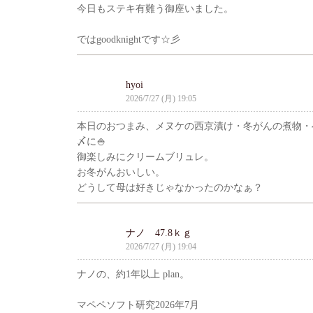
今日もステキ有難う御座いました。
ではgoodknightです☆彡
hyoi
2026/7/27 (月) 19:05
本日のおつまみ、メヌケの西京漬け・冬がんの煮物・べ
〆に🍚
御楽しみにクリームブリュレ。
お冬がんおいしい。
どうして母は好きじゃなかったのかなぁ？
ナノ 47.8ｋｇ
2026/7/27 (月) 19:04
ナノの、約1年以上 plan。
マペペソフト研究2026年7月