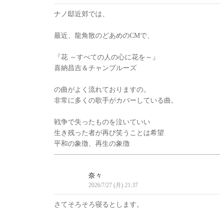
ナノ邸近郊では、
最近、龍角散のどあめのCMで、
『花 ～すべての人の心に花を～』
喜納昌吉＆チャンプルーズ
の曲がよく流れておりますの。
非常に多くの歌手がカバーしている曲。
戦争で失ったものを泣いていい
生き残った者が再び笑うことは希望
平和の象徴、再生の象徴
奈々
2026/7/27 (月) 21:37
さてそろそろ寝るとします。