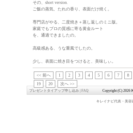
その、short version.
ご飯の蒸気、たれの香り、表面だけ焼く。
専門店がやる、二度焼き＋蒸し返しのミニ版。
家庭でもプロの質感に寄る黄金ルート
を、通過できましたの。
高級感ある、うな重風でしたの。
少し、表面に焼き目をつけると、美味しぃ。
<< 前へ
1
2
3
4
5
6
7
8
19
20
次へ >>
プレゼントタイアップ申し込み
|
FAQ
Copyright (C) 2026 K
キレイナビ代表・美容