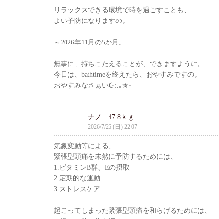
リラックスできる環境で時を過ごすことも、
よい予防になりますの。
～2026年11月の5か月。
無事に、持ちこたえることが、できますように。
今日は、bathtimeを終えたら、おやすみですの。
おやすみなさぁい☪:.｡✯･
ナノ 47.8ｋｇ
2026/7/26 (日) 22:07
気象変動等による、
緊張型頭痛を未然に予防するためには、
1.ビタミンB群、Eの摂取
2.定期的な運動
3.ストレスケア
起こってしまった緊張型頭痛を和らげるためには、