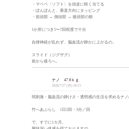
・マペペ〈ソフト〉を頭皮に軽く当てる
・ぽんぽんと、垂直方向にタッピング
・前頭部 → 側頭部 → 後頭部の順
1か所につき5〜7回程度で十分
自律神経が乱れず、脳血流が静かに上がるの。
スライド（ジグザグ）
前から後ろへ。
ナノ 47.8ｋｇ
2026/7/27 (月) 18:15
弱刺激・脳血流の静けさ・透明感の生活を求めるナノ
竹へあぶらし 1日2回・3分／回
で、すでに1カ月。
興味深い体感を得ておりますの。