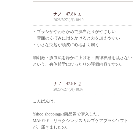
ナノ 47.8ｋｇ
2026/7/27 (月) 18:10
・ブラシがやわらかめで肌当たりがやさしい
・背面のくぼみに指をかけると力を加えやすい
・小さな突起が頭皮に心地よく届く
弱刺激・脳血流を静かに上げる・自律神経を乱さない
という、身体哲学にぴったりの評価内容ですの。
ナノ 47.8ｋｇ
2026/7/27 (月) 18:07
こんばんは。
Yahoo!shoppingの商品券で購入した、
MAPEPE リラクシングスカルプケアブラシソフト
が、届きましたの。