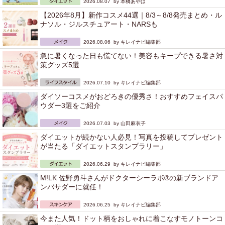
2026.08.07 by
本橋あやは
【2026年8月】新作コスメ44選｜8/3～8/8発売まとめ・ル
ナソル・ジルスチュアート・NARSも
2026.08.06 by
キレイナビ編集部
急に暑くなった日も慌てない！美容もキープできる暑さ対
策グッズ5選
2026.07.10 by
キレイナビ編集部
ダイソーコスメがおどろきの優秀さ！おすすめフェイスパ
ウダー3選をご紹介
2026.07.03 by
山田麻衣子
ダイエットが続かない人必見！写真を投稿してプレゼント
が当たる「ダイエットスタンプラリー」
2026.06.29 by
キレイナビ編集部
M!LK 佐野勇斗さんがドクターシーラボ®の新ブランドア
ンバサダーに就任！
2026.06.25 by
キレイナビ編集部
今また人気！ドット柄をおしゃれに着こなすモノトーンコ