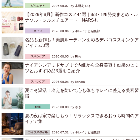
2026.08.07 by
本橋あやは
【2026年8月】新作コスメ44選｜8/3～8/8発売まとめ・ル
ナソル・ジルスチュアート・NARSも
2026.08.06 by
キレイナビ編集部
名品も新作も！美肌ルーティンを彩るデパコススキンケア
アイテム3選
2026.08.05 by
Ririe
ナイアシンアミドサプリで内側から全身美容！効果のヒミ
ツとおすすめ品3選をご紹介
2026.08.04 by
kanami
夏こそ温活！冷えを防いで心も体もキレイに整える美容習
慣
2026.08.03 by
さき
夏の夜は家で楽しもう！リラックスできるおうち時間のア
イデア集
2026.07.31 by
キレイナビ編集部