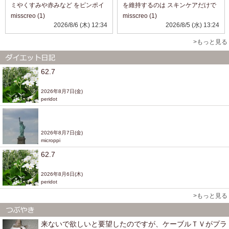
ミやくすみや赤みなど をピンポイ
を維持するのは スキンケアだけで
ントで塗ってカバーする 事以外使
は 老化の症状に太刀打ちできない
misscreo (1)
misscreo (1)
ってこなかったのですが コチラは
ので このようなサプリメントは あ
2026/8/6 (木) 12:34
2026/8/5 (水) 13:24
カバーというか メイクにプラス感
りがたいですね。 インナーケアも
覚で使えるのもいいですね。 お
一緒にやってみたい方など に...
>もっと見る
色...
62.7
2026年8月7日(金)
peridot
2026年8月7日(金)
microppi
62.7
2026年8月6日(木)
peridot
>もっと見る
来ないで欲しいと要望したのですが、ケーブルＴＶがプラ