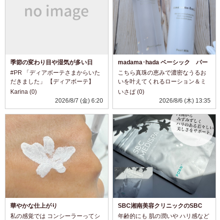
季節の変わり目や湿気が多い日
madama･hada ベーシック パー
に。
ルローション＆ミルク☆
#PR 「ディアボーテさまからいた
こちら真珠の恵みで濃密なうるお
だきました」 【ディアボーテ】
いを叶えてくれるローション＆ミ
「オイルインシャンプー／コンデ
ルク。 ローションは透明で糸をひ
Karina (0)
いさぱ (0)
ィショナー(リッチ＆リペア)」
くほどトロミのあるテクスチャ。
2026/8/7 (金) 6:20
2026/8/6 (木) 13:35
@dearbeautehimawari_kracie 髪
こっくり濃厚でありながら、暑い
の広がりやパサつきが気になる日
日でも使いやすいスッキリ感！ 肌
に、 自然...
へのなじみがよ...
華やかな仕上がり
SBC湘南美容クリニックのSBC
MEDISPA PDRN
私の感覚では コンシーラーってシ
年齢的にも 肌の潤いや ハリ感など