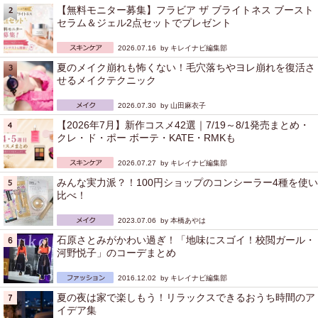
【無料モニター募集】フラビア ザ ブライトネス ブースト
セラム＆ジェル2点セットでプレゼント
2026.07.16 by
キレイナビ編集部
夏のメイク崩れも怖くない！毛穴落ちやヨレ崩れを復活さ
せるメイクテクニック
2026.07.30 by
山田麻衣子
【2026年7月】新作コスメ42選｜7/19～8/1発売まとめ・
クレ・ド・ポー ボーテ・KATE・RMKも
2026.07.27 by
キレイナビ編集部
みんな実力派？！100円ショップのコンシーラー4種を使い
比べ！
2023.07.06 by
本橋あやは
石原さとみがかわい過ぎ！「地味にスゴイ！校閲ガール・
河野悦子」のコーデまとめ
2016.12.02 by
キレイナビ編集部
夏の夜は家で楽しもう！リラックスできるおうち時間のア
イデア集