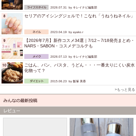
2026.07.31 by
キレイナビ編集部
セリアのアイシングジェルで！こなれ「うねうねネイル」
2023.04.19 by
ayako.r
【2026年7月】新作コスメ34選｜7/12～7/18発売まとめ・
NARS・SABON・コスメデコルテも
2026.07.13 by
キレイナビ編集部
ごはん、パン、パスタ、うどん・・・一番太りにくい炭水
化物って？
2015.06.23 by
飯塚 美香
>もっと見る