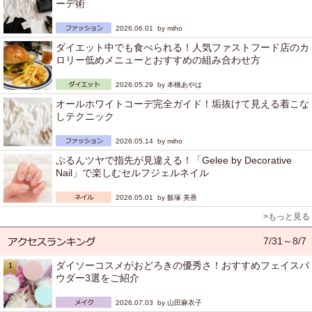
ーデ術
2026.06.01 by
miho
ダイエット中でも食べられる！人気ファストフード店のカ
ロリー低めメニューとおすすめの組み合わせ方
2026.05.29 by
本橋あやは
オールホワイトコーデ完全ガイド！垢抜けて見える着こな
しテクニック
2026.05.14 by
miho
ぷるんツヤで指先が見違える！「Gelee by Decorative
Nail」で楽しむセルフジェルネイル
2026.05.01 by
飯塚 美香
>もっと見る
7/31～8/7
ダイソーコスメがおどろきの優秀さ！おすすめフェイスパ
ウダー3選をご紹介
2026.07.03 by
山田麻衣子