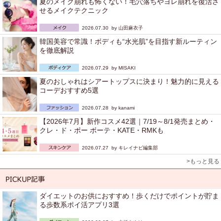
夏のメイク崩れも怖くない！毛穴落ちやヨレ崩れを復活さ
せるメイクテクニック
2026.07.30 by
山田麻衣子
韓国美容で常識！ボディも“水光肌”を目指す新ルーティン
を徹底解説
2026.07.29 by
MISAKI
夏のおしゃれはシアートップスに決まり！魅力的に見える
コーデおすすめ5選
2026.07.28 by
kanami
【2026年7月】新作コスメ42選｜7/19～8/1発売まとめ・
クレ・ド・ポー ボーテ・KATE・RMKも
2026.07.27 by
キレイナビ編集部
>もっと見る
ダイエットのお供におすすめ！歩くだけでポイントが貯ま
る歩数系ポイ活アプリ3選