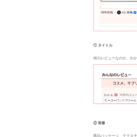
① タイトル
何のレビューなのか、わ
② 画像
商品パッケージ、テクスチ