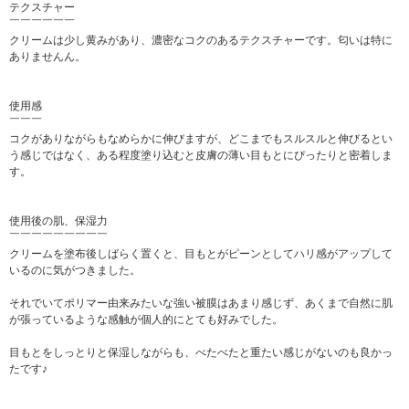
テクスチャー
￣￣￣￣￣￣
クリームは少し黄みがあり、濃密なコクのあるテクスチャーです。匂いは特に
ありませんん。
使用感
￣￣￣
コクがありながらもなめらかに伸びますが、どこまでもスルスルと伸びるとい
う感じではなく、ある程度塗り込むと皮膚の薄い目もとにぴったりと密着しま
す。
使用後の肌、保湿力
￣￣￣￣￣￣￣￣￣
クリームを塗布後しばらく置くと、目もとがピーンとしてハリ感がアップして
いるのに気がつきました。
それでいてポリマー由来みたいな強い被膜はあまり感じず、あくまで自然に肌
が張っているような感触が個人的にとても好みでした。
目もとをしっとりと保湿しながらも、べたべたと重たい感じがないのも良かっ
たです♪