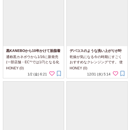
を使い続...
ラーが多いというの...
黒KANEBOから10年かけて胎脂着
デパコスのような洗い上がりが叶
想成分を配合した化粧水、ジェネ
うちふれ クレンジング バーム
通称黒カネボウから1/16に新発売
乾燥が気になる今の時期にすごく
レイティング エッセンシャルズ
(一部店舗・EC*¹では1/7)となる化
おすすめなクレンジングです。 使
が誕生
粧水、「ジェネレイティング エ
ってみて感じたのはとろけるのが
HONEY (0)
HONEY (0)
ッセンシャルズ」をKANEBOさま
早くて、溶け残りがない！という
1/2 (金) 6:21
12/31 (水) 5:14
からいただきました。 黒カネボウ
こと。 バームって気温が低かった
のスキンケアは、赤ちゃんをお腹
り手が冷たかったりすると、とろ
の中にいると...
けるのが遅く...