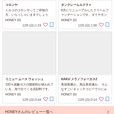
コロンヤ
タンクレームエクラｎ
トルコのコロンヤってご存知の
8月にリニューアルしたクリームフ
方、いらっしゃいますでしょう
ァンデーションです。ダイヤモン
か。 香りがついたアルコールなん
ドの輝きに着目して開発されたそ
HONEY (0)
HONEY (0)
ですけど、トルコではレストラン
う。 製品について ￣￣￣￣￣￣ ・
12/5 (日) 1:19
12/5 (日) 1:06
で食事が終わった後とか誰かのお
光を操り、サテンのようになめら
うちに招待されたときなど、これ
かなつや肌を演出 ・高いカバー力
をぱしゃぱしゃと手の...
で気にな...
リニュー ムース ウォッシュ
HAKU メラノフォーカスZ
100％炭酸ガスの噴射剤が使われて
美容医療か。美白美容液か。 そん
いる、泡で出てくる洗顔料です。
なすごいキャッチコピーでりにゅ
製品について ￣￣￣￣￣￣ ・
ーあるしたHAKUの新メラノフォ
HONEY (0)
HONEY (0)
100％炭酸ガスの噴射剤が作り出
ーカスZは、美容医療で改善しにく
12/5 (日) 0:44
12/5 (日) 0:14
す、毛穴より小さいマイクロ泡の
いシミが異常血管によるものであ
洗顔料 ・古い角質によるくすみや
ることを解析し、そこから派生す
HONEYさんのレビュー一覧へ
皮脂汚れを肌...
るエラーに対応す...