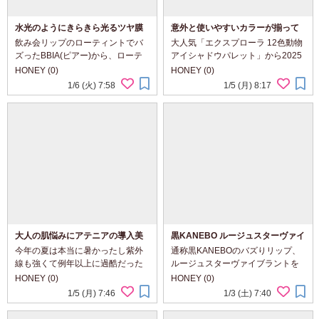
水光のようにきらきら光るツヤ膜
意外と使いやすいカラーが揃って
で唇をラッピングするBBIAのグロ
いる、パーフェクトダイアリーの
飲み会リップのローティントでバ
大人気「エクスプローラ 12色動物
ウティント
動物アイシャドウパレット 虎＆猫
ズったBBIA(ピアー)から、ローテ
アイシャドウパレット」から2025
ィントよりさらにシアーな「グロ
年6月に発売されたのは虎＆猫！
HONEY (0)
HONEY (0)
ウティント」をご紹介。 水光のよ
パケもアイシャドウのカラーもめ
1/6 (火) 7:58
1/5 (月) 8:17
うにきらきら光るツヤ膜で、ラッ
ちゃめちゃかっこよくて、見た瞬
ピングしたようにふっくらと立体
間顔が😍これになりました笑 勇猛
的な唇が完成する...
な虎と...
大人の肌悩みにアテニアの導入美
黒KANEBO ルージュスターヴァイ
容液 プライマーショット
ブラント V02なら上品と色気の両
今年の夏は本当に暑かったし紫外
通称黒KANEBOのバズりリップ、
立が叶う
線も強くて例年以上に過酷だった
ルージュスターヴァイブラントを
気がしますが、 私は秋の花粉症が
ご紹介。 生命感を吹き込むかのよ
HONEY (0)
HONEY (0)
始まったときはちょっとゆらいだ
うな鮮やかな血色感が持続するよ
1/5 (月) 7:46
1/3 (土) 7:40
けど、それ以外は実は好調で💗 ア
うな設計が施されているため、パ
テニアの「プライマーショット」
ーソナルカラーを問わず使えるカ