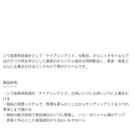
シワ改善有効成分として「ナイアシンアミド」を配合。さらにミキモトならで
はのアコヤ貝を中心とした真珠のオリジナル成分を同時配合し、真皮・表皮ど
ちらにも働きかけるリンクルケア用のクリームです。
製品特長
￣￣￣￣
・シワ改善有効成分「ナイアシンアミド」が浅いシワにも深いシワにも働きか
ける
・独自の浸透システムで、角層を柔らかくしながらナイアシンアミドをシワの
奥深くまで届ける
・独自の処方技術で有効成分がシワに密着し、ハリ・ボリューム感がアップ
・真珠と中心とした保湿成分がうるおいをサポート