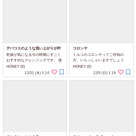
デパコスのような洗い上がりが叶
コロンヤ
うちふれ クレンジング バーム
乾燥が気になる今の時期にすごく
トルコのコロンヤってご存知の
おすすめなクレンジングです。 使
方、いらっしゃいますでしょう
ってみて感じたのはとろけるのが
か。 香りがついたアルコールなん
HONEY (0)
HONEY (0)
早くて、溶け残りがない！という
ですけど、トルコではレストラン
12/31 (水) 5:14
12/5 (日) 1:19
こと。 バームって気温が低かった
で食事が終わった後とか誰かのお
り手が冷たかったりすると、とろ
うちに招待されたときなど、これ
けるのが遅く...
をぱしゃぱしゃと手の...