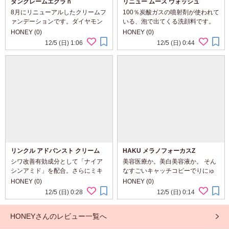
タンクレームエクラｎ
リニュー ムース ウォッシュ
8月にリニューアルしたクリームフ
100％炭酸ガスの噴射剤が使われて
ァンデーションです。ダイヤモン
いる、泡で出てくる洗顔料です。
ドの輝きに着目して開発されたそ
製品について ￣￣￣￣￣￣ ・
HONEY (0)
HONEY (0)
う。 製品について ￣￣￣￣￣￣ ・
100％炭酸ガスの噴射剤が作り出
12/5 (日) 1:06
12/5 (日) 0:44
光を操り、サテンのようになめら
す、毛穴より小さいマイクロ泡の
かなつや肌を演出 ・高いカバー力
洗顔料 ・古い角質によるくすみや
で気にな...
皮脂汚れを肌...
リンクル アドバンスト クリーム
HAKU メラノフォーカスZ
シワ改善有効成分として「ナイア
美容医療か。美白美容液か。 そん
シンアミド」を配合。さらにミキ
なすごいキャッチコピーでりにゅ
モトならではのアコヤ貝を中心と
ーあるしたHAKUの新メラノフォ
HONEY (0)
HONEY (0)
した真珠のオリジナル成分を同時
ーカスZは、美容医療で改善しにく
12/5 (日) 0:28
12/5 (日) 0:14
配合し、真皮・表皮どちらにも働
いシミが異常血管によるものであ
きかけるリンクルケア用のクリー
ることを解析し、そこから派生す
HONEYさんのレビュー一覧へ
ムです。 製品特...
るエラーに対応す...