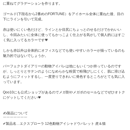
に重ねてグラデーションを作ります。
ゴールド(下段右から2番めのFORTUNE）をアイホール全体に重ねた後、目の
下にラインを引いて完成。
赤は使いにくい色だけど、ラインとか目尻にちょっとのせるだけでかわいい
し、今回みたいに全体に使ってもかっこよく仕上がる気がして個人的にはすご
く気に入ってるカラーです💗
しかも赤以外は全体的にオフィスなどでも使いやすいカラーが揃っているのも
魅力的ではないでしょうか。
パーフェクトダイアリーの動物アイパレは他にもいくつか持っているのです
が、しっとりとサテンのようになめらかな粉質で粉飛びしにくく、肌に溶け込
むようにフィットするし、一度塗りできれいに発色するところがとても気に入
っています。
Qoo10にも公式ショップがあるのでメガ割やメガポのセールなどでぜひオトク
にゲットしてください💗
✍製品について
￣￣￣￣￣￣￣
✔製品名…エクスプローラ 12色動物アイシャドウパレット 虎＆猫