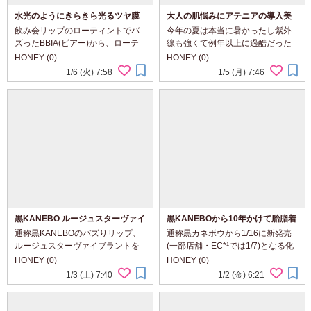
水光のようにきらきら光るツヤ膜
大人の肌悩みにアテニアの導入美
で唇をラッピングするBBIAのグロ
容液 プライマーショット
飲み会リップのローティントでバ
今年の夏は本当に暑かったし紫外
ウティント
ズったBBIA(ピアー)から、ローテ
線も強くて例年以上に過酷だった
ィントよりさらにシアーな「グロ
気がしますが、 私は秋の花粉症が
HONEY (0)
HONEY (0)
ウティント」をご紹介。 水光のよ
始まったときはちょっとゆらいだ
1/6 (火) 7:58
1/5 (月) 7:46
うにきらきら光るツヤ膜で、ラッ
けど、それ以外は実は好調で💗 ア
ピングしたようにふっくらと立体
テニアの「プライマーショット」
的な唇が完成する...
を使い続...
黒KANEBO ルージュスターヴァイ
黒KANEBOから10年かけて胎脂着
ブラント V02なら上品と色気の両
想成分を配合した化粧水、ジェネ
通称黒KANEBOのバズりリップ、
通称黒カネボウから1/16に新発売
立が叶う
レイティング エッセンシャルズ
ルージュスターヴァイブラントを
(一部店舗・EC*¹では1/7)となる化
が誕生
ご紹介。 生命感を吹き込むかのよ
粧水、「ジェネレイティング エ
HONEY (0)
HONEY (0)
うな鮮やかな血色感が持続するよ
ッセンシャルズ」をKANEBOさま
1/3 (土) 7:40
1/2 (金) 6:21
うな設計が施されているため、パ
からいただきました。 黒カネボウ
ーソナルカラーを問わず使えるカ
のスキンケアは、赤ちゃんをお腹
ラーが多いというの...
の中にいると...