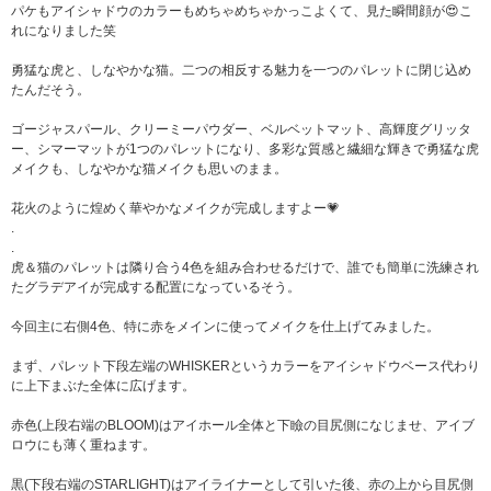
パケもアイシャドウのカラーもめちゃめちゃかっこよくて、見た瞬間顔が😍こ
れになりました笑
勇猛な虎と、しなやかな猫。二つの相反する魅力を一つのパレットに閉じ込め
たんだそう。
ゴージャスパール、クリーミーパウダー、ベルベットマット、高輝度グリッタ
ー、シマーマットが1つのパレットになり、多彩な質感と繊細な輝きで勇猛な虎
メイクも、しなやかな猫メイクも思いのまま。
花火のように煌めく華やかなメイクが完成しますよー💗
.
.
虎＆猫のパレットは隣り合う4色を組み合わせるだけで、誰でも簡単に洗練され
たグラデアイが完成する配置になっているそう。
今回主に右側4色、特に赤をメインに使ってメイクを仕上げてみました。
まず、パレット下段左端のWHISKERというカラーをアイシャドウベース代わり
に上下まぶた全体に広げます。
赤色(上段右端のBLOOM)はアイホール全体と下瞼の目尻側になじませ、アイブ
ロウにも薄く重ねます。
黒(下段右端のSTARLIGHT)はアイライナーとして引いた後、赤の上から目尻側