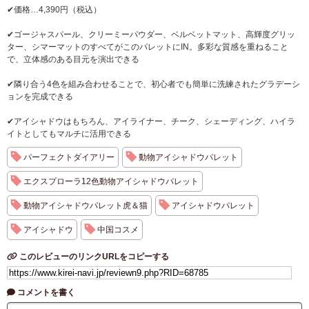
✔価格…4,390円（税込）
✔ゴージャスパール、クリーミーパウダー、ベルベットマット、高輝度グリッ
ター、シマーマットのすべてがこのパレットにIN。多彩な質感を重ねること
で、立体感のある目元を演出できる
✔隣り合う4色を組み合わせることで、初心者でも簡単に洗練されたグラデーシ
ョンを完成できる
✔アイシャドウはもちろん、アイライナー、チーク、シェーディング、ハイラ
イトとしてもマルチに活用できる
パーフェクトダイアリー
動物アイシャドウパレット
エクスプローラ12色動物アイシャドウパレット
動物アイシャドウパレット虎＆猫
アイシャドウパレット
アイシャドウ
中国コスメ
このレビューのリンクURLをコピーする
コメントを書く