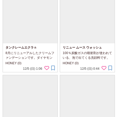
のスキンケアは、赤ちゃんをお腹
うちに招待されたときなど、これ
の中にいると...
をぱしゃぱしゃと手の...
タンクレームエクラｎ
リニュー ムース ウォッシュ
8月にリニューアルしたクリームフ
100％炭酸ガスの噴射剤が使われて
ァンデーションです。ダイヤモン
いる、泡で出てくる洗顔料です。
ドの輝きに着目して開発されたそ
製品について ￣￣￣￣￣￣ ・
HONEY (0)
HONEY (0)
う。 製品について ￣￣￣￣￣￣ ・
100％炭酸ガスの噴射剤が作り出
12/5 (日) 1:06
12/5 (日) 0:44
光を操り、サテンのようになめら
す、毛穴より小さいマイクロ泡の
かなつや肌を演出 ・高いカバー力
洗顔料 ・古い角質によるくすみや
で気にな...
皮脂汚れを肌...