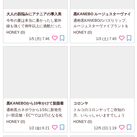
大人の肌悩みにアテニアの導入美
黒KANEBO ルージュスターヴァイ
容液 プライマーショット
ブラント V02なら上品と色気の両
今年の夏は本当に暑かったし紫外
通称黒KANEBOのバズりリップ、
立が叶う
線も強くて例年以上に過酷だった
ルージュスターヴァイブラントを
気がしますが、 私は秋の花粉症が
ご紹介。 生命感を吹き込むかのよ
HONEY (0)
HONEY (0)
始まったときはちょっとゆらいだ
うな鮮やかな血色感が持続するよ
1/5 (月) 7:46
1/3 (土) 7:40
けど、それ以外は実は好調で💗 ア
うな設計が施されているため、パ
テニアの「プライマーショット」
ーソナルカラーを問わず使えるカ
を使い続...
ラーが多いというの...
黒KANEBOから10年かけて胎脂着
コロンヤ
想成分を配合した化粧水、ジェネ
通称黒カネボウから1/16に新発売
トルコのコロンヤってご存知の
レイティング エッセンシャルズ
(一部店舗・EC*¹では1/7)となる化
方、いらっしゃいますでしょう
が誕生
粧水、「ジェネレイティング エ
か。 香りがついたアルコールなん
HONEY (0)
HONEY (0)
ッセンシャルズ」をKANEBOさま
ですけど、トルコではレストラン
1/2 (金) 6:21
12/5 (日) 1:19
からいただきました。 黒カネボウ
で食事が終わった後とか誰かのお