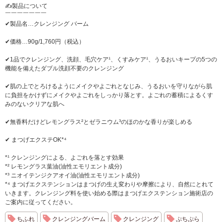
✍製品について
￣￣￣￣￣￣￣
✔製品名…クレンジング バーム
✔価格…90g/1,760円（税込）
✔1品でクレンジング、洗顔、毛穴ケア¹、くすみケア¹、うるおいキープの5つの
機能を備えたダブル洗顔不要のクレンジング
✔肌の上でとろけるようにメイクやよごれとなじみ、うるおいを守りながら肌
に負担をかけずにメイクやよごれをしっかり落とす。よごれの蓄積によるくす
みのないクリアな肌へ
✔無香料だけどレモングラス²とゼラニウム³のほのかな香りが楽しめる
✔ まつげエクステOK*⁴
*¹ クレンジングによる、よごれを落とす効果
*² レモングラス葉油(油性エモリエント成分)
*³ ニオイテンジクアオイ油(油性エモリエント成分)
*⁴ まつげエクステンションはまつげの生え変わりや摩擦により、自然にとれて
いきます。クレンジング料を使い始める際はまつげエクステンション施術店の
ご案内に従ってください。
ちふれ
クレンジングバーム
クレンジング
ぷちぷら