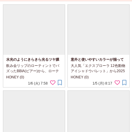
水光のようにきらきら光るツヤ膜
意外と使いやすいカラーが揃って
で唇をラッピングするBBIAのグロ
いる、パーフェクトダイアリーの
飲み会リップのローティントでバ
大人気「エクスプローラ 12色動物
ウティント
動物アイシャドウパレット 虎＆猫
ズったBBIA(ピアー)から、ローテ
アイシャドウパレット」から2025
ィントよりさらにシアーな「グロ
年6月に発売されたのは虎＆猫！
HONEY (0)
HONEY (0)
ウティント」をご紹介。 水光のよ
パケもアイシャドウのカラーもめ
1/6 (火) 7:58
1/5 (月) 8:17
うにきらきら光るツヤ膜で、ラッ
ちゃめちゃかっこよくて、見た瞬
ピングしたようにふっくらと立体
間顔が😍これになりました笑 勇猛
的な唇が完成する...
な虎と...