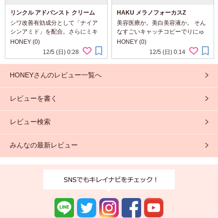
リンクル アドバンスト クリーム
HAKU メラノフォーカスZ
シワ改善有効成分として「ナイア
美容医療か。美白美容液か。 そん
シンアミド」を配合。さらにミキ
なすごいキャッチコピーでりにゅ
モトならではのアコヤ貝を中心と
ーあるしたHAKUの新メラノフォ
HONEY (0)
HONEY (0)
した真珠のオリジナル成分を同時
ーカスZは、美容医療で改善しにく
12/5 (日) 0:28
12/5 (日) 0:14
配合し、真皮・表皮どちらにも働
いシミが異常血管によるものであ
きかけるリンクルケア用のクリー
ることを解析し、そこから派生す
HONEYさんのレビュー一覧へ
ムです。 製品特...
るエラーに対応す...
レビューを書く
レビュー検索
みんなの最新レビュー