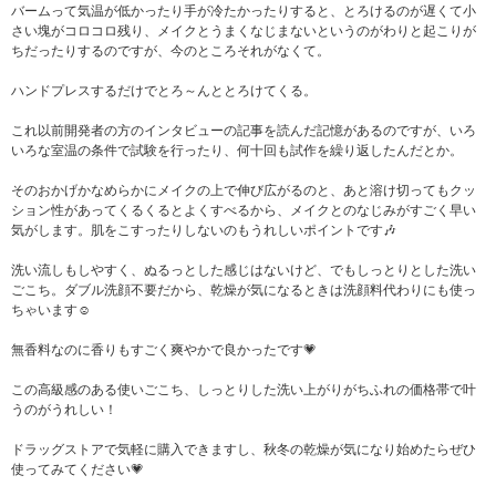
バームって気温が低かったり手が冷たかったりすると、とろけるのが遅くて小
さい塊がコロコロ残り、メイクとうまくなじまないというのがわりと起こりが
ちだったりするのですが、今のところそれがなくて。
ハンドプレスするだけでとろ～んととろけてくる。
これ以前開発者の方のインタビューの記事を読んだ記憶があるのですが、いろ
いろな室温の条件で試験を行ったり、何十回も試作を繰り返したんだとか。
そのおかげかなめらかにメイクの上で伸び広がるのと、あと溶け切ってもクッ
ション性があってくるくるとよくすべるから、メイクとのなじみがすごく早い
気がします。肌をこすったりしないのもうれしいポイントです🎶
洗い流しもしやすく、ぬるっとした感じはないけど、でもしっとりとした洗い
ごこち。ダブル洗顔不要だから、乾燥が気になるときは洗顔料代わりにも使っ
ちゃいます☺️
無香料なのに香りもすごく爽やかで良かったです💗
この高級感のある使いごこち、しっとりした洗い上がりがちふれの価格帯で叶
うのがうれしい！
ドラッグストアで気軽に購入できますし、秋冬の乾燥が気になり始めたらぜひ
使ってみてください💗