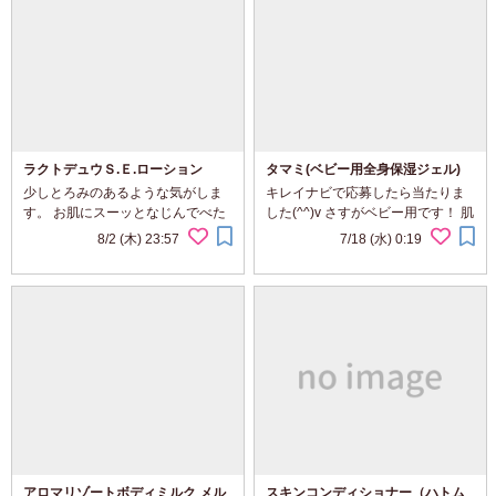
ラクトデュウＳ.Ｅ.ローション
タマミ(ベビー用全身保湿ジェル)
少しとろみのあるような気がしま
キレイナビで応募したら当たりま
す。 お肌にスーッとなじんでべた
した(^^)v さすがベビー用です！ 肌
つきはありません。 香りがないの
にスーッとなじんで、ベタベタせ
8/2 (木) 23:57
7/18 (水) 0:19
が残念です。 使い心地はよいし、
ずに、つけてすぐにしっとりで
べたつきがないのが何よりいいで
す。 香りもなく、本当に赤ちゃん
す。
にはもってこいの商品だと思いま
した！ つけ...
アロマリゾートボディミルク メル
スキンコンディショナー（ハトム