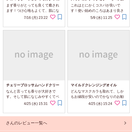
ディジャスミンの香り
ギ化粧水）
まず香りがとっても良くて癒され
これはとにかくコスパが良いで
ます！つけ心地もよくて、肌にな
す！使い始めのころはあまり良さ
じみやすくて、べたつくこともな
がわからなかったのですが、使い
7/16 (月) 23:22
5/9 (水) 11:25
く、サラサラです。 全身に使える
続けるとニキビもできなくなって
から重宝してます！
きて、量もわりに安いから気兼ね
なくバシャバシャ使えます。 私は
お風呂上りにコットン...
チェリーブロッサムハンドクリー
マイルドクレンジングオイル
ム
なんと言っても香りが大好きで
どんなマスクカラも取れて、しか
す。そして肌になじみやすくてベ
もお値段が安いのでかなりのお勧
タベタしないところがかなりイイ
めです。めんどくさいときにはこ
4/25 (水) 15:31
4/25 (水) 15:24
感じです。 今は常に販売されてい
の商品で一気にオフしちゃいま
ますが、前は春の期間限定販売だ
す。何度もリピ中です。
ったので私は１年分まとめ買いを
さんのレビュー一覧へ
していました。