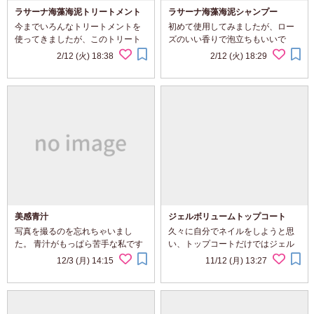
ラサーナ海藻海泥トリートメント
ラサーナ海藻海泥シャンプー
今までいろんなトリートメントを
初めて使用してみましたが、ロー
使ってきましたが、このトリート
ズのいい香りで泡立ちもいいで
メントは伸びが悪いです。しかし
す。シャンプーの色にちょっとビ
2/12 (火) 18:38
2/12 (火) 18:29
効果はかなりいいです。乾かした
ックリしちゃいましたが、海藻だ
後もしっとりです。翌朝は髪の毛
からと思えば納得です！！洗った
がツルツルです。
後もキシキシする感じもなくて、
乾かした後もサラサラで...
美感青汁
ジェルボリュームトップコート
写真を撮るのを忘れちゃいまし
久々に自分でネイルをしようと思
た。 青汁がもっぱら苦手な私です
い、トップコートだけではジェル
が、これはマンゴー味なので平気
ネイル風がいいなと思っていたの
12/3 (月) 14:15
11/12 (月) 13:27
でした☆これなら続けていけると
で、マツキヨに行ったらキャンメ
思いました。ほかの美容成分も摂
イクでジェルボリュームトップコ
取できるからいろいろ飲むよりは
ートがあったので購入しそく使用
便利だと思います！！
しました。思っていた...