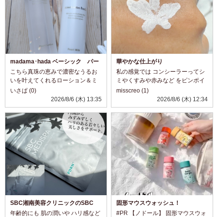
madama･hada ベーシック パー
華やかな仕上がり
ルローション＆ミルク☆
こちら真珠の恵みで濃密なうるお
私の感覚では コンシーラーってシ
いを叶えてくれるローション＆ミ
ミやくすみや赤みなど をピンポイ
ルク。 ローションは透明で糸をひ
ントで塗ってカバーする 事以外使
いさぱ (0)
misscreo (1)
くほどトロミのあるテクスチャ。
ってこなかったのですが コチラは
2026/8/6 (木) 13:35
2026/8/6 (木) 12:34
こっくり濃厚でありながら、暑い
カバーというか メイクにプラス感
日でも使いやすいスッキリ感！ 肌
覚で使えるのもいいですね。 お
へのなじみがよ...
色...
SBC湘南美容クリニックのSBC
固形マウスウォッシュ！
MEDISPA PDRN
年齢的にも 肌の潤いや ハリ感など
#PR 【ノドール】 固形マウスウォ