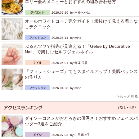
ロリー低めメニューとおすすめの組み合わせ方
2026.05.29 by
本橋あやは
オールホワイトコーデ完全ガイド！垢抜けて見える着こな
しテクニック
2026.05.14 by
miho
ぷるんツヤで指先が見違える！「Gelee by Decorative
Nail」で楽しむセルフジェルネイル
2026.05.01 by
飯塚 美香
『フラットシューズ』でもスタイルアップ！美脚バランス
の作り方
2026.04.28 by
miho
>もっと見る
7/31～8/7
ダイソーコスメがおどろきの優秀さ！おすすめフェイスパ
ウダー3選をご紹介
2026.07.03 by
山田麻衣子