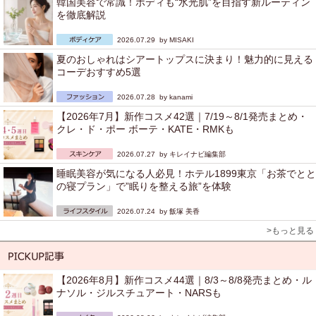
韓国美容で常識！ボディも“水光肌”を目指す新ルーティン
を徹底解説
2026.07.29 by
MISAKI
夏のおしゃれはシアートップスに決まり！魅力的に見える
コーデおすすめ5選
2026.07.28 by
kanami
【2026年7月】新作コスメ42選｜7/19～8/1発売まとめ・
クレ・ド・ポー ボーテ・KATE・RMKも
2026.07.27 by
キレイナビ編集部
睡眠美容が気になる人必見！ホテル1899東京「お茶でとと
の寝プラン」で”眠りを整える旅”を体験
2026.07.24 by
飯塚 美香
>もっと見る
【2026年8月】新作コスメ44選｜8/3～8/8発売まとめ・ル
ナソル・ジルスチュアート・NARSも