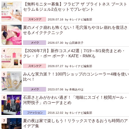
【無料モニター募集】フラビア ザ ブライトネス ブースト
セラム＆ジェル2点セットでプレゼント
2026.07.16 by
キレイナビ編集部
夏のメイク崩れも怖くない！毛穴落ちやヨレ崩れを復活さ
せるメイクテクニック
2026.07.30 by
山田麻衣子
【2026年7月】新作コスメ42選｜7/19～8/1発売まとめ・
クレ・ド・ポー ボーテ・KATE・RMKも
2026.07.27 by
キレイナビ編集部
みんな実力派？！100円ショップのコンシーラー4種を使い
比べ！
2023.07.06 by
本橋あやは
石原さとみがかわい過ぎ！「地味にスゴイ！校閲ガール・
河野悦子」のコーデまとめ
2016.12.02 by
キレイナビ編集部
夏の夜は家で楽しもう！リラックスできるおうち時間のア
イデア集