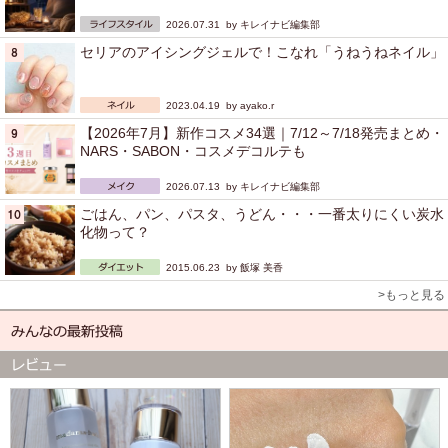
2026.07.31 by
キレイナビ編集部
セリアのアイシングジェルで！こなれ「うねうねネイル」
2023.04.19 by
ayako.r
【2026年7月】新作コスメ34選｜7/12～7/18発売まとめ・
NARS・SABON・コスメデコルテも
2026.07.13 by
キレイナビ編集部
ごはん、パン、パスタ、うどん・・・一番太りにくい炭水
化物って？
2015.06.23 by
飯塚 美香
>もっと見る