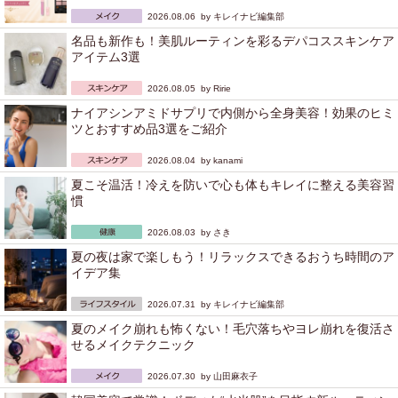
2026.08.06 by
キレイナビ編集部
名品も新作も！美肌ルーティンを彩るデパコススキンケア
アイテム3選
2026.08.05 by
Ririe
ナイアシンアミドサプリで内側から全身美容！効果のヒミ
ツとおすすめ品3選をご紹介
2026.08.04 by
kanami
夏こそ温活！冷えを防いで心も体もキレイに整える美容習
慣
2026.08.03 by
さき
夏の夜は家で楽しもう！リラックスできるおうち時間のア
イデア集
2026.07.31 by
キレイナビ編集部
夏のメイク崩れも怖くない！毛穴落ちやヨレ崩れを復活さ
せるメイクテクニック
2026.07.30 by
山田麻衣子