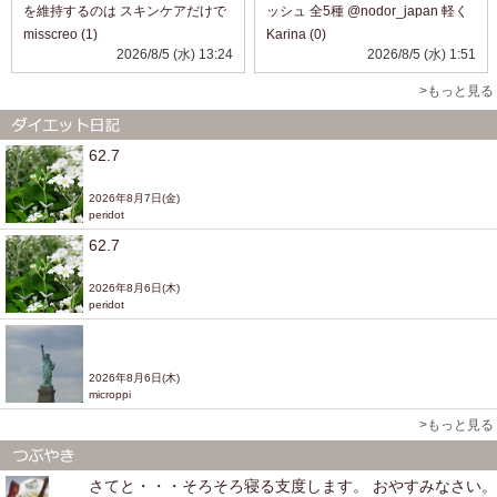
を維持するのは スキンケアだけで
ッシュ 全5種 @nodor_japan 軽く
は 老化の症状に太刀打ちできない
て、持ち運びに便利な固形マウス
misscreo (1)
Karina (0)
ので このようなサプリメントは あ
ウォッシュ。 外出先でも手軽に使
2026/8/5 (水) 13:24
2026/8/5 (水) 1:51
りがたいですね。 インナーケアも
える、 新感覚のオーラルケアアイ
一緒にやってみたい方など に...
テムです。 K-POPアイドルもお
>もっと見る
す...
62.7
2026年8月7日(金)
peridot
62.7
2026年8月6日(木)
peridot
2026年8月6日(木)
microppi
>もっと見る
さてと・・・そろそろ寝る支度します。 おやすみなさい。