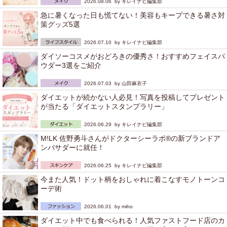
2026.08.06 by
キレイナビ編集部
急に暑くなった日も慌てない！美容もキープできる暑さ対
策グッズ5選
2026.07.10 by
キレイナビ編集部
ダイソーコスメがおどろきの優秀さ！おすすめフェイスパ
ウダー3選をご紹介
2026.07.03 by
山田麻衣子
ダイエットが続かない人必見！写真を投稿してプレゼント
が当たる「ダイエットスタンプラリー」
2026.06.29 by
キレイナビ編集部
M!LK 佐野勇斗さんがドクターシーラボ®の新ブランドア
ンバサダーに就任！
2026.06.25 by
キレイナビ編集部
今また人気！ドット柄をおしゃれに着こなすモノトーンコ
ーデ術
2026.06.01 by
miho
ダイエット中でも食べられる！人気ファストフード店のカ