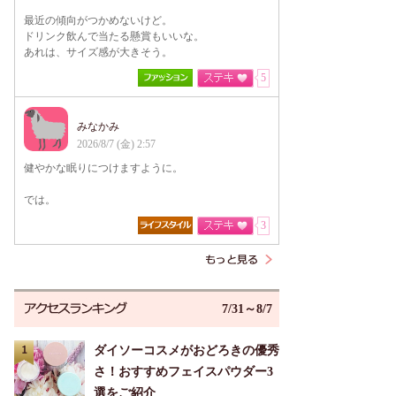
最近の傾向がつかめないけど。
ドリンク飲んで当たる懸賞もいいな。
あれは、サイズ感が大きそう。
5
みなかみ
2026/8/7 (金) 2:57
健やかな眠りにつけますように。
では。
3
7/31～8/7
ダイソーコスメがおどろきの優秀
さ！おすすめフェイスパウダー3
選をご紹介