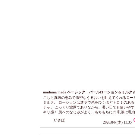
madama･hada ベーシック パールローション＆ミルク
こちら真珠の恵みで濃密なうるおいを叶えてくれるロー
ミルク。 ローションは透明で糸をひくほどトロミのある
チャ。 こっくり濃厚でありながら、暑い日でも使いやす
キリ感！ 肌へのなじみがよく、もちもちに☆ 乳液は乳
ロリとしたテクスチャ。 穴から振り出すタイプで量を多
いさぱ
やすいので注意。 べたつかず、軽い使い心地なのに・・
2026/8/6 (木) 13:35
り柔らかな濃密仕上がり！ 使用量で好みのうるおい感に
きるのもよい。 これは冬でも活躍してくれそう。 ツヤ