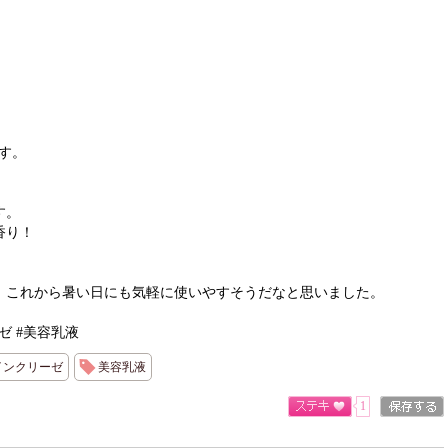
す。
す。
香り！
、これから暑い日にも気軽に使いやすそうだなと思いました。
ーゼ #美容乳液
インクリーゼ
美容乳液
1