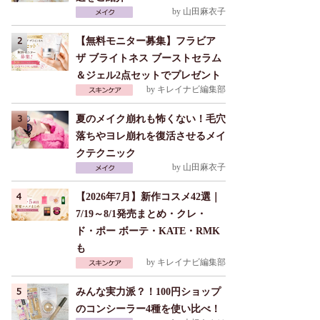
by
山田麻衣子
【無料モニター募集】フラビア
ザ ブライトネス ブーストセラム
＆ジェル2点セットでプレゼント
by
キレイナビ編集部
夏のメイク崩れも怖くない！毛穴
落ちやヨレ崩れを復活させるメイ
クテクニック
by
山田麻衣子
【2026年7月】新作コスメ42選｜
7/19～8/1発売まとめ・クレ・
ド・ポー ボーテ・KATE・RMK
も
by
キレイナビ編集部
みんな実力派？！100円ショップ
のコンシーラー4種を使い比べ！