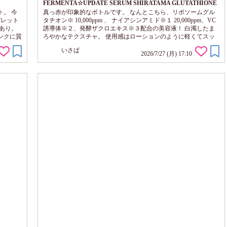
FERMENTA☆UPDATE SERUM SHIRATAMA GLUTATHIONE
。 今
真っ赤が印象的なボトルです。 なんとこちら、リポソームグル
クパレット
タチオン※ 10,000ppm 、 ナイアシンアミド※１ 20,000ppm、VC
あり。
誘導体※２、発酵ザクロエキス※３配合の美容液！ 白濁したま
ンクに質
ろやかなテクスチャ。 使用感はローションのように軽くてスッ
なツヤ
キリしながら、濃厚に肌になじみます！ そしてゼラニウムやサ
いさぱ
パッと
ンダルウッドの絶妙にブレンドされたフレッシュブーケパンチの
2026/7/27 (月) 17:10
て「色
香りが、心地いいです。大好き・・・コロンとか出ないかなぁ。
いう方が
香りと使用感がリッチ☆ 柔らかでモチモチっとした、なめらか
な肌印象に見えます。 な...