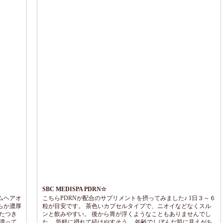
ップに使っても明る...
SBC MEDISPA PDRN☆
ムヘアオ
こちらPDRNが配合のサプリメントを摂ってみました♪ 1日３～６
らか濃厚
粒が目安です。 茶色いカプセルタイプで、ニオイなどなくスル
たつき
ンと飲みやすい。 後から胃が浮くようなこともありませんでし
漂って
た。 気軽に摂れて続けやすそう。 年齢でしぼんだ肌に見えがち