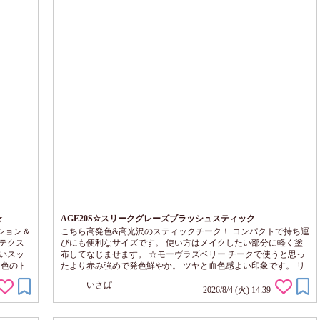
☆
AGE20S☆スリークグレーズブラッシュスティック
ション＆
こちら高発色&高光沢のスティックチーク！ コンパクトで持ち運
テクス
びにも便利なサイズです。 使い方はメイクしたい部分に軽く塗
いスッ
布してなじませます。 ☆モーヴラズベリー チークで使うと思っ
白色のト
たより赤み強めで発色鮮やか。 ツヤと血色感よい印象です。 リ
く出し
ップではローズピンクっぽい発色。 ☆ローズラテブラウン ３色
いさぱ
ふんわ
の中で発色が一番控えめ、抜け感あるブラウン系のハイライトな
2026/8/4 (火) 14:39
調節で
印象。 リップに使うとベージュっぽい発色に見えました。 ☆ウ
とツルリ
ォーターメロンピンク こちらも発色鮮やかな抜け感ピンク。 リ