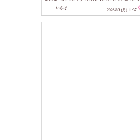
くるような優しさ。 絶妙で香りが強すぎないのが嬉しい
いさぱ
タオルドライした髪になじませて使うと、髪1本１に弾
2026/8/3 (月) 11:37
しなやかなツヤ髪に見えます。 サラストンな軽やか髪で
は髪量が少ないのですが、ボリュームが落ちないから気
やすい！ お出かけ前...