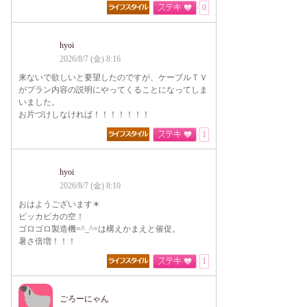
0
hyoi
2026/8/7 (金) 8:16
来ないで欲しいと要望したのですが、ケーブルＴＶ
がプラン内容の説明にやってくることになってしま
いました。
お片づけしなければ！！！！！！！
1
hyoi
2026/8/7 (金) 8:10
おはようございます☀
ピッカピカの空！
ゴロゴロ製造機=^_^=は構えかまえと催促。
暑さ倍増！！！
1
ごろーにゃん