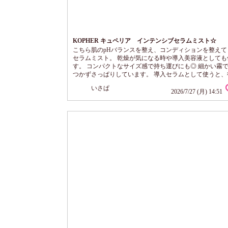
KOPHER キュペリア インテンシブセラムミスト☆
こちら肌のpHバランスを整え、コンディションを整えて
セラムミスト。 乾燥が気になる時や導入美容液としても
す。 コンパクトなサイズ感で持ち運びにも◎ 細かい霧
つかずさっぱりしています。 導入セラムとして使うと、
うスキンケアの肌なじみがよいです。 香りなく、誰にで
いさぱ
やすそう。 エアコンと汗でごわつきが気になった時や、
2026/7/27 (月) 14:51
直し時にも使ってます。 娘はニキビ肌でキュペリアイン
ブフィニッシュクリームを愛用中。一緒に使うと調子よ
す。ニキビ肌さんにもおすすめ。 1本...