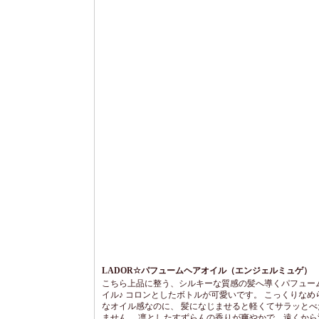
がすごくてメイクしたくないで...
LADOR☆パフュームヘアオイル（エンジェルミュゲ）
こちら上品に整う、シルキーな質感の髪へ導くパフュー
イル♪ コロンとしたボトルが可愛いです。 こっくりなめ
なオイル感なのに、 髪になじませると軽くてサラッとべ
ません。 凛としたすずらんの香りが爽やかで、遠くから