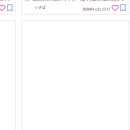
です。
なので・・ ハリツヤ、弾力のある印象のために毎日続けたいで
いさぱ
力感ある
す！
2026/8/1 (土) 13:17
す☆ 私
軽に使い