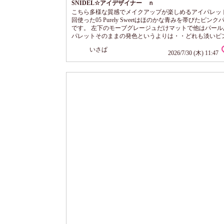
SNIDEL☆アイデザイナー ｎ
こちら多様な質感でメイクアップが楽しめるアイパレット
回使った05 Purely Sweetはほのかな青みを帯びたピン
です。 左下のモーブグレージュだけマットで他はパール
パレットそのままの発色というよりは・・どれも淡いピ
感違うパール感。 自然なベースからトップの濡れたよう
いさぱ
まで絶妙な演出！ ささっと使うだけで光がさしたように
2026/7/30 (木) 11:47
目元を明るく見せてくれます！すごい！ アイシャドウっ
をのせる」イメージですが、こちらは「光をのせる」と
しっくりくる。 ギラギラ...