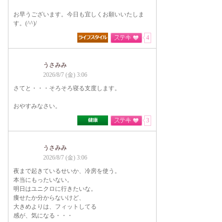
お早うございます。今日も宜しくお願いいたしま
す。(^^)/
4
うさみみ
2026/8/7 (金) 3:06
さてと・・・そろそろ寝る支度します。
おやすみなさい。
3
うさみみ
2026/8/7 (金) 3:06
夜まで起きているせいか、冷房を使う。
本当にもったいない。
明日はユニクロに行きたいな。
痩せたか分からないけど、
大きめよりは、フィットしてる
感が、気になる・・・