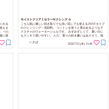
モイストクリアミセラーWクレンズ ☆
くれる
こちら肌に優しい拭き取りでも洗い流しでも使える2WAYタイプ
使えま
のクレンジング・洗顔料。 コットンを使うと厚みあるようなテ
で、べた
クスチャのウォータージェルです。 みずみずしくて、暑い日に
後に使
もスッキリ使いやすい。 ただ、香りの好き嫌いはありそう。強
も使い
め。 拭き取りだとダイレクトに香りが残るのが苦手で、洗い流
いさぱ
メイク
しています。 それでも残ります。そして突っ張らないけど、少
2026/7/23 (木) 15:40
テンシ
しキシキシする。 これが気にならない方には使いやすいかも。
いそうで
クレンジング、角質ケア、洗顔、保湿をこれひとつで完結してく
れるので、疲れ果てた日の面倒な...