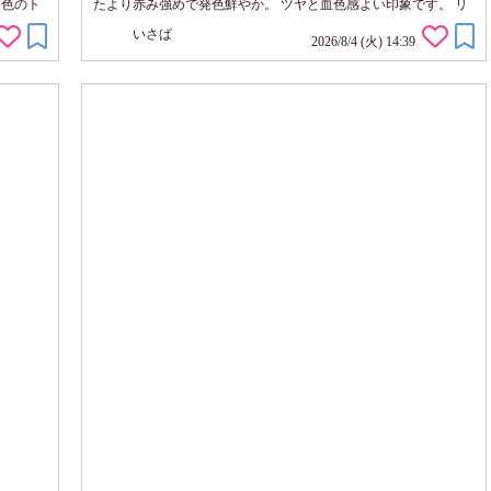
白色のト
たより赤み強めで発色鮮やか。 ツヤと血色感よい印象です。 リ
く出し
ップではローズピンクっぽい発色。 ☆ローズラテブラウン ３色
いさぱ
ふんわ
の中で発色が一番控えめ、抜け感あるブラウン系のハイライトな
2026/8/4 (火) 14:39
調節で
印象。 リップに使うとベージュっぽい発色に見えました。 ☆ウ
とツルリ
ォーターメロンピンク こちらも発色鮮やかな抜け感ピンク。 リ
ップに使っても明る...