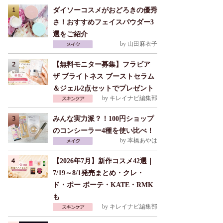
ダイソーコスメがおどろきの優秀
さ！おすすめフェイスパウダー3
選をご紹介
by
山田麻衣子
【無料モニター募集】フラビア
ザ ブライトネス ブーストセラム
＆ジェル2点セットでプレゼント
by
キレイナビ編集部
みんな実力派？！100円ショップ
のコンシーラー4種を使い比べ！
by
本橋あやは
【2026年7月】新作コスメ42選｜
7/19～8/1発売まとめ・クレ・
ド・ポー ボーテ・KATE・RMK
も
by
キレイナビ編集部