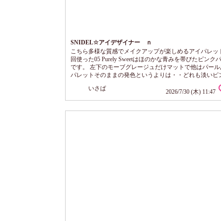
SNIDEL☆アイデザイナー ｎ
こちら多様な質感でメイクアップが楽しめるアイパレット
回使った05 Purely Sweetはほのかな青みを帯びたピン
です。 左下のモーブグレージュだけマットで他はパール
パレットそのままの発色というよりは・・どれも淡いピ
感違うパール感。 自然なベースからトップの濡れたよう
いさぱ
まで絶妙な演出！ ささっと使うだけで光がさしたように
2026/7/30 (木) 11:47
目元を明るく見せてくれます！すごい！ アイシャドウっ
をのせる」イメージですが、こちらは「光をのせる」と
しっくりくる。 ギラギラ...