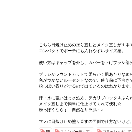
こちら日焼け止めの塗り直しとメイク直しが１本
コンパクトでポーチにも入れやすいサイズ感。
使い方はキャップを外し、カバーを下げブラシ部
ブラシがラウンドカットで柔らかく肌あたりなめ
色がつかないルーセントなので、使う前に下向き
粉っぽい香りがするので出ているのはわかります
汗・水に強いはっ水処方、テカリブロック＆ふん
メイク直しまで簡単に仕上げてくれて便利☆
粉っぽくならず、自然なサラ肌～♪
マメに日焼け止め塗り直すの面倒で仕方ないけど
PR
スキンガーディアン
ブラッシュオンU