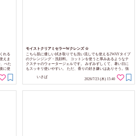
モイストクリアミセラーWクレンズ ☆
くれる
こちら肌に優しい拭き取りでも洗い流しでも使える2WAYタイプ
使えま
のクレンジング・洗顔料。 コットンを使うと厚みあるようなテ
で、べた
クスチャのウォータージェルです。 みずみずしくて、暑い日に
後に使
もスッキリ使いやすい。 ただ、香りの好き嫌いはありそう。強
も使い
め。 拭き取りだとダイレクトに香りが残るのが苦手で、洗い流
いさぱ
メイク
しています。 それでも残ります。そして突っ張らないけど、少
2026/7/23 (木) 15:40
テンシ
しキシキシする。 これが気にならない方には使いやすいかも。
いそうで
クレンジング、角質ケア、洗顔、保湿をこれひとつで完結してく
れるので、疲れ果てた日の面倒な...