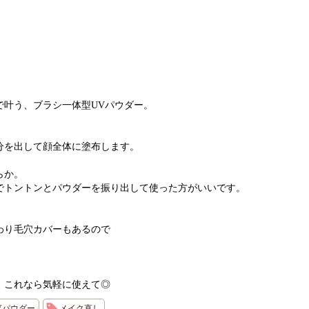
で叶う、ブラシ一体型UVパウダー。
分を出して顔全体に塗布します。
らか。
でトントンとパウダーを振り出して使った方がいいです。
。
わり毛穴カバーもあるので
、これなら気軽に使えて◎
Vパウダー
メイク直し