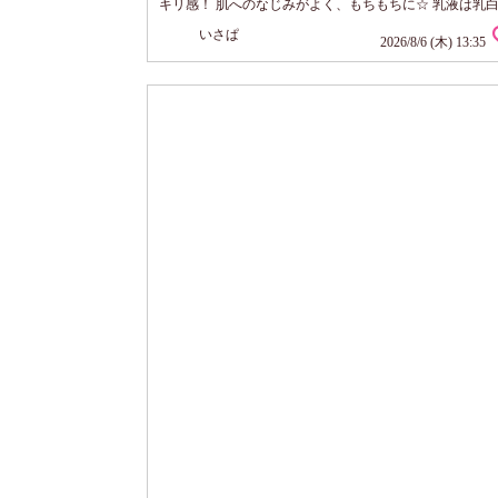
キリ感！ 肌へのなじみがよく、もちもちに☆ 乳液は乳
ロリとしたテクスチャ。 穴から振り出すタイプで量を多
いさぱ
やすいので注意。 べたつかず、軽い使い心地なのに・・
2026/8/6 (木) 13:35
り柔らかな濃密仕上がり！ 使用量で好みのうるおい感に
きるのもよい。 これは冬でも活躍してくれそう。 ツヤ
がすごくてメイクしたくないで...