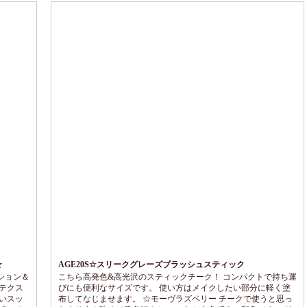
☆
AGE20S☆スリークグレーズブラッシュスティック
ション＆
こちら高発色&高光沢のスティックチーク！ コンパクトで持ち運
テクス
びにも便利なサイズです。 使い方はメイクしたい部分に軽く塗
いスッ
布してなじませます。 ☆モーヴラズベリー チークで使うと思っ