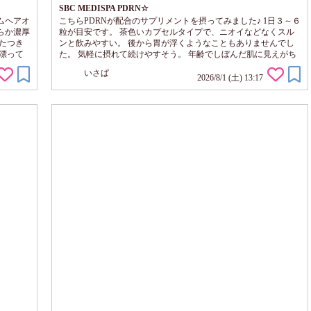
SBC MEDISPA PDRN☆
ムヘアオ
こちらPDRNが配合のサプリメントを摂ってみました♪ 1日３～６
らか濃厚
粒が目安です。 茶色いカプセルタイプで、ニオイなどなくスル
たつき
ンと飲みやすい。 後から胃が浮くようなこともありませんでし
漂って
た。 気軽に摂れて続けやすそう。 年齢でしぼんだ肌に見えがち
です。
なので・・ ハリツヤ、弾力のある印象のために毎日続けたいで
いさぱ
力感ある
す！
2026/8/1 (土) 13:17
す☆ 私
軽に使い