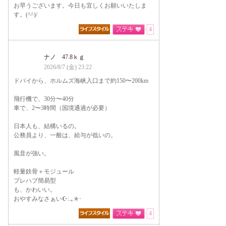
お早うございます。今日も宜しくお願いいたしま
す。(^^)/
4
ナノ 47.8ｋｇ
2026/8/7 (金) 23:22
ドバイから、ホルムズ海峡入口まで約150〜200km
飛行機で、30分〜40分
車で、2〜3時間（国境通過が必要）
日本人も、結構いるの。
公務員より、一般は、給与が低いの。
風音が強い。
軽量鉄骨＋モジュール
プレハブ簡易型
も、かわいい。
おやすみなさぁい☪:.｡✯･
4