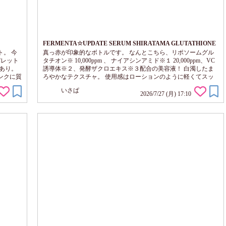
FERMENTA☆UPDATE SERUM SHIRATAMA GLUTATHIONE
。 今
真っ赤が印象的なボトルです。 なんとこちら、リポソームグル
クパレット
タチオン※ 10,000ppm 、 ナイアシンアミド※１ 20,000ppm、VC
あり。
誘導体※２、発酵ザクロエキス※３配合の美容液！ 白濁したま
ンクに質
ろやかなテクスチャ。 使用感はローションのように軽くてスッ
なツヤ
キリしながら、濃厚に肌になじみます！ そしてゼラニウムやサ
いさぱ
パッと
ンダルウッドの絶妙にブレンドされたフレッシュブーケパンチの
2026/7/27 (月) 17:10
て「色
香りが、心地いいです。大好き・・・コロンとか出ないかなぁ。
いう方が
香りと使用感がリッチ☆ 柔らかでモチモチっとした、なめらか
な肌印象に見えます。 な...