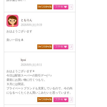
請求書が怖い！
1
ともりん
2026/8/8 (土) 9:19
おはようございます
良い一日を🐧
2
hyoi
2026/8/8 (土) 8:11
おはようございます☀
今日は駅前スーパーの割引デー(^^♪
昼前にお買い物に行くつもり。
９月には閉店。
プライベートブランドも充実しているので、今の内
になるべくたくさん買いこみたいと思っています。
2