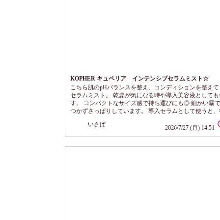
KOPHER キュペリア インテンシブセラムミスト☆
こちら肌のpHバランスを整え、コンディションを整えて
セラムミスト。 乾燥が気になる時や導入美容液としても
す。 コンパクトなサイズ感で持ち運びにも◎ 細かい霧
つかずさっぱりしています。 導入セラムとして使うと、
うスキンケアの肌なじみがよいです。 香りなく、誰にで
いさぱ
やすそう。 エアコンと汗でごわつきが気になった時や、
2026/7/27 (月) 14:51
直し時にも使ってます。 娘はニキビ肌でキュペリアイン
ブフィニッシュクリームを愛用中。一緒に使うと調子よ
す。ニキビ肌さんにもおすすめ。 1本...