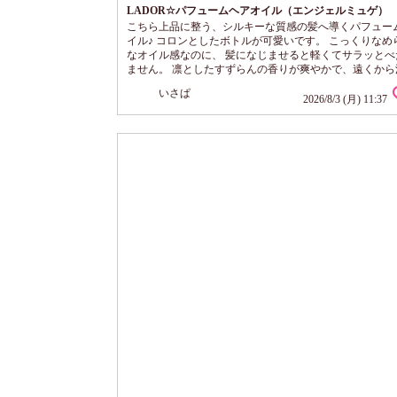
LADOR☆パフュームヘアオイル（エンジェルミュゲ）
こちら上品に整う、シルキーな質感の髪へ導くパフュー
イル♪ コロンとしたボトルが可愛いです。 こっくりなめ
なオイル感なのに、 髪になじませると軽くてサラッとべ
ません。 凛としたすずらんの香りが爽やかで、遠くから
くるような優しさ。 絶妙で香りが強すぎないのが嬉しい
いさぱ
タオルドライした髪になじませて使うと、髪1本１に弾
2026/8/3 (月) 11:37
しなやかなツヤ髪に見えます。 サラストンな軽やか髪で
は髪量が少ないのですが、ボリュームが落ちないから気
やすい！ お出かけ前...