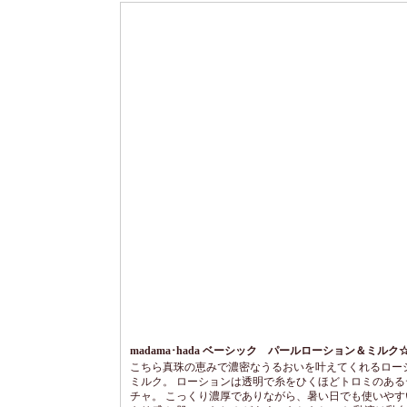
madama･hada ベーシック パールローション＆ミルク
こちら真珠の恵みで濃密なうるおいを叶えてくれるロー
ミルク。 ローションは透明で糸をひくほどトロミのある
チャ。 こっくり濃厚でありながら、暑い日でも使いやす