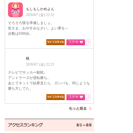
もしもしかめよん
2026/8/7 (金) 22:32
そろそろ寝る準備しましょ。
皆さま、おやすみなさい。よい夢を～
歩数は9300歩。
5
桃
2026/8/7 (金) 22:23
テレビでサッカー観戦。
アントラーズが逆転勝ち。
あとでネットで結果見たら、ガンバも、同じような
勝ち方してた。
5
8/1～8/8