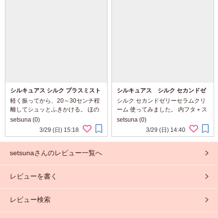
ろっとゆるめなテクスチャー。 色
れにそうようにマッサージしてな
もレモ...
じませる。 ...
シルキュアス シルク プラスミスト
シルキュアス シルク セカンドゼ
セラム
リーセラムクリーム
軽く振ってから、20～30センチ程
シルク セカンドゼリーセラムクリ
離してシュッとふきかける。 ほの
ーム 使ってみました。 内フタ＋ス
かにさわやかな香りがただよう。
パチュラ付き。 青の保湿ジェルセ
setsuna (0)
setsuna (0)
きめ細かなミストがふわっとつ
ラム、白の濃厚クリーム2種類入っ
3/29 (日) 15:18
3/29 (日) 14:40
く。 肌あたりやわらかく、すっと
てます。 勾玉のような形で区切
なじませやすい。 べたつかず、し
られててキレイ。 ほんのり、すっ
setsunaさんのレビュー一覧へ
っとり...
きり...
レビューを書く
レビュー検索