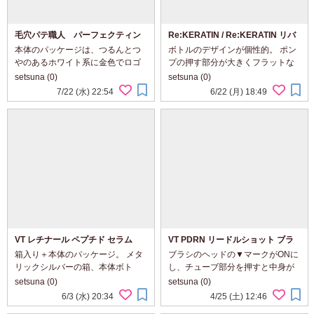
毛穴パテ職人 パーフェクティン
Re:KERATIN / Re:KERATIN リバ
グパウダー
ーシ リペア シャンプー/ヘアトリー
本体のパッケージは、つるんとつ
ボトルのデザインが個性的。 ポン
トメント
やのあるホワイト系に金色でロゴ
プの押す部分が大きくフラットな
デザインがあしらわれたシンプル
面になってます。 シックな金色、
setsuna (0)
setsuna (0)
きれいめなもの。 幅広い世代が持
高級感ある瓶のようなデザイン。
7/22 (水) 22:54
6/22 (月) 18:49
ちやすいデザイン、私も好きで
おしゃれなのはもちろん、面が広
す。 手のひらにすっぽり収まるコ
いので中身を出すとき押しやす
ンパクト。 ...
い。 シ...
VT レチナール ペプチド セラム
VT PDRN リードルショット ブラ
シヘアセラム
箱入り＋本体のパッケージ。 メタ
ブラシのヘッドの▼マークがONに
リックシルバーの箱、本体ボト
し、チューブ部分を押すと中身が
ル。 イエローがスポイト部分や
ブラシの中央あたりからでてく
setsuna (0)
setsuna (0)
ロゴに使われ、パッと目立つアク
る。 とろっとしたテクスチャー。
6/3 (水) 20:34
4/25 (土) 12:46
セントになるデザイン。 中身はと
気になる頭皮部分につけ、髪の流