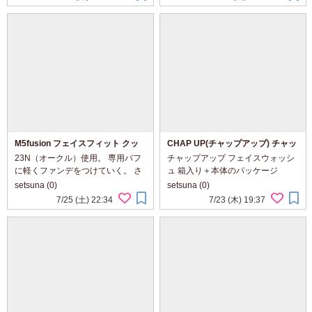
私好み。 色からもうるおいやみ
て、ピタッとフィットするような
ずみずしさが伝わってくる感じ。
感じ。 顔全体に塗布、しろくつつ
シートマス...
まれて...
M5fusion フェイスフィット クッ
CHAP UP(チャップアップ) チャッ
ション ファンデーション
プアップフェイスウォッシュ
23N（オークル）使用。 専用パフ
チャップアップ フェイスウォッシ
に軽くファンデをつけていく。 さ
ュ 箱入り＋本体のパッケージ
らっとしたファンデで、すっとな
150g入りなので、たっぷり感がう
setsuna (0)
setsuna (0)
じんでいく。 パフて軽くとんとん
れしい。 モスグリーンのチューブ
7/25 (土) 22:34
7/23 (木) 19:37
とたたくように。 ピタッとフィッ
に、ブラックのロゴデザインやキ
ト、しっとりとするような使い心
ャップがスタイリッシュな印象。
地。 ...
中身は...