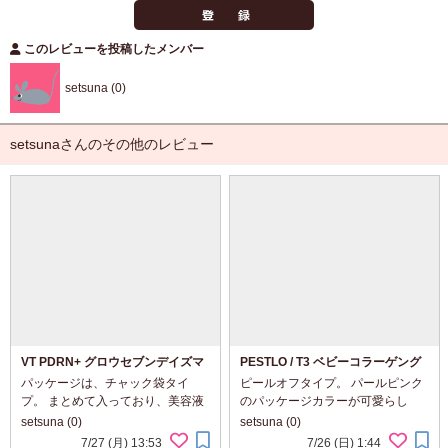
このレビューを投稿したメンバー
setsuna (0)
setsunaさんのその他のレビュー
VT PDRN+ グロウセブンデイズマ
PESTLO / T3 ベビーコラーゲング
スク
ローマスク
パッケージは、チャック袋タイ
ピールオフタイプ。 パールピンク
プ。 まとめて入っており、美容液
のパッケージカラーが可愛らし
たっぷりでひたひた～。 パッケー
い。 中身は、白くややねっちょり
setsuna (0)
setsuna (0)
ジカラーは、さわやかな水色系で
としたテクスチャー。 すっとのび
7/27 (月) 13:53
7/26 (日) 1:44