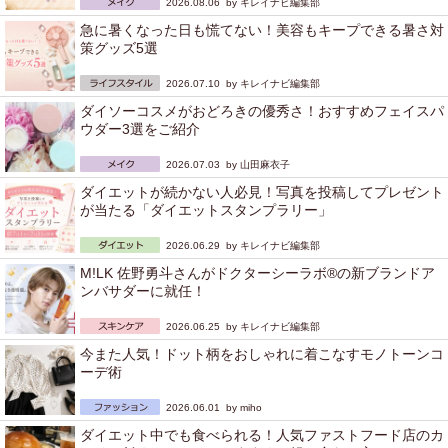
2026.08.06 by
キレイナビ編集部
急に暑くなった日も慌てない！美容もキープできる暑さ対
策グッズ5選
2026.07.10 by
キレイナビ編集部
ダイソーコスメがおどろきの優秀さ！おすすめフェイスパ
ウダー3選をご紹介
2026.07.03 by
山田麻衣子
ダイエットが続かない人必見！写真を投稿してプレゼント
が当たる「ダイエットスタンプラリー」
2026.06.29 by
キレイナビ編集部
M!LK 佐野勇斗さんがドクターシーラボ®の新ブランドア
ンバサダーに就任！
2026.06.25 by
キレイナビ編集部
今また人気！ドット柄をおしゃれに着こなすモノトーンコ
ーデ術
2026.06.01 by
miho
ダイエット中でも食べられる！人気ファストフード店のカ