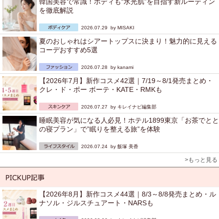
韓国美容で常識！ボディも“水光肌”を目指す新ルーティン
を徹底解説
2026.07.29 by
MISAKI
夏のおしゃれはシアートップスに決まり！魅力的に見える
コーデおすすめ5選
2026.07.28 by
kanami
【2026年7月】新作コスメ42選｜7/19～8/1発売まとめ・
クレ・ド・ポー ボーテ・KATE・RMKも
2026.07.27 by
キレイナビ編集部
睡眠美容が気になる人必見！ホテル1899東京「お茶でとと
の寝プラン」で”眠りを整える旅”を体験
2026.07.24 by
飯塚 美香
>もっと見る
【2026年8月】新作コスメ44選｜8/3～8/8発売まとめ・ル
ナソル・ジルスチュアート・NARSも