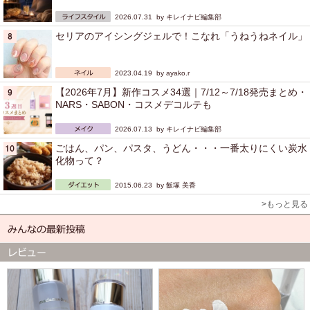
2026.07.31 by
キレイナビ編集部
セリアのアイシングジェルで！こなれ「うねうねネイル」
2023.04.19 by
ayako.r
【2026年7月】新作コスメ34選｜7/12～7/18発売まとめ・
NARS・SABON・コスメデコルテも
2026.07.13 by
キレイナビ編集部
ごはん、パン、パスタ、うどん・・・一番太りにくい炭水
化物って？
2015.06.23 by
飯塚 美香
>もっと見る