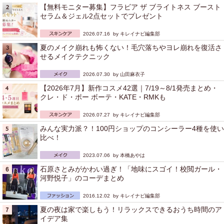
【無料モニター募集】フラビア ザ ブライトネス ブースト
セラム＆ジェル2点セットでプレゼント
2026.07.16 by
キレイナビ編集部
夏のメイク崩れも怖くない！毛穴落ちやヨレ崩れを復活さ
せるメイクテクニック
2026.07.30 by
山田麻衣子
【2026年7月】新作コスメ42選｜7/19～8/1発売まとめ・
クレ・ド・ポー ボーテ・KATE・RMKも
2026.07.27 by
キレイナビ編集部
みんな実力派？！100円ショップのコンシーラー4種を使い
比べ！
2023.07.06 by
本橋あやは
石原さとみがかわい過ぎ！「地味にスゴイ！校閲ガール・
河野悦子」のコーデまとめ
2016.12.02 by
キレイナビ編集部
夏の夜は家で楽しもう！リラックスできるおうち時間のア
イデア集