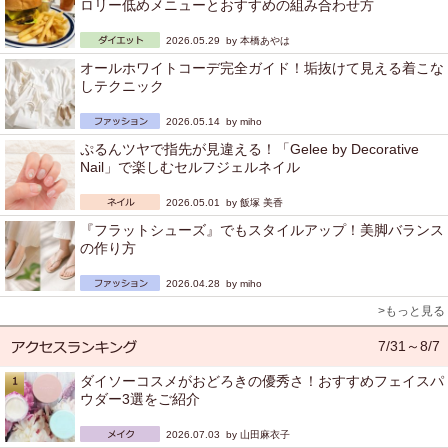
ロリー低めメニューとおすすめの組み合わせ方
2026.05.29 by
本橋あやは
オールホワイトコーデ完全ガイド！垢抜けて見える着こな
しテクニック
2026.05.14 by
miho
ぷるんツヤで指先が見違える！「Gelee by Decorative
Nail」で楽しむセルフジェルネイル
2026.05.01 by
飯塚 美香
『フラットシューズ』でもスタイルアップ！美脚バランス
の作り方
2026.04.28 by
miho
>もっと見る
7/31～8/7
ダイソーコスメがおどろきの優秀さ！おすすめフェイスパ
ウダー3選をご紹介
2026.07.03 by
山田麻衣子