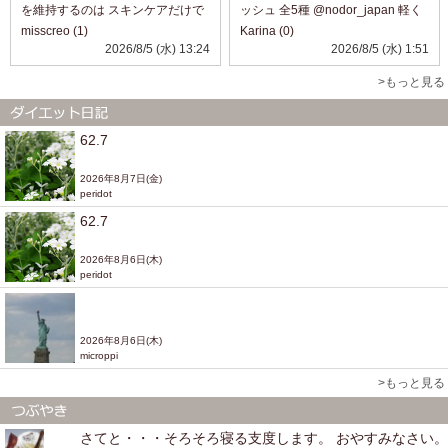
を維持するのは スキンケアだけで
ッシュ 全5種 @nodor_japan 軽く
は 老化の症状に太刀打ちできない
て、持ち運びに便利な固形マウス
misscreo (1)
Karina (0)
ので このようなサプリメントは あ
ウォッシュ。 外出先でも手軽に使
2026/8/5 (水) 13:24
2026/8/5 (水) 1:51
りがたいですね。 インナーケアも
える、 新感覚のオーラルケアアイ
一緒にやってみたい方など に...
テムです。 K-POPアイドルもお
>もっと見る
す...
62.7
2026年8月7日(金)
peridot
62.7
2026年8月6日(木)
peridot
2026年8月6日(木)
microppi
>もっと見る
さてと・・・そろそろ寝る支度します。 おやすみなさい。