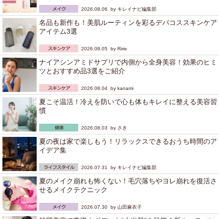
2026.08.06 by
キレイナビ編集部
名品も新作も！美肌ルーティンを彩るデパコススキンケア
アイテム3選
2026.08.05 by
Ririe
ナイアシンアミドサプリで内側から全身美容！効果のヒミ
ツとおすすめ品3選をご紹介
2026.08.04 by
kanami
夏こそ温活！冷えを防いで心も体もキレイに整える美容習
慣
2026.08.03 by
さき
夏の夜は家で楽しもう！リラックスできるおうち時間のア
イデア集
2026.07.31 by
キレイナビ編集部
夏のメイク崩れも怖くない！毛穴落ちやヨレ崩れを復活さ
せるメイクテクニック
2026.07.30 by
山田麻衣子