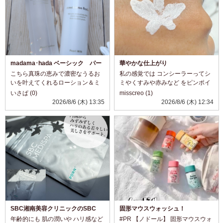
madama･hada ベーシック パー
華やかな仕上がり
ルローション＆ミルク☆
こちら真珠の恵みで濃密なうるお
私の感覚では コンシーラーってシ
いを叶えてくれるローション＆ミ
ミやくすみや赤みなど をピンポイ
ルク。 ローションは透明で糸をひ
ントで塗ってカバーする 事以外使
いさぱ (0)
misscreo (1)
くほどトロミのあるテクスチャ。
ってこなかったのですが コチラは
2026/8/6 (木) 13:35
2026/8/6 (木) 12:34
こっくり濃厚でありながら、暑い
カバーというか メイクにプラス感
日でも使いやすいスッキリ感！ 肌
覚で使えるのもいいですね。 お
へのなじみがよ...
色...
SBC湘南美容クリニックのSBC
固形マウスウォッシュ！
MEDISPA PDRN
年齢的にも 肌の潤いや ハリ感など
#PR 【ノドール】 固形マウスウォ