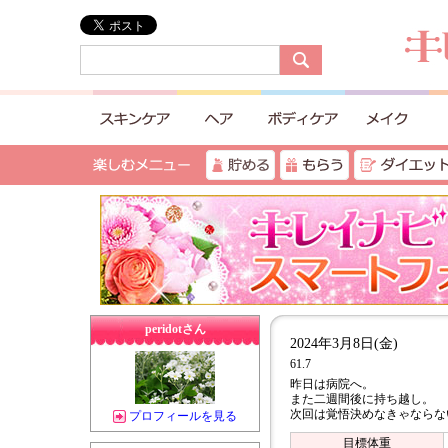
peridotさん
2024年3月8日(金)
61.7
昨日は病院へ。
また二週間後に持ち越し。
次回は覚悟決めなきゃならな
プロフィールを見る
目標体重