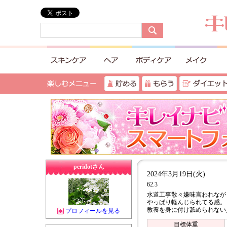
peridotさん
2024年3月19日(火)
62.3
水道工事散々嫌味言われなが
やっぱり軽んじられてる感
教養を身に付け舐められない
プロフィールを見る
目標体重