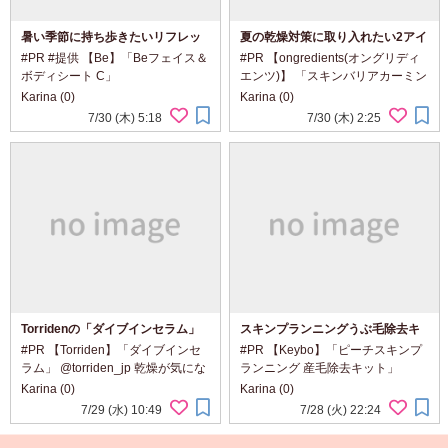
暑い季節に持ち歩きたいリフレッ
夏の乾燥対策に取り入れたい2アイ
シュシート
テム
#PR #提供 【Be】「Beフェイス＆
#PR 【ongredients(オングリディ
ボディシート C」
エンツ)】 「スキンバリアカーミン
@be_activeorganic 風吹き抜ける
グローションEX」 「オングリディ
Karina (0)
Karina (0)
ハーブガーデンのような香りと、
エンツ スキンバリアグローミス
7/30 (木) 5:18
7/30 (木) 2:25
みずみずしい使い心地。 顔にもボ
ト」 @ongredientsjp ongredients
ディにも使える、 暑い季節に持ち
から、夏の乾燥対策...
歩きたいリフレ...
Torridenの「ダイブインセラム」
スキンプランニングうぶ毛除去キ
ット
#PR 【Torriden】「ダイブインセ
#PR 【Keybo】「ピーチスキンプ
ラム」 @torriden_jp 乾燥が気にな
ランニング 産毛除去キット」
る日の肌に、 みずみずしいうるお
@keybo_cosmetic @keybo_jp 顔
Karina (0)
Karina (0)
いを重ねる一本。 Torridenの「ダ
まわりの細かな産毛まで、 自宅で
7/29 (水) 10:49
7/28 (火) 22:24
イブインセラム」。 ダイブインら
丁寧にお手入れしたい日に。
しい軽やかな使い心地はそのまま...
Keyboから登場した、 スキンプラ