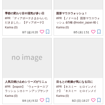
季節の変わり目や湿気が多い日
固形マウスウォッシュ！
に。
#PR 「ディアボーテさまからいた
#PR 【ノドール】 固形マウスウォ
だきました」 【ディアボーテ】
ッシュ 全5種 @nodor_japan 軽く
「オイルインシャンプー／コンデ
て、持ち運びに便利な固形マウス
Karina (0)
Karina (0)
ィショナー(リッチ＆リペア)」
ウォッシュ。 外出先でも手軽に使
8/7 (金) 6:20
8/5 (水) 1:51
@dearbeautehimawari_kracie 髪
える、 新感覚のオーラルケアアイ
の広がりやパサつきが気になる日
テムです。 K-POPアイドルもお
に、 自然...
す...
人気日焼け止めシリーズがリニュ
目もとの乾燥が気になる日に
ーアル
#PR 【espoir】 「ウォータースプ
#PR 【キスミー ヒロインメイ
ラッシュ シカトー ンアップサンク
ク】 「キスミー ヒロインメイ
リーム」 「日焼け止めクリーム4
ク アイエステクリーム」
Karina (0)
Karina (0)
種」 ・ウォータースプラッシュ セ
@heroinemake 目もとの乾燥が気
8/4 (火) 9:32
8/2 (日) 18:27
ラミド ・ウォータースプラッシュ
になる日に取り入れたい、 濃密*1