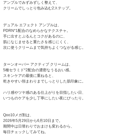
アンプルでみずみずしく整えて、
クリームでしっとり包み込む2ステップ。
デュアル エフェクト アンプルは、
PDRN*1配合のなめらかなテクスチャ。
手に出すとぷるんとコクがあるのに、
肌になじませると重たさを感じにくく、
次に使うクリームまで気持ちよくつながる感じ。
ターンオーバー アクティブ クリームは、
5種セラミド*2配合の濃密なうるおい感。
スキンケアの最後に重ねると、
乾きやすい頬まわりまでしっとりした肌印象に。
ハリ感やツヤ感のある仕上がりを目指したい日、
いつものケアを少し丁寧にしたい夜にぴったり。
Qoo10メガ割は、
2026年5月29日から6月10日まで。
期間中は日替わりでおまけも変わるから、
毎日チェックしてみてね。