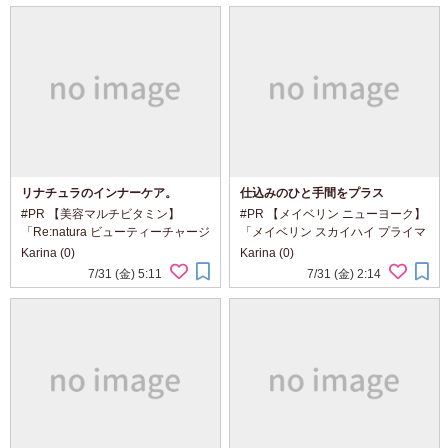
クイックスージング ・ウォーター
なクリームと、 セラミック製マッ
スプ...
サージヘッドが...
リナチュラのインナーケア。
仕込みのひと手間をプラス
#PR 【美容マルチビタミン】
#PR 【メイベリン ニューヨーク】
「Re:natura ビューティーチャージ
「メイベリン スカイハイ プライマ
マルチビタミン&ミネラル」
ー」 「イベリン スカイハイ 01 ブ
Karina (0)
Karina (0)
@renatura_official 美容のために何
ラック」 @maybelline メイベリン
7/31 (金) 5:11
7/31 (金) 2:14
か始めたいけれど、 スキンケアを
の人気マスカラに、 仕込みのひと
何品も増やすのは大変。 そんな今
手間をプラス。 ロング感も...
の気分...