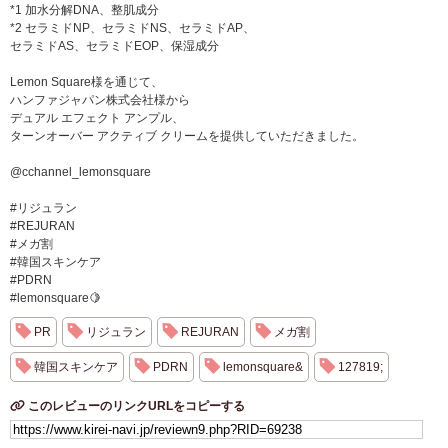
*1 加水分解DNA、整肌成分
*2 セラミドNP、セラミドNS、セラミドAP、
セラミドAS、セラミドEOP、保湿成分
Lemon Square様を通じて、
ハンファジャパン株式会社様から
デュアル エフェクト アンプル、
ターンオーバー アクティブ クリームを提供していただきました。
@cchannel_lemonsquare
#リジュラン
#REJURAN
#メガ割
#韓国スキンケア
#PDRN
#lemonsquare🍋
PR
リジュラン
REJURAN
メガ割
韓国スキンケア
PDRN
lemonsquare&
127819;
このレビューのリンクURLをコピーする