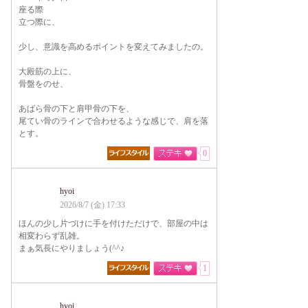
座る際
立つ際に、
少し、意識を高めるポイントを変えてみましたの。
大殿筋の上に、
骨盤をのせ、
あばら骨の下と肩甲骨の下を、
尾てい骨のラインで合わせるような感じで、肩を落
とす。
0
hyoi
2026/8/7 (金) 17:33
ほんの少し片づけに手を付けただけで、部屋の中は
相変わらず乱雑。
まぁ気長にやりましょう(^^♪
1
hyoi