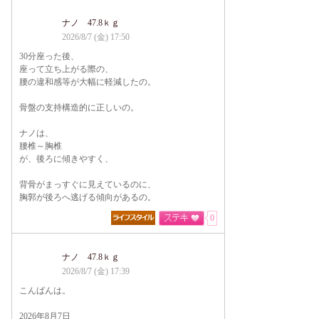
ナノ 47.8ｋｇ
2026/8/7 (金) 17:50
30分座った後、
座って立ち上がる際の、
腰の違和感等が大幅に軽減したの。
骨盤の支持構造的に正しいの。
ナノは、
腰椎～胸椎
が、後ろに傾きやすく、
背骨がまっすぐに見えているのに、
胸郭が後ろへ逃げる傾向があるの。
0
ナノ 47.8ｋｇ
2026/8/7 (金) 17:39
こんばんは。
2026年8月7日