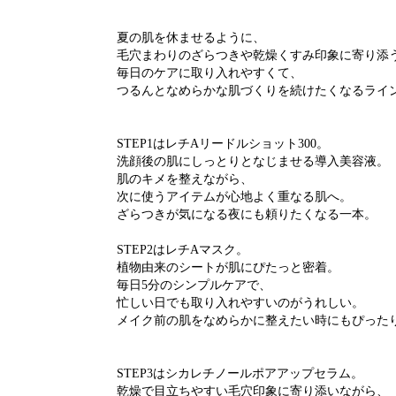
夏の肌を休ませるように、
毛穴まわりのざらつきや乾燥くすみ印象に寄り添
毎日のケアに取り入れやすくて、
つるんとなめらかな肌づくりを続けたくなるライ
STEP1はレチAリードルショット300。
洗顔後の肌にしっとりとなじませる導入美容液。
肌のキメを整えながら、
次に使うアイテムが心地よく重なる肌へ。
ざらつきが気になる夜にも頼りたくなる一本。
STEP2はレチAマスク。
植物由来のシートが肌にぴたっと密着。
毎日5分のシンプルケアで、
忙しい日でも取り入れやすいのがうれしい。
メイク前の肌をなめらかに整えたい時にもぴった
STEP3はシカレチノールポアアップセラム。
乾燥で目立ちやすい毛穴印象に寄り添いながら、