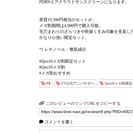
PDRNエアクラウドサンスクリーンになります。
実質19,506円相当のセットが、
メガ割期間は4,900円で購入可能。
毛穴まわりのざらつきや乾燥くすみ印象を見直し
かなり心強い限定セット。
*1 レチノール：整肌成分
#Qoo10メガ割限定セット
#Qoo10メガ割
#メガ割おすすめ
PR
VT公式アンバサダー
Qoo10メガ割限
このレビューのリンクURLをコピーする
コメントを書く