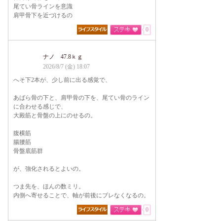
尾てい骨ラインを意識
肩甲骨下を近づけるの
0
ナノ 47.8ｋｇ
2026/8/7 (金) 18:07
へそ下2本が、少し前に出る感覚で、
あばら骨の下と、肩甲骨の下を、尾てい骨のライン
に合わせる感じで、
大殿筋と骨盤の上にのせるの。
腹横筋
腸腰筋
骨盤底筋群
が、強化されるとよいの。
つま先を、ほんの数ミリ。
内側へ寄せることで、軸が前後にブレなくなるの。
0