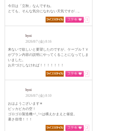
今日は「立秋」なんですね。
とても、そんな気分になれない天気ですが…。
1
hyoi
2026/8/7 (金) 8:16
来ないで欲しいと要望したのですが、ケーブルＴＶ
がプラン内容の説明にやってくることになってしま
いました。
お片づけしなければ！！！！！！！
2
hyoi
2026/8/7 (金) 8:10
おはようございます☀
ピッカピカの空！
ゴロゴロ製造機=^_^=は構えかまえと催促。
暑さ倍増！！！
2