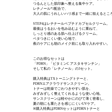
つるんとした肌印象へ整える集中ケア。
レチノール*1配合で、
大人の肌にうれしいハリ感まで一緒に狙えるとこ
STEP4はレチナールペプチドカプセルクリーム。
最後はうるおいを包み込むように重ねて、
しっとり感のある肌へ仕上げるクリーム。
ベタつきにくい使い心地で、
夜のケアにも朝のメイク前にも取り入れやすい。
このお得なセットは
「PDRN」「ビタミンC アスタキサンチン」
そして私の「レチノール」の3セット。
購入特典はTXトーニングトナーと、
PDRNエアクラウドサンスクリーン。
トナーは乾燥でごわつきやすい肌を、
みずみずしく整えてくれるような使い心地。
サンスクリーンは軽やかにのびて薄く密着し、
夏の朝にも重たさを感じにくいUVケア。
※購入特典はPDRNセットはPDRNトナーと