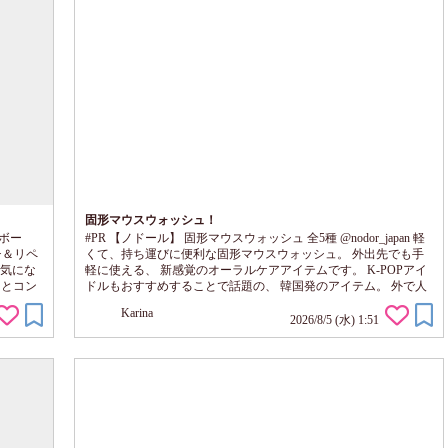
固形マウスウォッシュ！
アボー
#PR 【ノドール】 固形マウスウォッシュ 全5種 @nodor_japan 軽
チ＆リペ
くて、持ち運びに便利な固形マウスウォッシュ。 外出先でも手
きが気にな
軽に使える、 新感覚のオーラルケアアイテムです。 K-POPアイ
ーとコン
ドルもおすすめすることで話題の、 韓国発のアイテム。 外で人
湿気が
と会う前や、食後に口の中が気になるタイミングで、 バッグか
Karina
と広がり
らサッと取り出せるのが便利。 1粒を口に入れて噛むと、超微細
2026/8/5 (水) 1:51
ディアボ
な泡がお口の中に広がって、 水なしでもすっきりとした使い心
を配合
地に。 パパインおよびシクロデキストリンを配合し、 爽快な使
用感と、使...