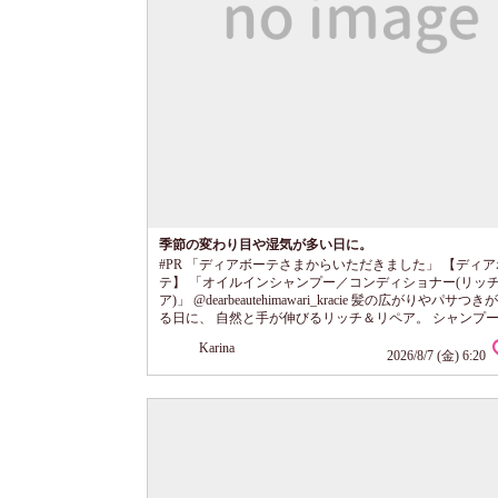
季節の変わり目や湿気が多い日に。
#PR 「ディアボーテさまからいただきました」 【ディ
テ】 「オイルインシャンプー／コンディショナー(リッ
ア)」 @dearbeautehimawari_kracie 髪の広がりやパサつ
る日に、 自然と手が伸びるリッチ＆リペア。 シャンプ
ディショナーをセットで使ってみた。 季節の変わり目や
Karina
多い日は、 朝きれいに整えても、 気づけば髪がふわっ
2026/8/7 (金) 6:20
がち。 そんな扱いにくさを感じる髪に寄り添うのが、 
ーテの髪ゆがみケア。 プレミアムヒマワリオイルEX*1
し、 髪内部...