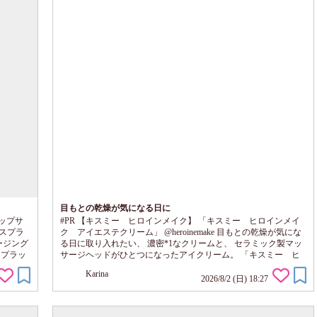
目もとの乾燥が気になる日に
アップサ
#PR 【キスミー ヒロインメイク】 「キスミー ヒロインメイ
ースプラ
ク アイエステクリーム」 @heroinemake 目もとの乾燥が気にな
ージング
る日に取り入れたい、 濃密*1なクリームと、 セラミック製マッ
スプラッ
サージヘッドがひとつになったアイクリーム。 「キスミー ヒ
シリーズ
ロインメイク アイエステクリーム」を、 約2週間じっくり使っ
Karina
わせて
てみた。 とろけるようになじむクリームは、 重たさを感じにく
2026/8/2 (日) 18:27
ンアップ
いのに、 目もとを包み込むようなしっとりとした使い心地。 特
明感のあ
に気に入ったのが、 ひんやりとなめらかなセラミック製マッサ
ージヘッド。...