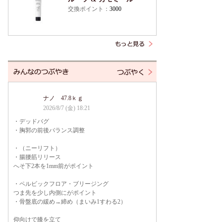
交換ポイント：
3000
ナノ 47.8ｋｇ
2026/8/7 (金) 18:21
・デッドバグ
・胸郭の前後バランス調整
・（ニーリフト）
・腸腰筋リリース
へそ下2本を1mm前がポイント
・ペルビックフロア・ブリージング
つま先を少し内側にがポイント
・骨盤底の緩め→締め（まいみ1すわる2）
仰向けで膝を立て