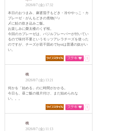
2026/8/7 (金) 17:32
本日のおつまみ、麻婆茄子もどき・冷ややっこ・カ
プレーゼ・がんもどきの煮物(^^♪
〆に鮭の炊き込みご飯。
お楽しみに榮太楼のくず桜。
今回のカプレーゼは、バジルフレーバーが付いてい
るので味付不要というモッツアレラチーズを使った
のですが、チーズが若干固めでhyoiは普通の奴がい
い。
1
桃
2026/8/7 (金) 13:21
何かを「始める」のに時間がかかる。
今日も、昼ご飯の後片付け、まだ始められな
い。。。
1
桃
2026/8/7 (金) 11:13