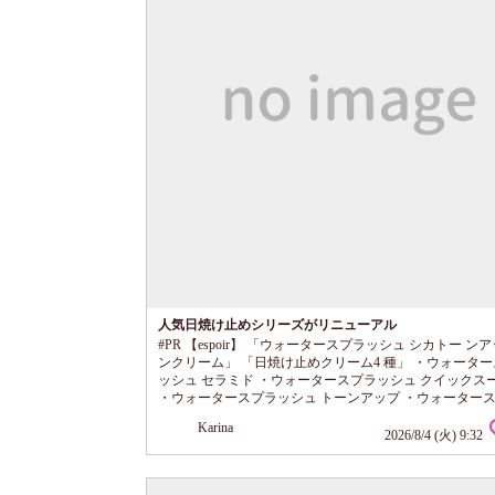
人気日焼け止めシリーズがリニューアル
#PR 【espoir】 「ウォータースプラッシュ シカトー ン
ンクリーム」 「日焼け止めクリーム4 種」 ・ウォータ
ッシュ セラミド ・ウォータースプラッシュ クイックス
・ウォータースプラッシュ トーンアップ ・ウォーター
シュ タングロウ @espoir_jp エスポアの人気日焼け止め
Karina
がリニューアル。 なりたい肌印象や好みの仕上がりに合
2026/8/4 (火) 9:32
選べる、 4種類のラインナップに。 今回使ったシカトー
は、 肌になじむやさしいカラーで、 自然な明るさと透
る印象を...