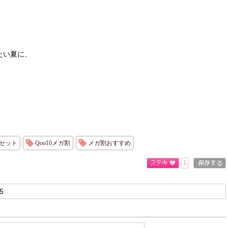
たい夏に、
定セット
Qoo10メガ割
メガ割おすすめ
1