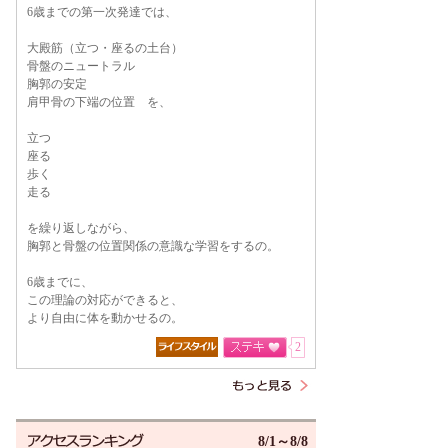
6歳までの第一次発達では、
大殿筋（立つ・座るの土台）
骨盤のニュートラル
胸郭の安定
肩甲骨の下端の位置 を、
立つ
座る
歩く
走る
を繰り返しながら、
胸郭と骨盤の位置関係の意識な学習をするの。
6歳までに、
この理論の対応ができると、
より自由に体を動かせるの。
2
8/1～8/8