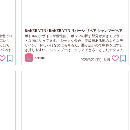
Re:KERATIN / Re:KERATIN リバーシ リペア シャンプー/ヘア
トリートメント
金色でロ
ボトルのデザインが個性的。 ポンプの押す部分が大きくフラッ
広い世
トな面になってます。 シックな金色、高級感ある瓶のようなデ
っぽり
ザイン。 おしゃれなのはもちろん、面が広いので中身を出すと
のパフは
き押しやすい。 シャンプーは、クリアでとろっとしたテクスチ
ッチで
ャー。 水気をくわえ、泡立てるとふわっとクリーミー泡へ。 ふ
setsuna
つける
わっとなめらかな泡が地肌と髪をしっかりとつつみこみ、洗いや
2026/6/22 (月) 18:49
ュのカ
すい。 しっとりとするような洗いあがりで、私の髪にも合って
サイズ
ました。 トリートメントは、しろくクリーミーなテクスチャ
ー。 シャンプー後...