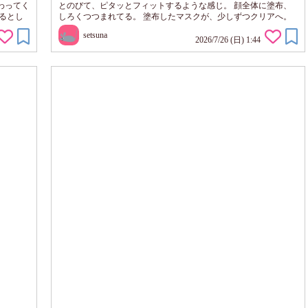
わってく
とのびて、ピタッとフィットするような感じ。 顔全体に塗布、
るとし
しろくつつまれてる。 塗布したマスクが、少しずつクリアへ。
ジェリー
20分後 取る。 しっとりとするような使い心地。 乾燥か気にな
setsuna
れるこ
り、ハリツヤ肌に憧れる私にぴったりなアイテム。 スペシャル
2026/7/26 (日) 1:44
りとする
ケアに使っていきたいと思います。
、さわ