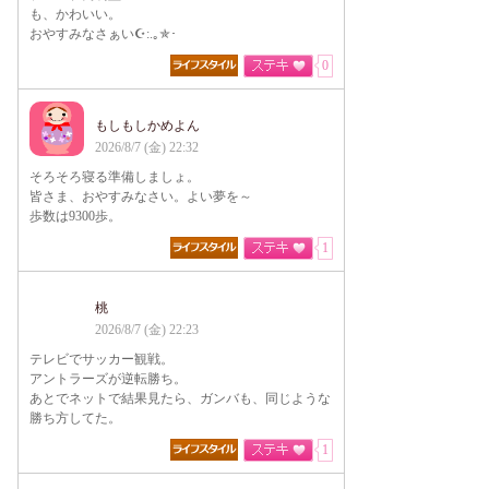
も、かわいい。
おやすみなさぁい☪:.｡✯･
0
もしもしかめよん
2026/8/7 (金) 22:32
そろそろ寝る準備しましょ。
皆さま、おやすみなさい。よい夢を～
歩数は9300歩。
1
桃
2026/8/7 (金) 22:23
テレビでサッカー観戦。
アントラーズが逆転勝ち。
あとでネットで結果見たら、ガンバも、同じような
勝ち方してた。
1