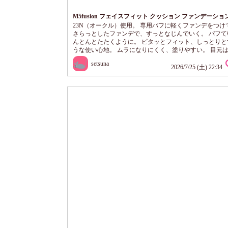
M5fusion フェイスフィット クッション ファンデーショ
23N（オークル）使用。 専用パフに軽くファンデをつけ
さらっとしたファンデで、すっとなじんでいく。 パフて
んとんとたたくように。 ピタッとフィット、しっとりと
うな使い心地。 ムラになりにくく、塗りやすい。 目元
なじませ、薄く塗り重ねると良かったです。 肌の乾燥や
setsuna
な色ムラが気になる私に合ってる、クッションファンデ
2026/7/25 (土) 22:34
でした。