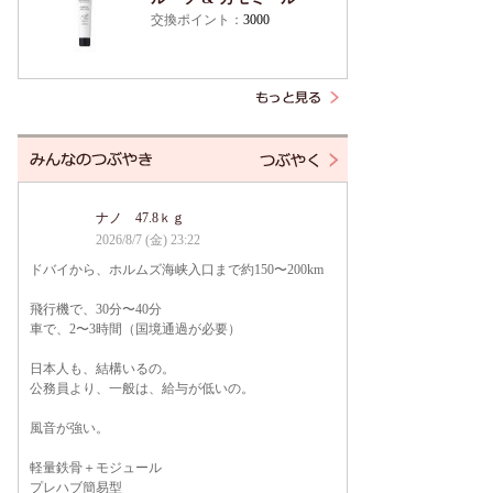
交換ポイント：
3000
ナノ 47.8ｋｇ
2026/8/7 (金) 23:22
ドバイから、ホルムズ海峡入口まで約150〜200km
飛行機で、30分〜40分
車で、2〜3時間（国境通過が必要）
日本人も、結構いるの。
公務員より、一般は、給与が低いの。
風音が強い。
軽量鉄骨＋モジュール
プレハブ簡易型