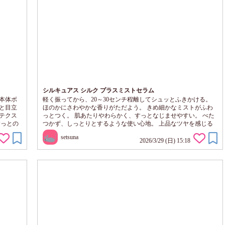
シルキュアス シルク プラスミストセラム
本体ボ
軽く振ってから、20～30センチ程離してシュッとふきかける。
と目立
ほのかにさわやかな香りがただよう。 きめ細かなミストがふわ
テクス
っとつく。 肌あたりやわらかく、すっとなじませやすい。 べた
すっとの
つかず、しっとりとするような使い心地。 上品なツヤを感じる
ず、顔
ような仕上がりへ（個人の体験による） 私は、午後のメイク直
setsuna
重ねづけ
しの時に使うのが気に入ってます。
2026/3/29 (日) 15:18