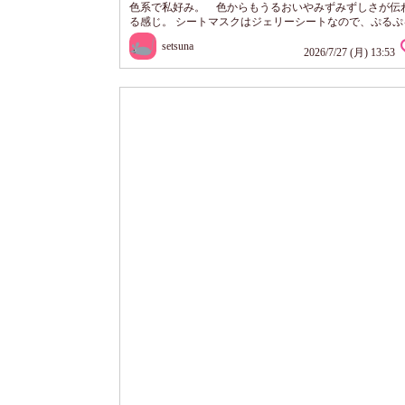
色系で私好み。 色からもうるおいやみずみずしさが伝
る感じ。 シートマスクはジェリーシートなので、ぷるぷ
た手触り。 顔につけると、ぴたっとフィット！ うすい
setsuna
につつまれるような感じ。 つけてる途中で乾いたりはが
2026/7/27 (月) 13:53
とがなくて使いやすい。 10～20分後はがす。 しっと
ような仕上がり。 香りがウォータリーなフローラル系で
やかで素敵。