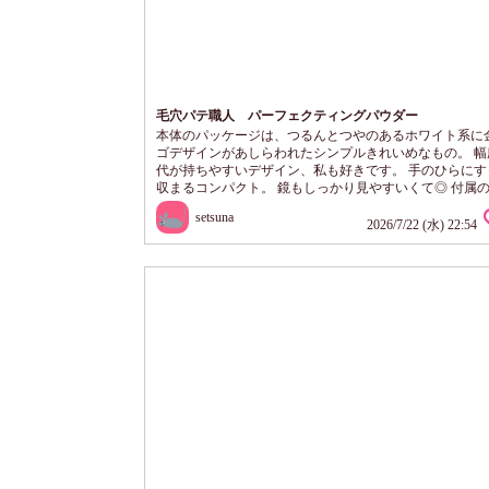
毛穴パテ職人 パーフェクティングパウダー
本体のパッケージは、つるんとつやのあるホワイト系に
ゴデザインがあしらわれたシンプルきれいめなもの。 幅
代が持ちやすいデザイン、私も好きです。 手のひらにす
収まるコンパクト。 鏡もしっかり見やすいくて◎ 付属
ふわっと肌あたりよく、パウダーの含みも良い。 軽いタ
setsuna
塗布、さらさらな使い心地。 部分的に重ねてパウダーを
2026/7/22 (水) 22:54
と、ふんわりぼかしのようになっていく。 クリアベージ
ラーがすっとなじんで使いやすい。 持ち歩きにも便利な
で気に入ってます。