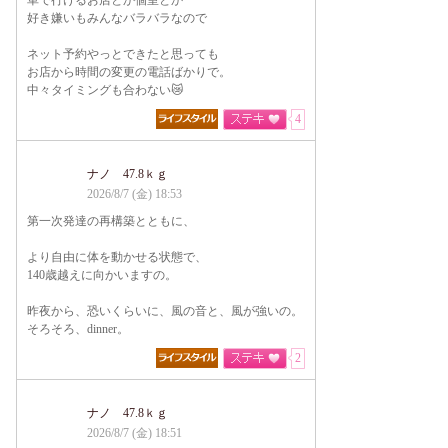
車で行けるお店とか個室とか
好き嫌いもみんなバラバラなので
ネット予約やっとできたと思っても
お店から時間の変更の電話ばかりで。
中々タイミングも合わない😿
4
ナノ 47.8ｋｇ
2026/8/7 (金) 18:53
第一次発達の再構築とともに、
より自由に体を動かせる状態で、
140歳越えに向かいますの。
昨夜から、恐いくらいに、風の音と、風が強いの。
そろそろ、dinner。
2
ナノ 47.8ｋｇ
2026/8/7 (金) 18:51