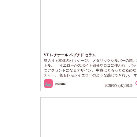
VT レチナール ペプチド セラム
箱入り＋本体のパッケージ。 メタリックシルバーの箱、
トル。 イエローがスポイト部分やロゴに使われ、パッ
つアクセントになるデザイン。 中身はとろっとゆるめな
チャー。 色もレモンイエローのような感じできれい。 
びがよく、しっとりとするような使い心地。 べたべたせ
setsuna
全体へ塗布しやすい。 目元やTゾーンは、あとから少し
2026/6/3 (水) 20:34
するのがお気に入りな使い方です。