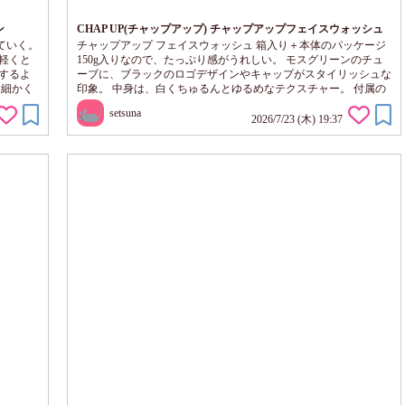
ン
CHAP UP(チャップアップ) チャップアップフェイスウォッシュ
ていく。
チャップアップ フェイスウォッシュ 箱入り＋本体のパッケージ
軽くと
150g入りなので、たっぷり感がうれしい。 モスグリーンのチュ
するよ
ーブに、ブラックのロゴデザインやキャップがスタイリッシュな
は細かく
印象。 中身は、白くちゅるんとゆるめなテクスチャー。 付属の
部分的
洗顔ネットで泡立てると、あっという間にきめ細かなふわふわ泡
setsuna
ーション
へ。 かろやかなのに、きめ細かく弾力があるのでへたれない。
2026/7/23 (木) 19:37
顔全体をつつみこみ、なで洗いしやすい。 清涼感あるさわやか
な、ナチュラルグリーンの香りが素敵。 あわ切れよく、さっぱ
りとするよ...