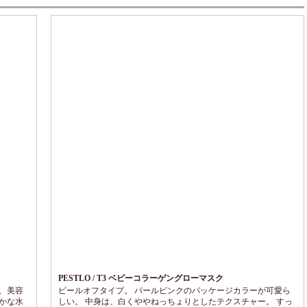
PESTLO / T3 ベビーコラーゲングローマスク
、美容
ピールオフタイプ。 パールピンクのパッケージカラーが可愛ら
かな水
しい。 中身は、白くややねっちょりとしたテクスチャー。 すっ