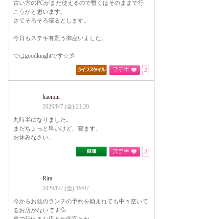
古い方のPCがまだ使えるので暫くはそのままで行
こうかと思います。
さてそろそろ寝るとします。
今日もステキ有難う御座いました。
ではgoodknightです☆彡
2
haomin
2026/8/7 (金) 21:20
九時半になりました。
まだちょっと早いけど、寝ます。
お休みなさい。
3
Rira
2026/8/7 (金) 19:07
今からお盆のランチの予約を頼まれても中々空いて
るお店がないです💦