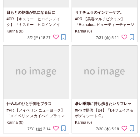
目もとの乾燥が気になる日に
リナチュラのインナーケア。
#PR 【キスミー ヒロインメイ
#PR 【美容マルチビタミン】
ク】 「キスミー ヒロインメイ
「Re:natura ビューティーチャージ
ク アイエステクリーム」
マルチビタミン&ミネラル」
Karina (0)
Karina (0)
@heroinemake 目もとの乾燥が気
@renatura_official 美容のために何
8/2 (日) 18:27
7/31 (金) 5:11
になる日に取り入れたい、 濃密*1
か始めたいけれど、 スキンケアを
なクリームと、 セラミック製マッ
何品も増やすのは大変。 そんな今
サージヘッドが...
の気分...
仕込みのひと手間をプラス
暑い季節に持ち歩きたいリフレッ
シュシート
#PR 【メイベリン ニューヨーク】
#PR #提供 【Be】「Beフェイス＆
「メイベリン スカイハイ プライマ
ボディシート C」
ー」 「イベリン スカイハイ 01 ブ
@be_activeorganic 風吹き抜ける
Karina (0)
Karina (0)
ラック」 @maybelline メイベリン
ハーブガーデンのような香りと、
7/31 (金) 2:14
7/30 (木) 5:18
の人気マスカラに、 仕込みのひと
みずみずしい使い心地。 顔にもボ
手間をプラス。 ロング感も...
ディにも使える、 暑い季節に持ち