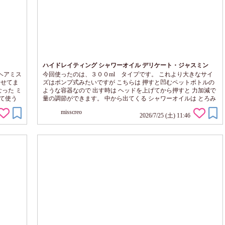
ハイドレイティング シャワーオイル デリケート・ジャスミン
トヘアミス
今回使ったのは、３００ml タイプです。 これより大きなサイ
ませてま
ズはポンプ式みたいですが こちらは 押すと凹むペットボトルの
った ミ
ような容器なので 出す時は ヘッドを上げてから押すと 力加減で
て使う
量の調節ができます。 中から出てくる シャワーオイルは とろみ
すいので
が強くトロリーと したテクスチャで ねっとりしてます。 なの
misscreo
まること
で、 手持ちのネットを使うと 濃密な泡が簡単に作れるので 使い
2026/7/25 (土) 11:46
。
やすいし とにかく フレグランスのような香りが バスルームに広
がってきて お風呂タイムが待ち遠しい今日この頃ですね。