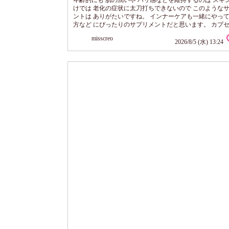
年齢的にも 肌の潤いや ハリ感などを維持するのは スキ
けでは 老化の症状に太刀打ちできないので このような
ントは ありがたいですね。 インナーケアも一緒にやっ
方など にぴったりのサプリメントだと思います。 カプ
プで 1日に３から６粒を目安で飲めばいいので 続けられ
misscreo
がします。
2026/8/5 (水) 13:24