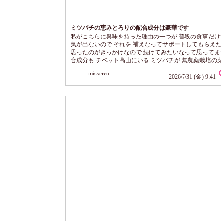
ミツバチの恵みとろりの配合成分は豪華です
私がこちらに興味を持った理由の一つが 普段の食事だ
気が出ないので それを 補えなってサポートしてもらえ
思ったのがきっかけなので 続けてみたいなって思ってま
合成分も チベット高山にいる ミツバチが 無農薬栽培の
ら 採取したロイヤルゼリー と ブラジル産のプロポリスを
misscreo
て あるみたいです。 そして 配合されている ローヤルゼ
2026/7/31 (金) 9:41
とれたての生ローヤルゼリーを そのままフリーズドライ
もの らしいのですが 熱や酸化に弱いらしく これをビタミ
アス...