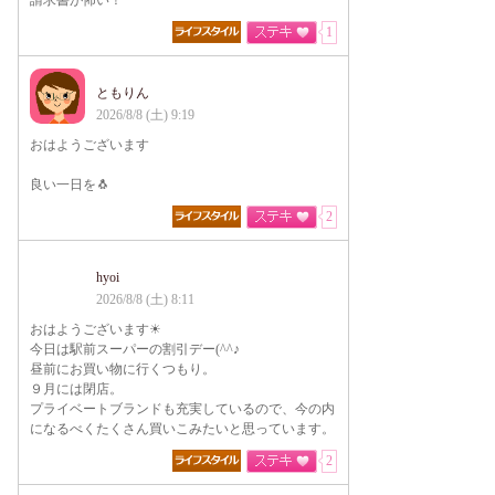
請求書が怖い！
1
ともりん
2026/8/8 (土) 9:19
おはようございます
良い一日を🐧
2
hyoi
2026/8/8 (土) 8:11
おはようございます☀
今日は駅前スーパーの割引デー(^^♪
昼前にお買い物に行くつもり。
９月には閉店。
プライベートブランドも充実しているので、今の内
になるべくたくさん買いこみたいと思っています。
2