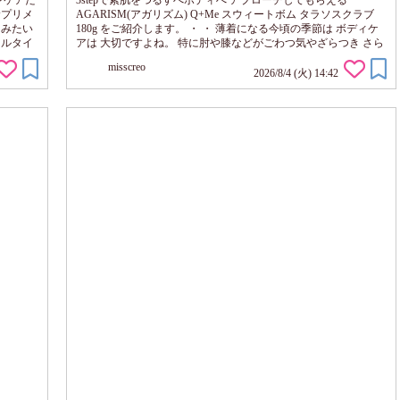
ンケアだ
3stepで素肌をつるすべボディへ アプローチしてもらえる
サプリメ
AGARISM(アガリズム) Q+Me スウィートボム タラソスクラブ
てみたい
180g をご紹介します。 ・ ・ 薄着になる今頃の季節は ボディケ
セルタイ
アは 大切ですよね。 特に肘や膝などがごわつ気やざらつき さら
そうな気
に 黒ずみなどが目立ってたら 恥ずかしいので 簡単に女子力がア
misscreo
ップできる コチラ使ってみてはいかかでしょうか？ 使い方も簡
2026/8/4 (火) 14:42
単で 擦ってボディスクラブとして 泡立ててボディーソープとし
て そして、 そのままバスタウにin してバスソルトとしても 使
える新感覚ボ...