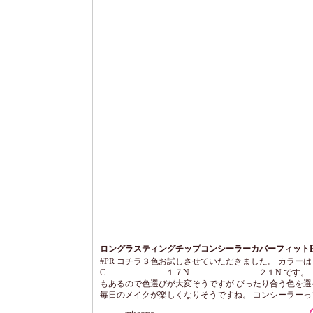
ロングラスティングチップコンシーラーカバーフィット
#PR コチラ３色お試しさせていただきました。 カラーは
C １７N ２１N です。 ２
もあるので色選びが大変そうですが ぴったり合う色を選
毎日のメイクが楽しくなりそうですね。 コンシーラーっ
てだと 結構ハードルが高いですが コチラはチップも使