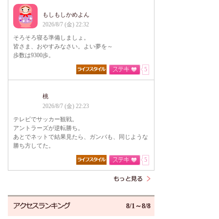
もしもしかめよん
2026/8/7 (金) 22:32
そろそろ寝る準備しましょ。
皆さま、おやすみなさい。よい夢を～
歩数は9300歩。
5
桃
2026/8/7 (金) 22:23
テレビでサッカー観戦。
アントラーズが逆転勝ち。
あとでネットで結果見たら、ガンバも、同じような
勝ち方してた。
5
8/1～8/8