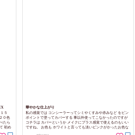
EX
華やかな仕上がり
 １５
私の感覚では コンシーラーってシミやくすみや赤みなど をピン
０色
ポイントで塗ってカバーする 事以外使ってこなかったのですが
べたら
コチラは カバーというか メイクにプラス感覚で使えるのもいい
て 初め
ですね。 お色も ホワイトと言っても淡いピンクがかったお色な
いやすい
ので 若い方なら みずみずしい使用感なので 少量でも 鼻の上とか