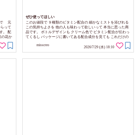
ぜひ使ってほしい
けで 元
このお値段で ９種類のビタミン配合の 細かなミストを浴びれる
たらって
この気持ちよさを 他の人も味わって欲しいって 本当に思った商
す。 配
品です。 ボトルデザインも クリーム色で ビタミン配合が伝わっ
菜の花か
てくるし パッケージに書いてある配合成分を見ても これだけの
 使用し
流行りの 種類の美容成分が配合してある ２０００円台の美容液
misscreo
リーは
って なかなか見当たらないと思うし うれしいのは 敏感肌～乾燥
2026/7/29 (水) 18:10
に した
肌～脂性肌どの肌タイプでも満足の使用感を追求したそうです。
ンE と
肌質って 体調などで変わったりもするので このようなど...