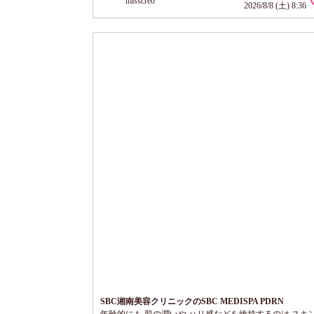
misscreo
し 中のリキッドもとても伸びがいいので 少量でも カバ
2026/8/8 (土) 8:36
ると思います。
SBC湘南美容クリニックのSBC MEDISPA PDRN