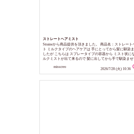
ストレートヘアミスト
Straineから商品提供を頂きました。 商品名：ストレー
ト ミルクタイプのヘアケアは 手にとってから髪に馴染
したが こちらは スプレータイプの容器から ミスト状にな
ルクミストが出て来るので 髪に出してから手で馴染ませ
みたいです。 使って感じたのですが 出口穴が詰まりや
misscreo
使用後 そのままの状態でおかずに 拭き取っておくと 詰
2026/7/28 (火) 10:36
なく 次回も 即使えます。 甘酸っぱい香りも楽しめます