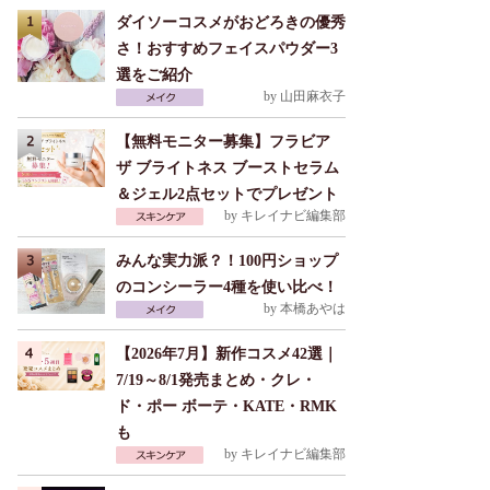
ダイソーコスメがおどろきの優秀
さ！おすすめフェイスパウダー3
選をご紹介
by
山田麻衣子
【無料モニター募集】フラビア
ザ ブライトネス ブーストセラム
＆ジェル2点セットでプレゼント
by
キレイナビ編集部
みんな実力派？！100円ショップ
のコンシーラー4種を使い比べ！
by
本橋あやは
【2026年7月】新作コスメ42選｜
7/19～8/1発売まとめ・クレ・
ド・ポー ボーテ・KATE・RMK
も
by
キレイナビ編集部