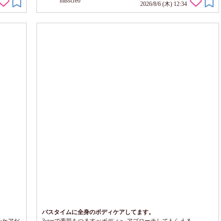
misscreo
ー力はあ
顎先などにちょっと入れ込んであげるだけでも 顔が華やかにな
2026/8/6 (木) 12:34
れそうです。 ボトルサイズもポーチインしやすい大きさだし 先
のチップも角度がついてて ピンポイントで ポンポンってできる
ので...
バスタイムに全身のボディケアしてます。