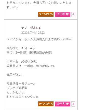
お早うございます。今日も宜しくお願いいたしま
す。(^^)/
4
ナノ 47.8ｋｇ
2026/8/7 (金) 23:22
ドバイから、ホルムズ海峡入口まで約150〜200km
飛行機で、30分〜40分
車で、2〜3時間（国境通過が必要）
日本人も、結構いるの。
公務員より、一般は、給与が低いの。
風音が強い。
軽量鉄骨＋モジュール
プレハブ簡易型
も、かわいい。
おやすみなさぁい☪:.｡✯･
4