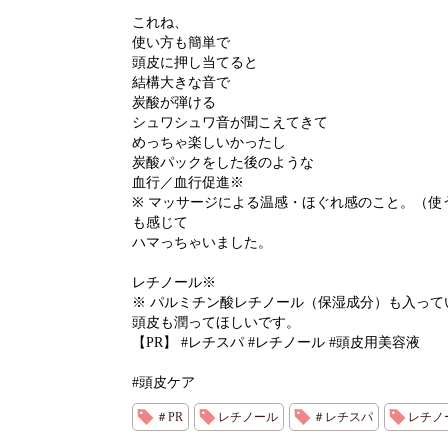
これね、
使い方も簡単で
頭皮に押し当てると
結構大きな音で
炭酸が弾ける
シュワシュワ音が聞こえてきて
めっちゃ楽しいかったし
炭酸パックをした後のような
血行／血行促進※
※ マッサージによる温感・ほぐれ感のこと。（使
も感じて
ハマっちゃいました。
レチノール※
※ パルミチン酸レチノール（保湿成分）も入って
頭皮も潤ってほしいです。
【PR】 #レチスパ #レチノール #頭皮用美容液
#頭皮ケア
＃PR
レチノール
＃レチスパ
レチノ