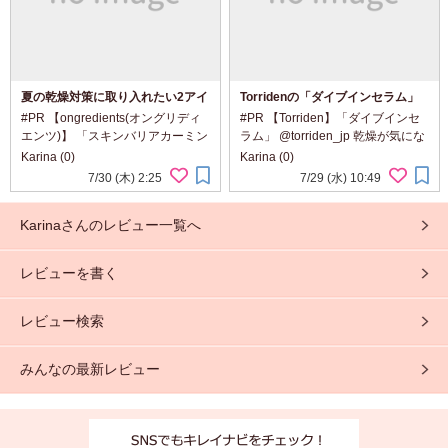
夏の乾燥対策に取り入れたい2アイ
Torridenの「ダイブインセラム」
テム
#PR 【ongredients(オングリディ
#PR 【Torriden】「ダイブインセ
エンツ)】 「スキンバリアカーミン
ラム」 @torriden_jp 乾燥が気にな
グローションEX」 「オングリディ
る日の肌に、 みずみずしいうるお
Karina (0)
Karina (0)
エンツ スキンバリアグローミス
いを重ねる一本。 Torridenの「ダ
7/30 (木) 2:25
7/29 (水) 10:49
ト」 @ongredientsjp ongredients
イブインセラム」。 ダイブインら
から、夏の乾燥対策...
しい軽やかな使い心地はそのまま...
Karinaさんのレビュー一覧へ
レビューを書く
レビュー検索
みんなの最新レビュー