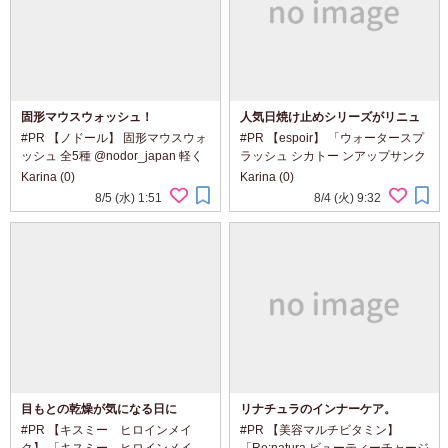
固形マウスウォッシュ！
人気日焼け止めシリーズがリニュ
ーアル
#PR 【ノドール】 固形マウスウォ
#PR 【espoir】 「ウォータースプ
ッシュ 全5種 @nodor_japan 軽く
ラッシュ シカトー ンアップサンク
て、持ち運びに便利な固形マウス
リーム」 「日焼け止めクリーム4
Karina (0)
Karina (0)
ウォッシュ。 外出先でも手軽に使
種」 ・ウォータースプラッシュ セ
8/5 (水) 1:51
8/4 (火) 9:32
える、 新感覚のオーラルケアアイ
ラミド ・ウォータースプラッシュ
テムです。 K-POPアイドルもお
クイックスージング ・ウォーター
す...
スプ...
目もとの乾燥が気になる日に
リナチュラのインナーケア。
#PR 【キスミー ヒロインメイ
#PR 【美容マルチビタミン】