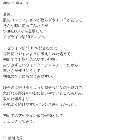
@skin1004_jp
最近、
肌のコンディションが揺らぎやすい日があって。
そんな時に使ってみたのが、
SKIN1004から登場した、
アゼライン酸10アンプル。
アゼライン酸*1 10％配合なのに、
毎日使いやすいように考えられた処方で、
初めてでも取り入れやすい印象。
みずみずしいウォーターテクスチャーだから、
重たさが残りにくくて、
朝晩のケアにもなじみやすい。
ゆらぎに寄り添うような成分設計なのも魅力で、
気になる部分を中心に使いやすいところも好み。
攻めた印象より、
心地よく続けやすいバランス感がよかった。
初めてのアゼライン酸*1候補として、
チェックしてみて。
*1 整肌成分