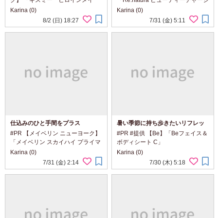
ク】 「キスミー ヒロインメイ
「Re:natura ビューティーチャージ
ク アイエステクリーム」
マルチビタミン&ミネラル」
Karina (0)
Karina (0)
@heroinemake 目もとの乾燥が気
@renatura_official 美容のために何
8/2 (日) 18:27
7/31 (金) 5:11
になる日に取り入れたい、 濃密*1
か始めたいけれど、 スキンケアを
なクリームと、 セラミック製マッ
何品も増やすのは大変。 そんな今
サージヘッドが...
の気分...
仕込みのひと手間をプラス
暑い季節に持ち歩きたいリフレッ
シュシート
#PR 【メイベリン ニューヨーク】
#PR #提供 【Be】「Beフェイス＆
「メイベリン スカイハイ プライマ
ボディシート C」
ー」 「イベリン スカイハイ 01 ブ
@be_activeorganic 風吹き抜ける
Karina (0)
Karina (0)
ラック」 @maybelline メイベリン
ハーブガーデンのような香りと、
7/31 (金) 2:14
7/30 (木) 5:18
の人気マスカラに、 仕込みのひと
みずみずしい使い心地。 顔にもボ
手間をプラス。 ロング感も...
ディにも使える、 暑い季節に持ち
歩きたいリフレ...