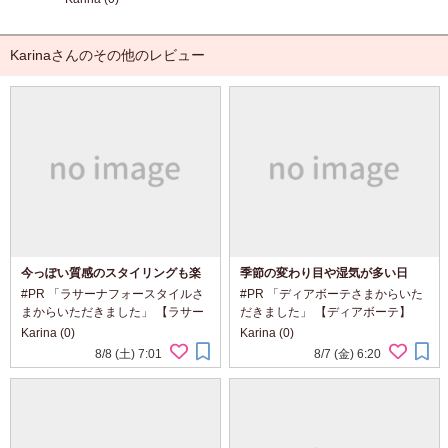
Karinaさんのその他のレビュー
今っぽい質感のスタイリングも楽
季節の変わり目や湿気が多い日
しめる2つのヘアオイル
に。
#PR 「ラサーナフォースタイルさ
#PR 「ディアボーテさまからいた
まからいただきました」 【ラサー
だきました」 【ディアボーテ】
ナ フォースタイル】 「グロスキュ
「オイルインシャンプー／コンデ
Karina (0)
Karina (0)
ア オイルスプレー」 「リンクリペ
ィショナー(リッチ＆リペア)」
8/8 (土) 7:01
8/7 (金) 6:20
アオイル ピュレ」
@dearbeautehimawari_kracie 髪
@lasana_official ダメージをケア
の広がりやパサつきが気になる日
しながら、...
に、 自然...