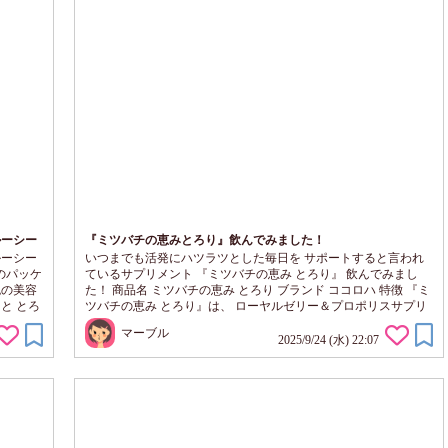
ルーシー
『ミツバチの恵みとろり』飲んでみました！
ルーシー
いつまでも活発にハツラツとした毎日を サポートすると言われ
のパッケ
ているサプリメント 『ミツバチの恵み とろり』 飲んでみまし
色の美容
た！ 商品名 ミツバチの恵み とろり ブランド ココロハ 特徴 『ミ
と とろ
ツバチの恵み とろり』は、 ローヤルゼリー＆プロポリスサプリ
 スーッ
メント デセン酸濃度６％以上のチベット高山で 無農薬栽培の菜
マーブル
が、 ベ
の花から採取したロイヤルゼリーを使用。 ブラジル産プロポリ
2025/9/24 (水) 22:07
 やさし
スも配合 天然由来のビタミンE・アスタキサンチン配合 ⬇️ ロ
す。
ーヤルゼリーの酸化を防ぎ、 身体の奥まで...