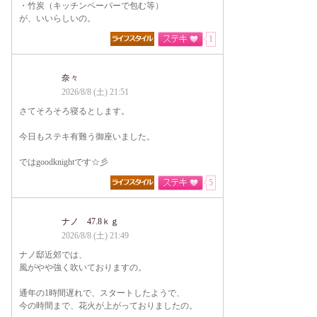
・竹炭（キッチンペーパーで包む等）
が、いいらしいの。
1
奈々
2026/8/8 (土) 21:51
さてそろそろ寝るとします。
今日もステキ有難う御座いました。
ではgoodknightです☆彡
5
ナノ 47.8ｋｇ
2026/8/8 (土) 21:49
ナノ邸近郊では、
風がやや強く吹いておりますの。
通年の1時間遅れで、スタートしたようで、
今の時間まで、花火が上がっておりましたの。