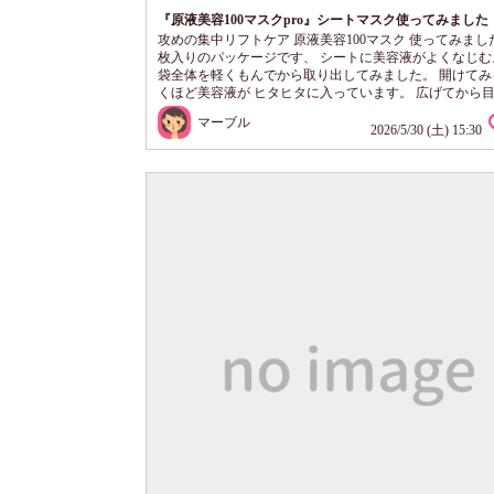
『原液美容100マスクpro』シートマスク使ってみました
攻めの集中リフトケア 原液美容100マスク 使ってみまし
枚入りのパッケージです、 シートに美容液がよくなじむ
袋全体を軽くもんでから取り出してみました。 開けてみ
くほど美容液が ヒタヒタに入っています。 広げてから
合わせて、 あご先まで密着させます。 フェイスライン
マーブル
れ目があり、 下から引き上げるように密着させてみます
2026/5/30 (土) 15:30
もいい感じです。 シートが適度の厚みがあるので、 肌
やすく、 垂れてきたりズレたりしないので 使い心地が
いです。 はが...