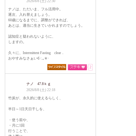
2026/8/8 (土) 22:30
ナノは、ただいま、フル活用中。
逐次、入れ替えましょう。
60歳になるまでに、調整ができれば、
あとは、適当に生きていかれますのでしょう。
認知症と疑われないように、
しますの。
久々に、Intermittent Fasting clear．
おやすみなさぁい☪:.｡✯･
2
ナノ 47.8ｋｇ
2026/8/8 (土) 22:18
竹炭が、永久的に使えるらしく、
半日～1日天日干しを、
・使う前や、
・月に1回
行うことで、