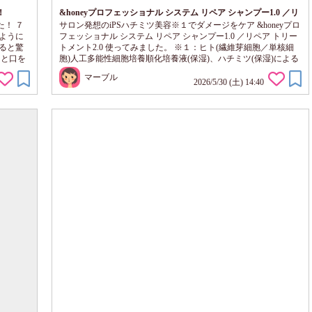
！
&honeyプロフェッショナル システム リペア シャンプー1.0 ／リ
ペア トリートメント2.0使ってみました
た！ ７
サロン発想のiPSハチミツ美容※１でダメージをケア &honeyプロ
ように
フェッショナル システム リペア シャンプー1.0 ／リペア トリー
ると驚
トメント2.0 使ってみました。 ※１：ヒト(繊維芽細胞／単核細
目と口を
胞)人工多能性細胞培養順化培養液(保湿)、ハチミツ(保湿)による
部分に切
髪の保湿ケアのこと 6ヶ月に1度の間隔で 縮毛矯正をしています
マーブル
。 とて
ので、 ダメージがとても気になっています。 サロンクオリティ
2026/5/30 (土) 14:40
に密着し
ーとの事で 使うのが楽しみです。 パッケージボトルが とてもス
とても良
タイリッシュです、 置いておくだけでお洒落な 雰囲気になりま
す。 ...