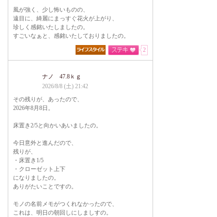
風が強く、少し怖いものの、
遠目に、綺麗にまっすぐ花火が上がり、
珍しく感銘いたしましたの。
すごいなぁと、感銘いたしておりましたの。
2
ナノ 47.8ｋｇ
2026/8/8 (土) 21:42
その残りが、あったので、
2026年8月8日。
床置き2/5と向かいあいましたの。
今日意外と進んだので、
残りが、
・床置き1/5
・クローゼット上下
になりましたの。
ありがたいことですの。
モノの名前メモがつくれなかったので、
これは、明日の朝回しにしましすの。