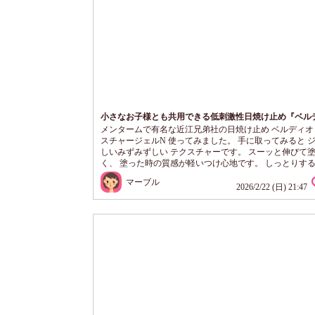
小さなお子様とも共用できる低刺激性日焼け止め『ベル
UVモイスチャージェルN』
メンタームで有名な近江兄弟社の日焼け止め ベルディオ 
スチャージェルN 使ってみました。 手に取ってみると 
しいみずみずしい テクスチャーです。 スーッと伸びて
く、 塗った時の質感が軽いつけ心地です。 しっとりす
タつきはありません。 ウォータープルーフなのに石けん
マーブル
せる点も嬉しいです。 無添加・低刺激性で小さなお子様
2026/2/22 (日) 21:47
用できるのも便利ですね。