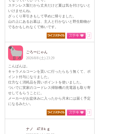
くなっていてびっくり。
ステンレス製だから丈夫だけど夏は気を付けないと
いけませんね。
ざっくり草引きもして早めに帰りました。
山の上にあるお墓は、主人と行かないと野生動物が
でるかもしれなくて怖いです。
2
ごろーにゃん
2026/8/8 (土) 23:29
こんばんは。
キャラメルコーンを貰いに行ったらもう無くて、ポ
イント付与になりました。
仕方なく消耗品を買いポイントを使いました。
ついでに実家のコードレス掃除機の充電器も取り寄
せしてもらうことに。
メーカーがお盆休みに入ったから月末には届く予定
になるみたい。
3
ナノ 47.8ｋｇ