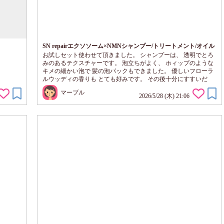
SN repairエクソソーム×NMNシャンプー/トリートメント/オイル
お試しセット使わせて頂きました。 シャンプーは、 透明でとろ
みのあるテクスチャーです。 泡立ちがよく、 ホィップのような
キメの細かい泡で 髪の泡パックもできました。 優しいフローラ
ルウッディの香りも とても好みです。 その後十分にすすいだ
後、 トリートメントを適量、 髪の中間から毛先に向かって なじ
マーブル
ませます。 濃厚なテクスチャーですが、 髪にスーッとなじみ塗
2026/5/28 (木) 21:06
布しやすいです。 こちらも良い香りです。 丁寧にすすぎます。
軋む事なくなめらかな感じです。 タオルドライした後に オイル
を適量、 髪...