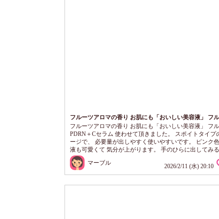
フルーツアロマの香り お肌にも「おいしい美容液」 フ
PDRN＋Cセラム
フルーツアロマの香り お肌にも「おいしい美容液」 フ
PDRN＋Cセラム 使わせて頂きました。 スポイトタイプ
ージで、 必要量が出しやすく使いやすいです。 ピンク
液も可愛くて 気分が上がります。 手のひらに出してみる
みのあるテクスチャーです。 肌にのせるとみずみずしく
マーブル
となじみます。 とろみがありしっとりする使い心地です
2026/2/11 (水) 20:10
タつきは残らないです。 軽い使用感で使いやすいです。
いフルーティーな 香りがほのかにして、 とても好みで