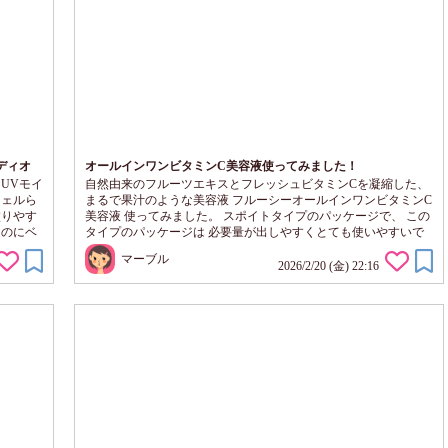
ディオ
オールインワンビタミンC美容液使ってみました！
UVモイ
自然由来のフルーツエキスとフレッシュビタミンCを凝縮した、
ジェルら
まるで果汁のような美容液 フルーシーオールインワンビタミンC
塗りやす
美容液 使ってみました。 スポイトタイプのパッケージで、 この
るのにベ
タイプのパッケージは 必要量が出しやすくとても使いやすいで
で落と
す。 手のひらに出してみると とろみのあるテクスチャーで、 お
マーブル
とも共
肌にのせると スーッとなじんでいきます。 なじんだ後は、しっ
2026/2/20 (金) 22:16
とりするのに ベタつきはありません。 朝の洗顔後も使いやすい
です。 柑橘系のフルーティーな香りも とても気に入っていま
す。