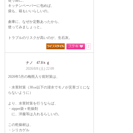
使う際に、
キッチンペーパーに包めば、
袋も、箱もいいらしいの。
倉庫に、なぜか定数あったから、
使ってみましょっと。
トラブルのリスクが高いのが、生石灰。
2
ナノ 47.8ｋｇ
2026/8/8 (土) 22:09
2026年5月の梅雨入り前対策は、
・水害対策（30㎝以下の浸水でモノが災害ゴミにな
らないように）
より、水害対策を行うならば、
・zipper袋＋乾燥剤
に、洋服等は入れるらしいの。
この乾燥材は、
・シリカゲル