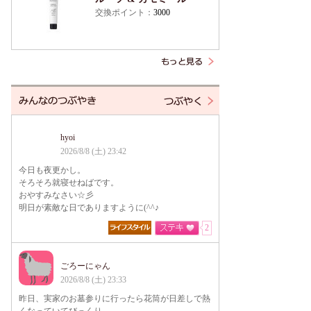
交換ポイント：
3000
hyoi
2026/8/8 (土) 23:42
今日も夜更かし。
そろそろ就寝せねばです。
おやすみなさい☆彡
明日が素敵な日でありますように(^^♪
2
ごろーにゃん
2026/8/8 (土) 23:33
昨日、実家のお墓参りに行ったら花筒が日差しで熱