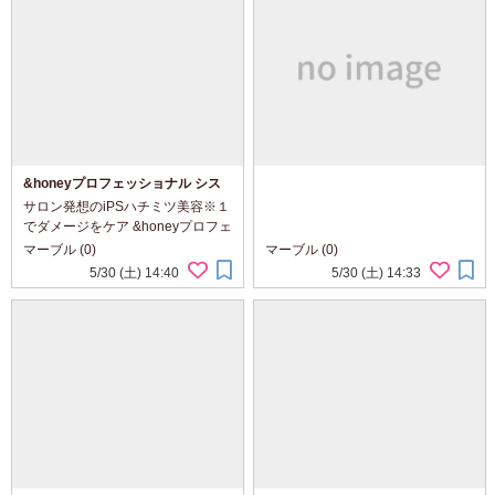
&honeyプロフェッショナル シス
テム リペア シャンプー1.0 ／リペ
サロン発想のiPSハチミツ美容※１
ア トリートメント2.0使ってみまし
でダメージをケア &honeyプロフェ
た
ッショナル システム リペア シャン
マーブル (0)
マーブル (0)
プー1.0 ／リペア トリートメント
5/30 (土) 14:40
5/30 (土) 14:33
2.0 使ってみました。 ※１：ヒト
(繊維芽細胞／単核細胞)人工多能...