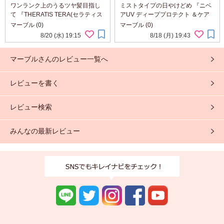
て
アUV ディーププロテクト＆ケア
ワンランク上のうるツヤ髪目指し
ミストタイプの日やけどめ 『ニベ
ミルクミスト』
て 『THERATIS TERA(セラティス
アUV ディーププロテクト ＆ケア
テラ)Premium EX Night シャンプ
ミルクミスト』 使わせて頂きまし
マーブル (0)
マーブル (0)
ー／ヘアトリートメント』 使わせ
た。 よく振ってからシューっと ス
8/20 (水) 19:15
8/18 (月) 19:43
て頂きました。 とてもスタイリッ
プレーします。 お顔の時は一度手
シュなボトルで 置いておくだけで
に取ってからつけます。 メイクの
マーブルさんのレビュー一覧へ
素敵なバス...
上...
レビューを書く
レビュー検索
みんなの最新レビュー