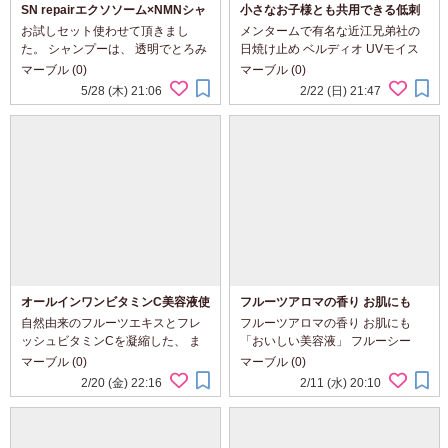
SN repairエクソソーム×NMNシャ
小さなお子様とも共用できる低刺
ンプー/トリートメント/オイル
激性日焼け止め『ベルディオUVモ
お試しセット使わせて頂きまし
メンタームで有名な近江兄弟社の
イスチャージェルN』
た。 シャンプーは、 透明でとろみ
日焼け止め ベルディオ UVモイス
のあるテクスチャーです。 泡立ち
チャージェルN 使ってみました。
マーブル (0)
マーブル (0)
がよく、 ホィップのようなキメの
手に取ってみると ジェルらしいみ
5/28 (木) 21:06
2/22 (日) 21:47
細かい泡で 髪の泡パックもできま
ずみずしい テクスチャーです。 ス
した。 優しいフローラルウッディ
ーッと伸びて塗りやすく、 塗った
の香りも...
時の質...
オールインワンビタミンC美容液使
フルーツアロマの香り お肌にも
ってみました！
「おいしい美容液」 フルーシー
自然由来のフルーツエキスとフレ
フルーツアロマの香り お肌にも
PDRN＋Cセラム
ッシュビタミンCを凝縮した、 ま
「おいしい美容液」 フルーシー
るで果汁のような美容液 フルーシ
PDRN＋Cセラム 使わせて頂きま
マーブル (0)
マーブル (0)
ーオールインワンビタミンC美容液
した。 スポイトタイプのパッケー
2/20 (金) 22:16
2/11 (水) 20:10
使ってみました。 スポイトタイプ
ジで、 必要量が出しやすく使いや
のパッケージで、 このタイプのパ
すいです。 ピンク色の美容液も可
ッケージ...
愛くて 気分...