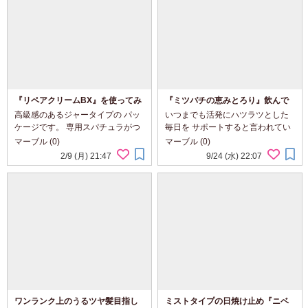
『リペアクリームBX』を使ってみ
『ミツバチの恵みとろり』飲んで
ました。
みました！
高級感のあるジャータイプの パッ
いつまでも活発にハツラツとした
ケージです。 専用スパチュラがつ
毎日を サポートすると言われてい
いていますので、最後まで衛生的
るサプリメント 『ミツバチの恵み
マーブル (0)
マーブル (0)
に使用できます。 手の甲に出して
とろり』 飲んでみました！ 商品名
2/9 (月) 21:47
9/24 (水) 22:07
みると、 濃厚でこっくりとしたテ
ミツバチの恵み とろり ブランド コ
クスチャーです。 お肌にのせてみ
コロハ 特徴 『ミツバチの...
ると 伸び...
ワンランク上のうるツヤ髪目指し
ミストタイプの日焼け止め『ニベ