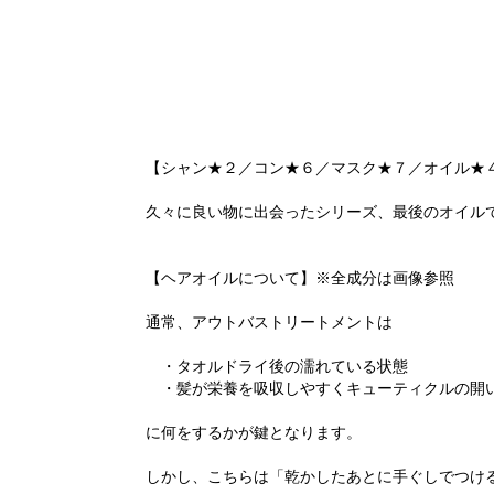
【シャン★２／コン★６／マスク★７／オイル★
久々に良い物に出会ったシリーズ、最後のオイル
【ヘアオイルについて】※全成分は画像参照
通常、アウトバストリートメントは
・タオルドライ後の濡れている状態
・髪が栄養を吸収しやすくキューティクルの開
に何をするかが鍵となります。
しかし、こちらは「乾かしたあとに手ぐしでつけ