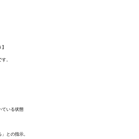
４】
です。
いている状態
る」との指示。