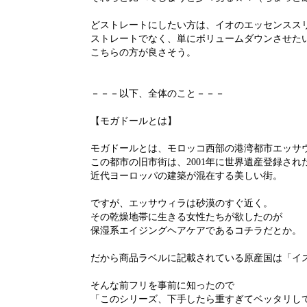
どストレートにしたい方は、イオのエッセンスス
ストレートでなく、単にボリュームダウンさせた
こちらの方が良さそう。
－－－以下、全体のこと－－－
【モガドールとは】
モガドールとは、モロッコ西部の港湾都市エッサ
この都市の旧市街は、2001年に世界遺産登録され
近代ヨーロッパの建築が混在する美しい街。
ですが、エッサウィラは砂漠のすぐ近く。
その乾燥地帯に生きる女性たちが欲したのが
保湿系エイジングヘアケアであるコチラだとか。
だから商品ラベルに記載されている原産国は「イ
そんな前フリを事前に知ったので
「このシリーズ、下手したら重すぎてベッタリ