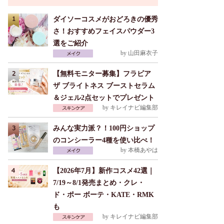
ダイソーコスメがおどろきの優秀
さ！おすすめフェイスパウダー3
選をご紹介
by
山田麻衣子
【無料モニター募集】フラビア
ザ ブライトネス ブーストセラム
＆ジェル2点セットでプレゼント
by
キレイナビ編集部
みんな実力派？！100円ショップ
のコンシーラー4種を使い比べ！
by
本橋あやは
【2026年7月】新作コスメ42選｜
7/19～8/1発売まとめ・クレ・
ド・ポー ボーテ・KATE・RMK
も
by
キレイナビ編集部