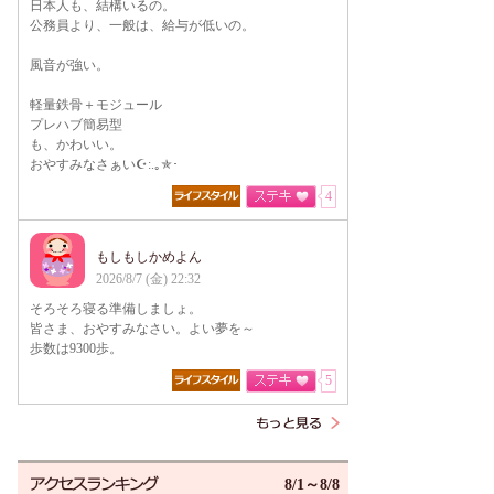
日本人も、結構いるの。
公務員より、一般は、給与が低いの。
風音が強い。
軽量鉄骨＋モジュール
プレハブ簡易型
も、かわいい。
おやすみなさぁい☪:.｡✯･
4
もしもしかめよん
2026/8/7 (金) 22:32
そろそろ寝る準備しましょ。
皆さま、おやすみなさい。よい夢を～
歩数は9300歩。
5
8/1～8/8