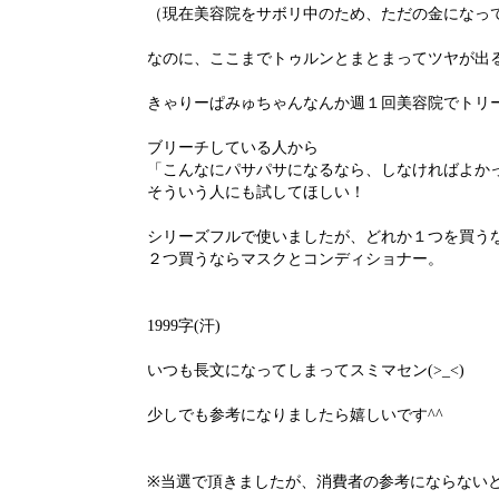
（現在美容院をサボリ中のため、ただの金になっ
なのに、ここまでトゥルンとまとまってツヤが出
きゃりーぱみゅちゃんなんか週１回美容院でトリ
ブリーチしている人から
「こんなにパサパサになるなら、しなければよかっ
そういう人にも試してほしい！
シリーズフルで使いましたが、どれか１つを買う
２つ買うならマスクとコンディショナー。
1999字(汗)
いつも長文になってしまってスミマセン(>_<)
少しでも参考になりましたら嬉しいです^^
※当選で頂きましたが、消費者の参考にならない