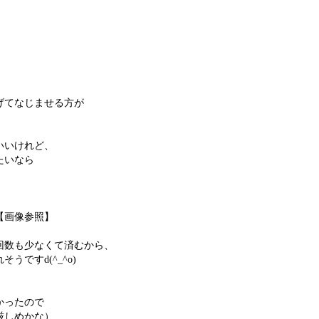
げてなじませる方が
いいけれど、
たいなら
【画像参照】
回数も少なくて済むから、
ですd(^_^o)
かったので
厳しめかな）