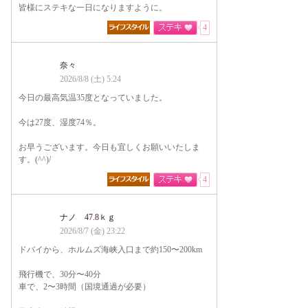
皆様にステキな一日になりますように。
4
奈々
2026/8/8 (土) 5:24
今日の最高気温35度となっていました。
今は27度、湿度74％。
お早うございます。今日も宜しくお願いいたしま
す。(^^)/
4
ナノ 47.8ｋｇ
2026/8/7 (金) 23:22
ドバイから、ホルムズ海峡入口まで約150〜200km
飛行機で、30分〜40分
車で、2〜3時間（国境通過が必要）