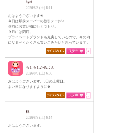
hyoi
2026/8/8 (土) 8:11
おはようございます☀
今日は駅前スーパーの割引デー(^^♪
昼前にお買い物に行くつもり。
９月には閉店。
プライベートブランドも充実しているので、今の内
になるべくたくさん買いこみたいと思っています。
4
もしもしかめよん
2026/8/8 (土) 6:38
おはようございます。8日の土曜日。
よい日になりますように🍀
5
桃
2026/8/8 (土) 6:14
おはようございます。