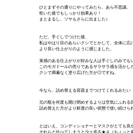
ひとまずその通りにやってみたら、あら不思議、
乾いた後でもしっかり効果あり！
まとまるし、ツヤもさらに出ました♪
ただ、手ぐしでつけた後、
私はやはり目のあらいクシでとかして、全体に広
より良い仕上がりのように感じました。
束感のある仕上がりが好みな人は手ぐしのみでも
このモガドールの売りであるサラサラ感を活かし
クシで満遍なく塗り広げた方が◎ですね。
今なら、詰め替える容器までつけてくれるみたい
元の瓶を何度も開け閉めするよりは空気にふれる
詰め替えた方がより鮮度の良い状態で使い続けられそう
とはいえ、コンディショナーとマスクがとても良
それらと比べてしまうと少々劣る★４（ちょっと