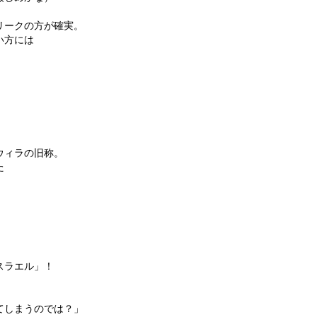
リークの方が確実。
い方には
ウィラの旧称。
た
スラエル」！
してしまうのでは？」