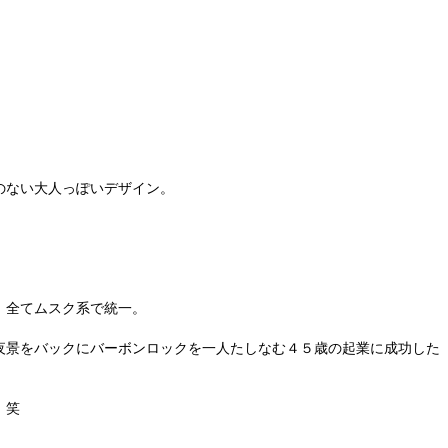
。
のない大人っぽいデザイン。
、全てムスク系で統一。
夜景をバックにバーボンロックを一人たしなむ４５歳の起業に成功した
。笑
。