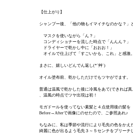
【仕上がり】
シャンプー後、「他の物もイマイチなのかな？」
マスクを使いながら「ん？」
コンディショナーを流した時点で「んんん？」
ドライヤーで乾かし中に「おおお！」
オイルで仕上げて「すごいかも、これ」と感激
まさに、嬉しいどんでん返し(*´艸`)
オイル塗布前、乾かしただけでもツヤがでます。
普通は温風で乾かした後に冷風をあて(できれば真
、温風の時点でツヤ出現は初！
モガドールを使ってない素髪と４点使用後の髪を
Before→Afterで画像にのせたので、ご参照あれ♪
ちなみに、私は季節や流行により毛先の色をかえ
綺麗に色が出るよう毛先３～５センチをブリーチ