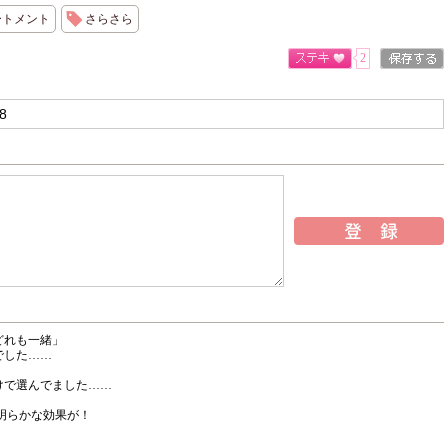
ートメント
さらさら
2
どれも一緒」
でした……
けで選んでました……
ら明らかな効果が！