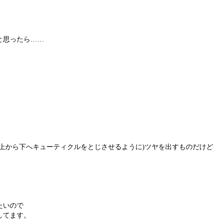
と思ったら……
。
上から下へキューティクルをとじさせるように)ツヤを出すものだけど
たいので
してます。