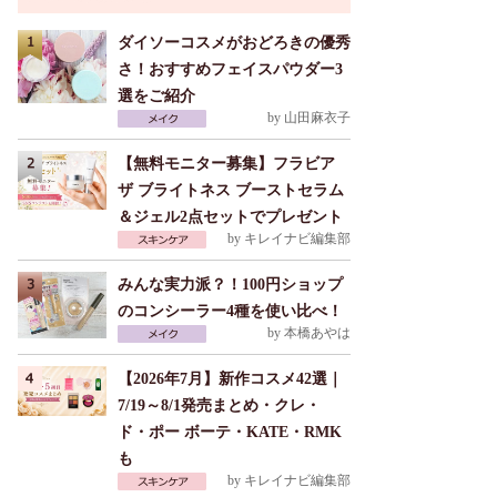
ダイソーコスメがおどろきの優秀
さ！おすすめフェイスパウダー3
選をご紹介
by
山田麻衣子
【無料モニター募集】フラビア
ザ ブライトネス ブーストセラム
＆ジェル2点セットでプレゼント
by
キレイナビ編集部
みんな実力派？！100円ショップ
のコンシーラー4種を使い比べ！
by
本橋あやは
【2026年7月】新作コスメ42選｜
7/19～8/1発売まとめ・クレ・
ド・ポー ボーテ・KATE・RMK
も
by
キレイナビ編集部