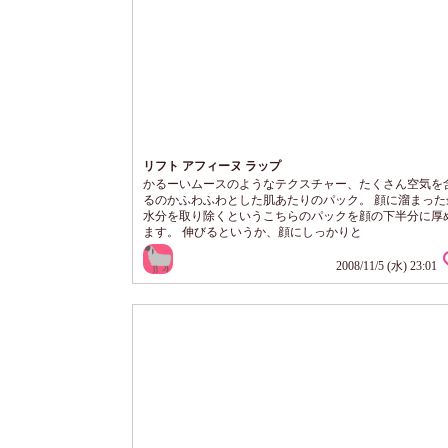
リフト アフィーヌ ラップ
かるーいムースのようなテクスチャー、たくさん空気を
るのかふわふわとした肌あたりのパック。 顔に溜まった
水分を取り除くというこちらのパックを顔の下半分に厚
ます。 伸びるというか、顔にしっかりと
2008/11/5 (水) 23:01