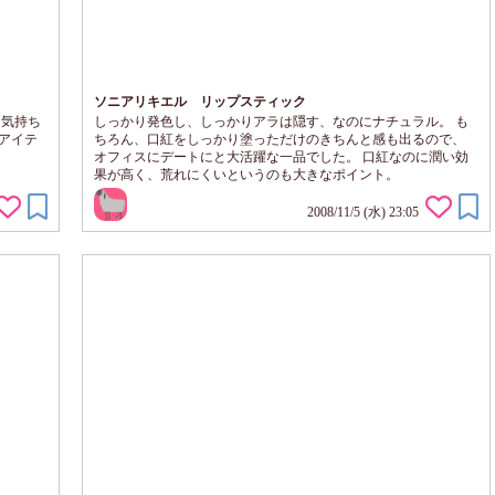
ソニアリキエル リップスティック
も気持ち
しっかり発色し、しっかりアラは隠す、なのにナチュラル。 も
アイテ
ちろん、口紅をしっかり塗っただけのきちんと感も出るので、
オフィスにデートにと大活躍な一品でした。 口紅なのに潤い効
果が高く、荒れにくいというのも大きなポイント。
2008/11/5 (水) 23:05