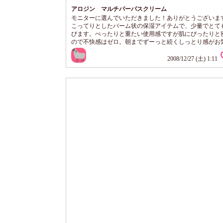
アロジン マルチパーパスクリーム
モニターに選んでいただきました！ありがとうございま
こってりとしたバーム状の保湿アイテムで、少量でとて
びます。ぺったりと重たい使用感ですが肌にぴったりと
ので不快感はゼロ。朝までずーっと続くしっとり感がお
です。 全顔にも使用できるのですが、リップクリーム代
用してもOK！！いただいたのは小さなサイズだったの
2008/12/27 (土) 1:11
に忍ばせて乾燥が気になる部分にちょこちょこと使用し
す。無くなったらぜひ現品を購入したい。そういう頼れ
ムでした！