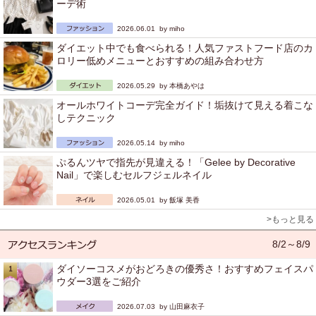
ーデ術
2026.06.01 by
miho
ダイエット中でも食べられる！人気ファストフード店のカ
ロリー低めメニューとおすすめの組み合わせ方
2026.05.29 by
本橋あやは
オールホワイトコーデ完全ガイド！垢抜けて見える着こな
しテクニック
2026.05.14 by
miho
ぷるんツヤで指先が見違える！「Gelee by Decorative
Nail」で楽しむセルフジェルネイル
2026.05.01 by
飯塚 美香
>もっと見る
8/2～8/9
ダイソーコスメがおどろきの優秀さ！おすすめフェイスパ
ウダー3選をご紹介
2026.07.03 by
山田麻衣子