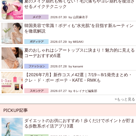
夏のメイク崩れも怖くない！毛穴落ちやヨレ崩れを復活さ
せるメイクテクニック
2026.07.30 by
山田麻衣子
韓国美容で常識！ボディも“水光肌”を目指す新ルーティン
を徹底解説
2026.07.29 by
MISAKI
夏のおしゃれはシアートップスに決まり！魅力的に見える
コーデおすすめ5選
2026.07.28 by
kanami
【2026年7月】新作コスメ42選｜7/19～8/1発売まとめ・
クレ・ド・ポー ボーテ・KATE・RMKも
2026.07.27 by
キレイナビ編集部
>もっと見る
ダイエットのお供におすすめ！歩くだけでポイントが貯ま
る歩数系ポイ活アプリ3選