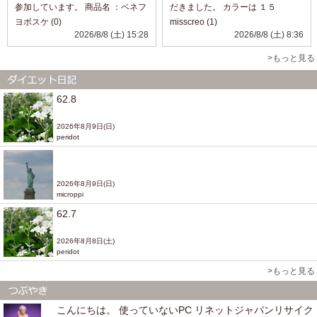
参加しています。 商品名 ：ベネフ
だきました。 カラーは １５
ィーク セラム 透明ジェルと赤い粒
C １７
ヨボスケ (0)
misscreo (1)
から成っているセラム。 キレイな
N ２１N です。
2026/8/8 (土) 15:28
2026/8/8 (土) 8:36
色味です。 のびがよく、なめらか
２０色もあるので色選びが大変そ
になじませることができました。
うですが ぴったり合う色を選べた
>もっと見る
...
ら 毎日のメイ...
62.8
2026年8月9日(日)
peridot
2026年8月9日(日)
microppi
62.7
2026年8月8日(土)
peridot
>もっと見る
こんにちは。 使っていないPC リネットジャパンリサイク