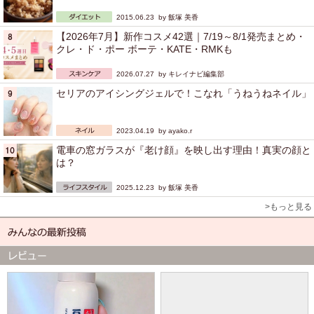
2015.06.23 by
飯塚 美香
【2026年7月】新作コスメ42選｜7/19～8/1発売まとめ・
クレ・ド・ポー ボーテ・KATE・RMKも
2026.07.27 by
キレイナビ編集部
セリアのアイシングジェルで！こなれ「うねうねネイル」
2023.04.19 by
ayako.r
電車の窓ガラスが『老け顔』を映し出す理由！真実の顔と
は？
2025.12.23 by
飯塚 美香
>もっと見る