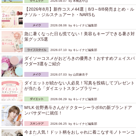
2026.08.07 by
本橋あやは
【2026年8月】新作コスメ44選｜8/3～8/8発売まとめ・ル
ナソル・ジルスチュアート・NARSも
2026.08.06 by
キレイナビ編集部
急に暑くなった日も慌てない！美容もキープできる暑さ対
策グッズ5選
2026.07.10 by
キレイナビ編集部
ダイソーコスメがおどろきの優秀さ！おすすめフェイスパ
ウダー3選をご紹介
2026.07.03 by
山田麻衣子
ダイエットが続かない人必見！写真を投稿してプレゼント
が当たる「ダイエットスタンプラリー」
2026.06.29 by
キレイナビ編集部
M!LK 佐野勇斗さんがドクターシーラボ®の新ブランドア
ンバサダーに就任！
2026.06.25 by
キレイナビ編集部
今また人気！ドット柄をおしゃれに着こなすモノトーンコ