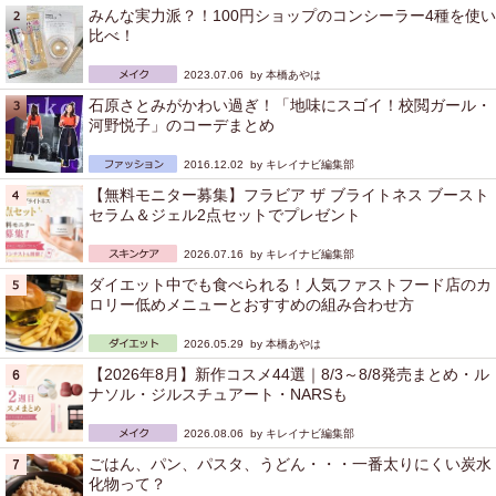
みんな実力派？！100円ショップのコンシーラー4種を使い
比べ！
2023.07.06 by
本橋あやは
石原さとみがかわい過ぎ！「地味にスゴイ！校閲ガール・
河野悦子」のコーデまとめ
2016.12.02 by
キレイナビ編集部
【無料モニター募集】フラビア ザ ブライトネス ブースト
セラム＆ジェル2点セットでプレゼント
2026.07.16 by
キレイナビ編集部
ダイエット中でも食べられる！人気ファストフード店のカ
ロリー低めメニューとおすすめの組み合わせ方
2026.05.29 by
本橋あやは
【2026年8月】新作コスメ44選｜8/3～8/8発売まとめ・ル
ナソル・ジルスチュアート・NARSも
2026.08.06 by
キレイナビ編集部
ごはん、パン、パスタ、うどん・・・一番太りにくい炭水
化物って？