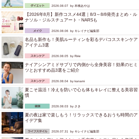
2026.08.07 by
本橋あやは
【2026年8月】新作コスメ44選｜8/3～8/8発売まとめ・ル
ナソル・ジルスチュアート・NARSも
2026.08.06 by
キレイナビ編集部
名品も新作も！美肌ルーティンを彩るデパコススキンケア
アイテム3選
2026.08.05 by
Ririe
ナイアシンアミドサプリで内側から全身美容！効果のヒミ
ツとおすすめ品3選をご紹介
2026.08.04 by
kanami
夏こそ温活！冷えを防いで心も体もキレイに整える美容習
慣
2026.08.03 by
さき
夏の夜は家で楽しもう！リラックスできるおうち時間のア
イデア集
2026.07.31 by
キレイナビ編集部