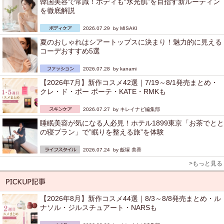
韓国美容で常識！ボディも“水光肌”を目指す新ルーティン
を徹底解説
2026.07.29 by
MISAKI
夏のおしゃれはシアートップスに決まり！魅力的に見える
コーデおすすめ5選
2026.07.28 by
kanami
【2026年7月】新作コスメ42選｜7/19～8/1発売まとめ・
クレ・ド・ポー ボーテ・KATE・RMKも
2026.07.27 by
キレイナビ編集部
睡眠美容が気になる人必見！ホテル1899東京「お茶でとと
の寝プラン」で”眠りを整える旅”を体験
2026.07.24 by
飯塚 美香
>もっと見る
【2026年8月】新作コスメ44選｜8/3～8/8発売まとめ・ル
ナソル・ジルスチュアート・NARSも