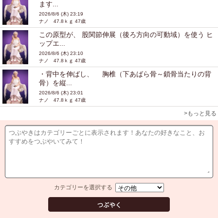
ます...
2026/8/6 (木) 23:19
ナノ 47.8ｋｇ 47歳
この原型が、 股関節伸展（後ろ方向の可動域）を使う ヒ
ップエ...
2026/8/6 (木) 23:10
ナノ 47.8ｋｇ 47歳
・背中を伸ばし、 胸椎（下あばら骨～鎖骨当たりの背
骨）を縦...
2026/8/6 (木) 23:01
ナノ 47.8ｋｇ 47歳
>もっと見る
カテゴリーを選択する