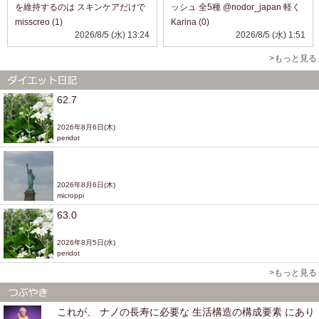
を維持するのは スキンケアだけで
ッシュ 全5種 @nodor_japan 軽く
は 老化の症状に太刀打ちできない
て、持ち運びに便利な固形マウス
misscreo (1)
Karina (0)
ので このようなサプリメントは あ
ウォッシュ。 外出先でも手軽に使
2026/8/5 (水) 13:24
2026/8/5 (水) 1:51
りがたいですね。 インナーケアも
える、 新感覚のオーラルケアアイ
一緒にやってみたい方など に...
テムです。 K-POPアイドルもお
>もっと見る
す...
62.7
2026年8月6日(木)
peridot
2026年8月6日(木)
microppi
63.0
2026年8月5日(水)
peridot
>もっと見る
これが、 ナノの長寿に必要な 生活構造の構成要素 にあり