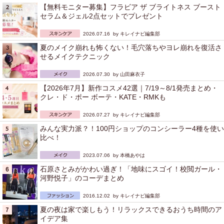
【無料モニター募集】フラビア ザ ブライトネス ブースト
セラム＆ジェル2点セットでプレゼント
2026.07.16 by
キレイナビ編集部
夏のメイク崩れも怖くない！毛穴落ちやヨレ崩れを復活さ
せるメイクテクニック
2026.07.30 by
山田麻衣子
【2026年7月】新作コスメ42選｜7/19～8/1発売まとめ・
クレ・ド・ポー ボーテ・KATE・RMKも
2026.07.27 by
キレイナビ編集部
みんな実力派？！100円ショップのコンシーラー4種を使い
比べ！
2023.07.06 by
本橋あやは
石原さとみがかわい過ぎ！「地味にスゴイ！校閲ガール・
河野悦子」のコーデまとめ
2016.12.02 by
キレイナビ編集部
夏の夜は家で楽しもう！リラックスできるおうち時間のア
イデア集