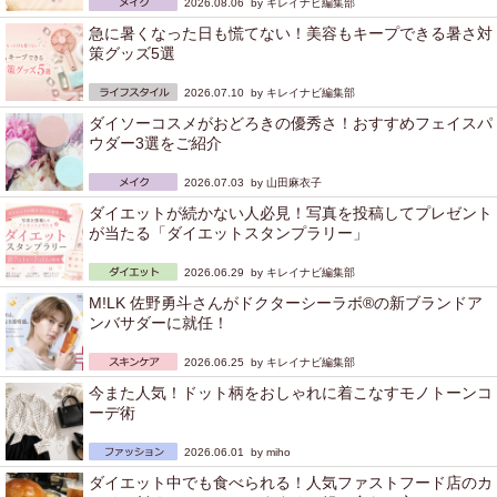
2026.08.06 by
キレイナビ編集部
急に暑くなった日も慌てない！美容もキープできる暑さ対
策グッズ5選
2026.07.10 by
キレイナビ編集部
ダイソーコスメがおどろきの優秀さ！おすすめフェイスパ
ウダー3選をご紹介
2026.07.03 by
山田麻衣子
ダイエットが続かない人必見！写真を投稿してプレゼント
が当たる「ダイエットスタンプラリー」
2026.06.29 by
キレイナビ編集部
M!LK 佐野勇斗さんがドクターシーラボ®の新ブランドア
ンバサダーに就任！
2026.06.25 by
キレイナビ編集部
今また人気！ドット柄をおしゃれに着こなすモノトーンコ
ーデ術
2026.06.01 by
miho
ダイエット中でも食べられる！人気ファストフード店のカ