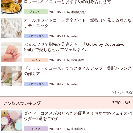
ロリー低めメニューとおすすめの組み合わせ方
2026.05.29 by
本橋あやは
オールホワイトコーデ完全ガイド！垢抜けて見える着こな
しテクニック
2026.05.14 by
miho
ぷるんツヤで指先が見違える！「Gelee by Decorative
Nail」で楽しむセルフジェルネイル
2026.05.01 by
飯塚 美香
『フラットシューズ』でもスタイルアップ！美脚バランス
の作り方
2026.04.28 by
miho
>もっと見る
7/30～8/6
ダイソーコスメがおどろきの優秀さ！おすすめフェイスパ
ウダー3選をご紹介
2026.07.03 by
山田麻衣子