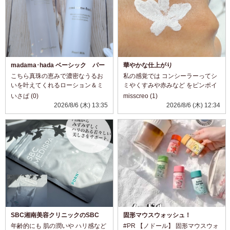
madama･hada ベーシック パー
華やかな仕上がり
ルローション＆ミルク☆
こちら真珠の恵みで濃密なうるお
私の感覚では コンシーラーってシ
いを叶えてくれるローション＆ミ
ミやくすみや赤みなど をピンポイ
ルク。 ローションは透明で糸をひ
ントで塗ってカバーする 事以外使
いさぱ (0)
misscreo (1)
くほどトロミのあるテクスチャ。
ってこなかったのですが コチラは
2026/8/6 (木) 13:35
2026/8/6 (木) 12:34
こっくり濃厚でありながら、暑い
カバーというか メイクにプラス感
日でも使いやすいスッキリ感！ 肌
覚で使えるのもいいですね。 お
へのなじみがよ...
色...
SBC湘南美容クリニックのSBC
固形マウスウォッシュ！
MEDISPA PDRN
年齢的にも 肌の潤いや ハリ感など
#PR 【ノドール】 固形マウスウォ