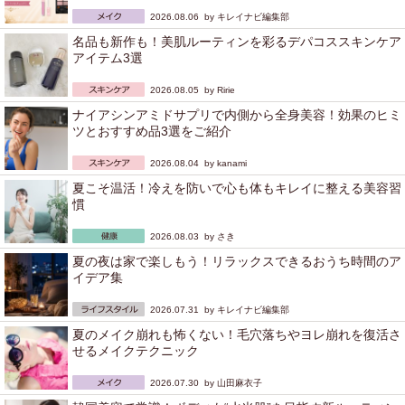
2026.08.06 by
キレイナビ編集部
名品も新作も！美肌ルーティンを彩るデパコススキンケア
アイテム3選
2026.08.05 by
Ririe
ナイアシンアミドサプリで内側から全身美容！効果のヒミ
ツとおすすめ品3選をご紹介
2026.08.04 by
kanami
夏こそ温活！冷えを防いで心も体もキレイに整える美容習
慣
2026.08.03 by
さき
夏の夜は家で楽しもう！リラックスできるおうち時間のア
イデア集
2026.07.31 by
キレイナビ編集部
夏のメイク崩れも怖くない！毛穴落ちやヨレ崩れを復活さ
せるメイクテクニック
2026.07.30 by
山田麻衣子