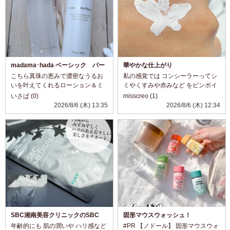
madama･hada ベーシック パー
華やかな仕上がり
ルローション＆ミルク☆
こちら真珠の恵みで濃密なうるお
私の感覚では コンシーラーってシ
いを叶えてくれるローション＆ミ
ミやくすみや赤みなど をピンポイ
ルク。 ローションは透明で糸をひ
ントで塗ってカバーする 事以外使
いさぱ (0)
misscreo (1)
くほどトロミのあるテクスチャ。
ってこなかったのですが コチラは
2026/8/6 (木) 13:35
2026/8/6 (木) 12:34
こっくり濃厚でありながら、暑い
カバーというか メイクにプラス感
日でも使いやすいスッキリ感！ 肌
覚で使えるのもいいですね。 お
へのなじみがよ...
色...
SBC湘南美容クリニックのSBC
固形マウスウォッシュ！
MEDISPA PDRN
年齢的にも 肌の潤いや ハリ感など
#PR 【ノドール】 固形マウスウォ