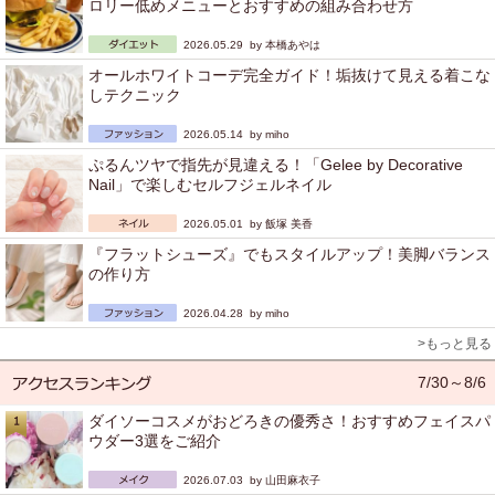
ロリー低めメニューとおすすめの組み合わせ方
2026.05.29 by
本橋あやは
オールホワイトコーデ完全ガイド！垢抜けて見える着こな
しテクニック
2026.05.14 by
miho
ぷるんツヤで指先が見違える！「Gelee by Decorative
Nail」で楽しむセルフジェルネイル
2026.05.01 by
飯塚 美香
『フラットシューズ』でもスタイルアップ！美脚バランス
の作り方
2026.04.28 by
miho
>もっと見る
7/30～8/6
ダイソーコスメがおどろきの優秀さ！おすすめフェイスパ
ウダー3選をご紹介
2026.07.03 by
山田麻衣子