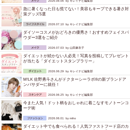
2026.08.06 by
キレイナビ編集部
急に暑くなった日も慌てない！美容もキープできる暑さ対
策グッズ5選
2026.07.10 by
キレイナビ編集部
ダイソーコスメがおどろきの優秀さ！おすすめフェイスパ
ウダー3選をご紹介
2026.07.03 by
山田麻衣子
ダイエットが続かない人必見！写真を投稿してプレゼント
が当たる「ダイエットスタンプラリー」
2026.06.29 by
キレイナビ編集部
M!LK 佐野勇斗さんがドクターシーラボ®の新ブランドア
ンバサダーに就任！
2026.06.25 by
キレイナビ編集部
今また人気！ドット柄をおしゃれに着こなすモノトーンコ
ーデ術
2026.06.01 by
miho
ダイエット中でも食べられる！人気ファストフード店のカ