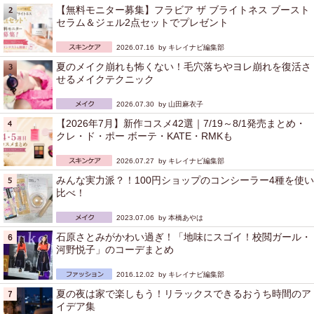
【無料モニター募集】フラビア ザ ブライトネス ブースト
セラム＆ジェル2点セットでプレゼント
2026.07.16 by
キレイナビ編集部
夏のメイク崩れも怖くない！毛穴落ちやヨレ崩れを復活さ
せるメイクテクニック
2026.07.30 by
山田麻衣子
【2026年7月】新作コスメ42選｜7/19～8/1発売まとめ・
クレ・ド・ポー ボーテ・KATE・RMKも
2026.07.27 by
キレイナビ編集部
みんな実力派？！100円ショップのコンシーラー4種を使い
比べ！
2023.07.06 by
本橋あやは
石原さとみがかわい過ぎ！「地味にスゴイ！校閲ガール・
河野悦子」のコーデまとめ
2016.12.02 by
キレイナビ編集部
夏の夜は家で楽しもう！リラックスできるおうち時間のア
イデア集