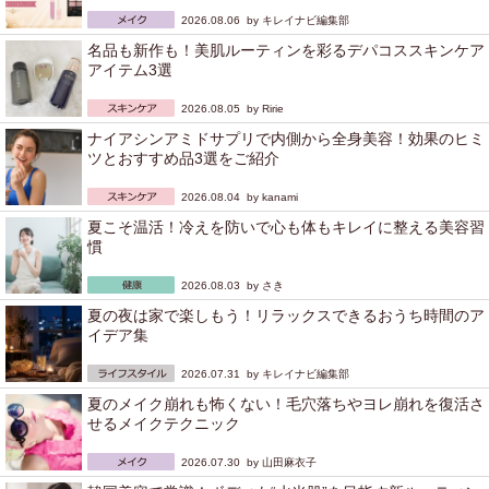
2026.08.06 by
キレイナビ編集部
名品も新作も！美肌ルーティンを彩るデパコススキンケア
アイテム3選
2026.08.05 by
Ririe
ナイアシンアミドサプリで内側から全身美容！効果のヒミ
ツとおすすめ品3選をご紹介
2026.08.04 by
kanami
夏こそ温活！冷えを防いで心も体もキレイに整える美容習
慣
2026.08.03 by
さき
夏の夜は家で楽しもう！リラックスできるおうち時間のア
イデア集
2026.07.31 by
キレイナビ編集部
夏のメイク崩れも怖くない！毛穴落ちやヨレ崩れを復活さ
せるメイクテクニック
2026.07.30 by
山田麻衣子