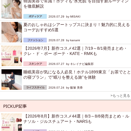
韓国美容で常識！ボディも“水光肌”を目指す新ルーティン
を徹底解説
2026.07.29 by
MISAKI
夏のおしゃれはシアートップスに決まり！魅力的に見える
コーデおすすめ5選
2026.07.28 by
kanami
【2026年7月】新作コスメ42選｜7/19～8/1発売まとめ・
クレ・ド・ポー ボーテ・KATE・RMKも
2026.07.27 by
キレイナビ編集部
睡眠美容が気になる人必見！ホテル1899東京「お茶でとと
の寝プラン」で”眠りを整える旅”を体験
2026.07.24 by
飯塚 美香
>もっと見る
【2026年8月】新作コスメ44選｜8/3～8/8発売まとめ・ル
ナソル・ジルスチュアート・NARSも