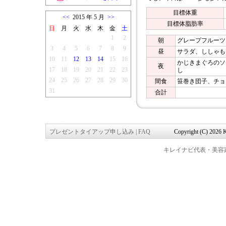
目標体重
<<
2015 年 5 月
>>
目標体脂肪率
日
月
火
水
木
金
土
1
2
朝
グレープフルーツ
3
4
5
6
7
8
9
昼
サラダ、ししゃも
10
11
12
13
14
15
16
かじきまぐろのソ
夜
17
18
19
20
21
22
23
し
24
25
26
27
28
29
30
間食
笹巻き団子、チョ
31
合計
プレゼントタイアップ申し込み
|
FAQ
Copyright (C) 2026 K
キレイナビ代表・美容