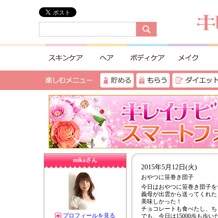
mikaさん
2015年5月12日(火)
おやつに笹巻き団子
今日はおやつに笹巻き団子を
義母が出雲から送ってくれた
美味しかった！
チョコレートも食べたし、ち
プロフィールを見る
でも、今日は15000歩も歩