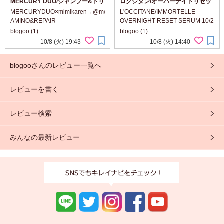
MERCURY DUO/シャンプー&トリ
ロクシタン/オーバーナイトリセッ
ートメント
トセラム
MERCURYDUO×mimikaren→@mercuryduomimikaren
L'OCCITANE/IMMORTELLE
L'OCCITANE/IMMORTELLE
AMINO&REPAIR
OVERNIGHT RESET SERUM 10/2
OVERNIGHT RESET SERUM 10/2
SHAMPOO&TREATMENT Sensual
にロクシタンのイモーテルオーバ
blogoo (1)
blogoo (1)
にロクシタンのイモーテルオーバ
Feminine Fragrance 洋服で人気の
ーナイトリセットセラムがリニュ
10/8 (火) 19:43
10/8 (火) 14:40
ーナイトリセットセラムがリニュ
マーキュリーデュオさんのシャン
ーアル発売 イモーテルの良い香り
ー
プー·トリートメントです🧴 センシ
はそのままに睡眠ホルモン#メラト
blogooさんのレビュー一覧へ
ャルフェ...
ニン と同様の作用をも...
レビューを書く
レビュー検索
みんなの最新レビュー