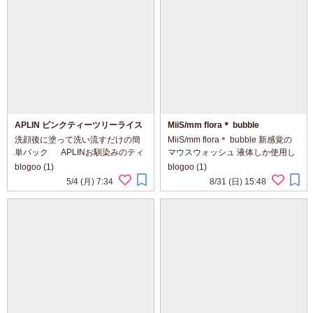
APLIN ピンクティーツリーライス
MiiS/mm flora＊ bubble
シカウォッシュオフパック
洗顔後に塗って洗い流すだけの簡
MiiS/mm flora＊ bubble 新感覚の
単パック APLINお馴染みのティ
マウスウォッシュ 液体しか使用し
ーツリーやシカに加えてコメヌカ
た事なかったのですが、こちらは
blogoo (1)
blogoo (1)
成分が入っていてしっとりしま
個包装のパウダーを口に入れて1?2
5/4 (月) 7:34
8/31 (日) 15:48
す。 私はAPLINの甘い香りが好き
分放置した後、吐き出すか飲み込
なので、お風呂でパックするとこ
んでしまっても大丈夫な便利な商
の香りに包まれ嬉...
品でした。 ...