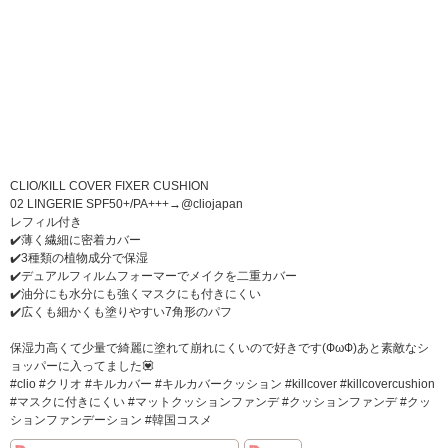
CLIO/KILL COVER FIXER CUSHION
02 LINGERIE SPF50+/PA+++→@cliojapan
レフィル付き
✔️薄く繊細に密着カバー
✔️3種類の植物成分で保湿
✔️デュアルフィルムフォーマーでメイクを二重カバー
✔️油分にも水分にも強くマスクにも付きにくい
✔️広くも細かくも塗りやすい7角形のパフ
保湿力高くて少量で綺麗に塗れて崩れにくいので好きです(ФωФ)あと素敵なシ
ョッパーに入ってました💟
#clio #クリオ #キルカバー #キルカバークッション #killcover #killcovercushion
#マスクに付きにくい #マットクッションファンデ #クッションファンデ #クッ
ションファンデーション #韓国コスメ