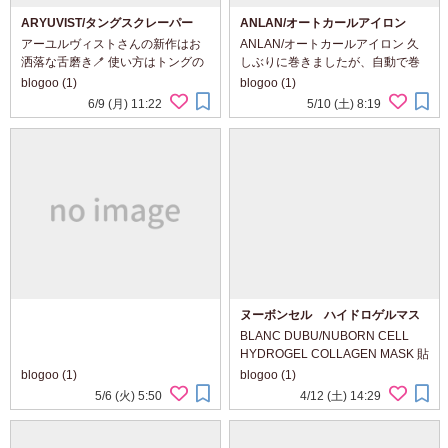
ARYUVIST/タングスクレーパー
ANLAN/オートカールアイロン
アーユルヴィストさんの新作はお
ANLAN/オートカールアイロン 久
洒落な舌磨き🪥 使い方はトングの
しぶりに巻きましたが、自動で巻
丸い部分を舌に3〜5回滑らせるだ
いてくれるし、蒸気と水分を閉じ
blogoo (1)
blogoo (1)
けと簡単でした♪ 見た目も綺麗で、
込める技術でツヤも出来るしと今
6/9 (月) 11:22
5/10 (土) 8:19
簡単にさっぱりするので毎朝の必
のアイロンて凄いなと思いました
需品です🪥 ✔...
(*^^*) アイロンて時間がかかるイメ
ージでしたが、...
ヌーボンセル ハイドロゲルマス
クパック
BLANC DUBU/NUBORN CELL
HYDROGEL COLLAGEN MASK 貼
っている間にコラーゲンを吸収し
blogoo (1)
blogoo (1)
て白⇒透明になるおもしろいパッ
5/6 (火) 5:50
4/12 (土) 14:29
ク 6時間貼りっぱなしで、寝てし
まっても大丈夫な便利なパック💤
シートも丈夫なので破け...