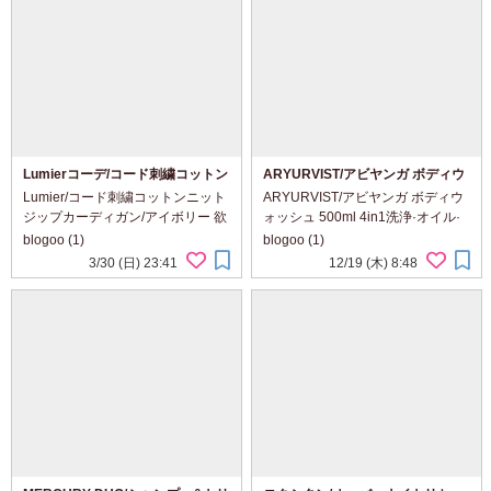
Lumierコーデ/コード刺繍コットン
ARYURVIST/アビヤンガ ボディウ
ニットジップカーディガン/アイボ
ォッシュ 500ml 4in1
Lumier/コード刺繍コットンニット
ARYURVIST/アビヤンガ ボディウ
リー
ジップカーディガン/アイボリー 欲
ォッシュ 500ml 4in1洗浄·オイル·
しかったショート丈のカーディガ
マッサージ·パック·保湿がこれ1本
blogoo (1)
blogoo (1)
ン❧ 何にでも合わせられるシンプ
で終わる泡立てない新感覚のボデ
3/30 (日) 23:41
12/19 (木) 8:48
ルなデザインの中にさりげなくあ
ィウォッシュ🧴 アーユルヴェーダ
る刺繍のデザインでお気に入りで
と聞くと手抜きや...
す(Φ...