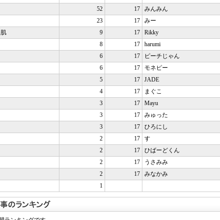
52
17
みんみん
23
17
みー
美肌
9
17
Rikky
8
17
harumi
6
17
ピーチじゃん
6
17
モネピー
5
17
JADE
4
17
まぐこ
3
17
Mayu
3
17
みゅった
3
17
ひろにし
2
17
す
2
17
ひばーどくん
2
17
うさみみ
2
17
みなかみ
1