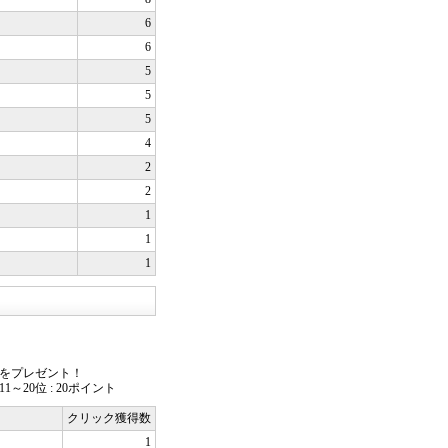
6
6
5
5
5
4
2
2
1
1
1
トをプレゼント！
11～20位 : 20ポイント
クリック獲得数
1