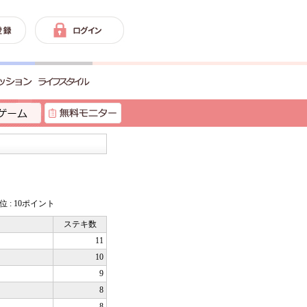
0位 : 10ポイント
ステキ数
11
10
9
8
8