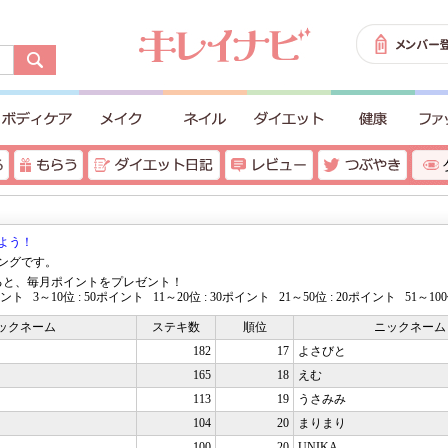
よう！
ングです。
入ると、毎月ポイントをプレゼント！
ポイント 3～10位 : 50ポイント 11～20位 : 30ポイント 21～50位 : 20ポイント 51～10
ックネーム
ステキ数
順位
ニックネーム
182
17
よさびと
165
18
えむ
113
19
うさみみ
104
20
まりまり
100
20
UNIKA