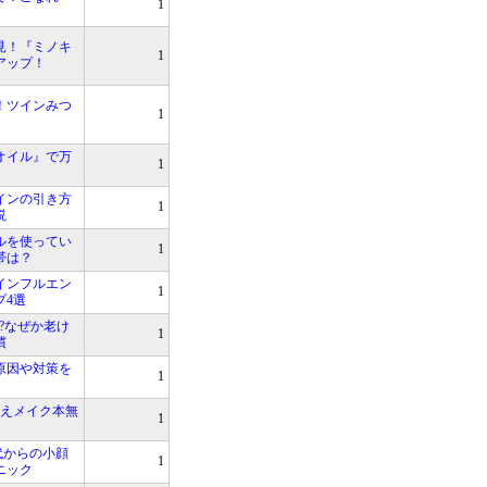
1
見！『ミノキ
1
アップ！
！ツインみつ
1
オイル』で万
1
インの引き方
1
説
ルを使ってい
1
帯は？
インフルエン
1
プ4選
?なぜか老け
1
慣
原因や対策を
1
見えメイク本無
1
0代からの小顔
1
ニック