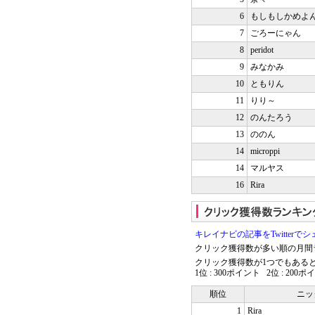
6
もしもしかめよ
7
ごろーにゃん
8
peridot
9
みなかみ
10
ともりん
11
りり～
12
のんたろう
13
ののん
14
microppi
14
マルヤス
16
Rira
キレイナビの記事をTwitter
クリック獲得数が多い順の月間
クリック獲得数が1つでもあると
1位 : 300ポイント 2位 : 200
順位
ニッ
1
Rira