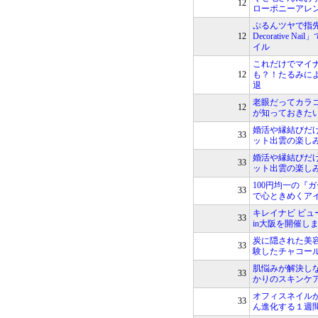
12
ローポニーアレ
ぷるんツヤで指先が
12
Decorative 
イル
これだけでマイ
12
も？！たるみに
退
老眼だってカラ
12
が知っておきた
婚活や縁結びだ
33
ット出雲の楽しみ
婚活や縁結びだ
33
ット出雲の楽しみ
100円均一の『
33
で心ときめくア
キレイナビ ビ
33
in大阪を開催し
炭に隠された美
33
験したチャコー
肌悩みが解決し
33
かりのスキンケ
オフィスネイル
33
ん進化する１週