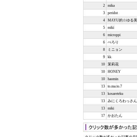
2
mika
3
peridot
4
MAYU的☆ゆる
5
miki
6
microppi
6
ぺろり
8
ミニョン
9
kk
10
茉莉花
10
HONEY
10
haomin
13
to.ma.to.7
13
kosareteku
13
みにくろわっさん
13
miki
17
かおたん