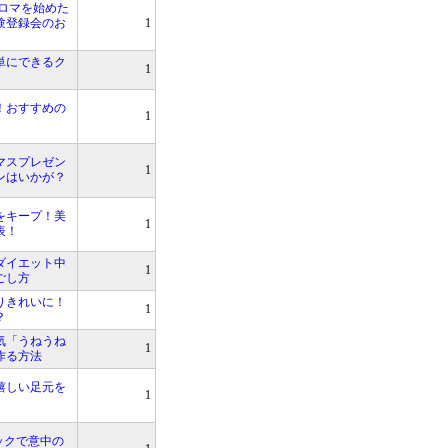
アロマを始めた
験登録会のお
1
単にできるク
1
！おすすめの
1
マスプレゼン
1
ンはいかが？
をキープ！美
1
表！
ダイエット中
1
ごし方
りきれいに！
1
？
気「うねうね
1
作る方法
嬉しい足元を
1
ックで意中の