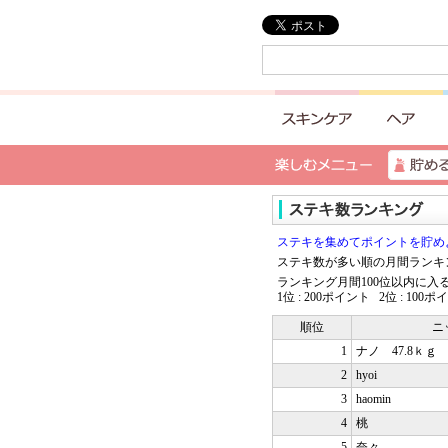
ステキを集めてポイントを貯め
ステキ数が多い順の月間ランキ
ランキング月間100位以内に
1位 : 200ポイント 2位 : 100
順位
ニ
1
ナノ 47.8ｋｇ
2
hyoi
3
haomin
4
桃
5
奈々