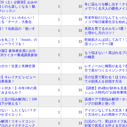
/20（土）@新宿】おみや
冬に温もりを醸し出す！ナ
描くのも楽しくなる！魅
1
33
メでつくる大人の暖色メイ
クレッスン
いないくらいかわいい！
年末年始だけなんてもった
1
33
なる「チーク」大集合
ノコで毎日健康生活を始め
因！？化粧品の「使いす
美肌を育てるホルモン3選
1
33
と増やし方のコツ！
丸ごと！「froosh」の
乾燥肌さんは試してみて！
1
33
ルシーライフを！
湿コンシーラー3選
）@大阪】参加者全員にお仕
もう悩まない！喜ばれるプ
EBライター養成講座参加
1
33
の極意
カポカ！生姜と米麹甘酒
レチノールに種類がある？
1
33
方で差がつくエイジングケ
★】キレイナビ レビュー
舌の位置で変わる！ほうれ
1
33
7結果発表！
て小顔美人を目指す方法
ント付き！】今年1年の美
【調査】約4割が財布を見
1
33
てみませんか？
シュレス時代の“お財布事情
ど足の悩み解消に！100
温感ケアで肌悩み解消！ホ
1
33
指靴下が使える！
ングの効果と使い方
来ない・したくない!？デ
アイロンなしでも大丈夫！
1
33
やかダイエット。
ぐ方法やしわの簡単ケア方
み解消！リキッドコンシ
口元のシワ、実は6タイプ
1
33
プロのメイクテクニック
対策で若見えを叶える方法