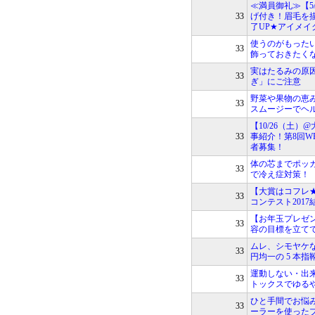
≪満員御礼≫【5
33
げ付き！眉毛を
了UP★アイメイ
使うのがもった
33
飾っておきたく
実はたるみの原
33
ぎ」にご注意
野菜や果物の恵みを
33
スムージーでヘ
【10/26（土
33
事紹介！第8回W
者募集！
体の芯までポッ
33
で冷え症対策！
【大賞はコフレ
33
コンテスト201
【お年玉プレゼ
33
容の目標を立て
ムレ、シモヤケな
33
円均一の 5 本
運動しない・出
33
トックスでゆる
ひと手間でお悩
33
ーラーを使った