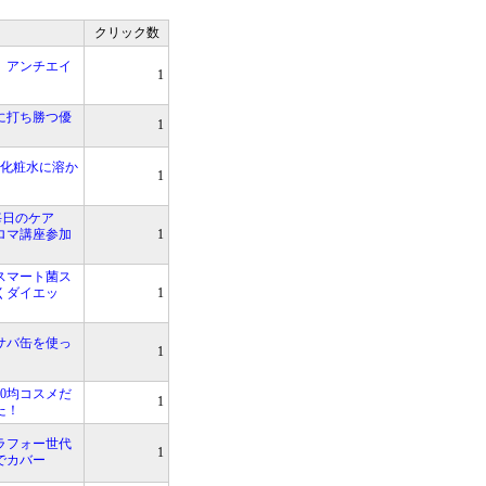
クリック数
、アンチエイ
1
に打ち勝つ優
1
！化粧水に溶か
1
毎日のケア
ロマ講座参加
1
スマート菌ス
くダイエッ
1
サバ缶を使っ
1
00均コスメだ
1
た！
ラフォー世代
1
でカバー