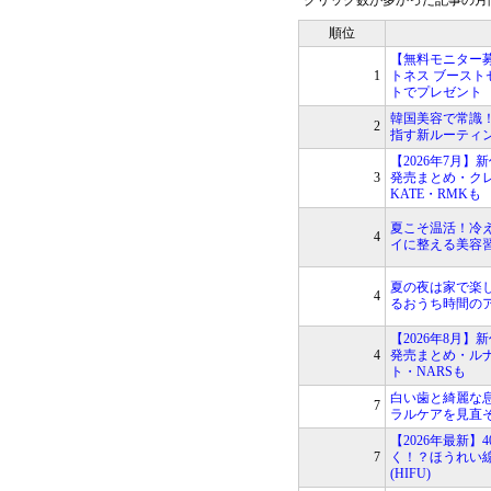
クリック数が多かった記事の月
順位
【無料モニター募
1
トネス ブースト
トでプレゼント
韓国美容で常識！
2
指す新ルーティ
【2026年7月】新
3
発売まとめ・クレ
KATE・RMKも
夏こそ温活！冷
4
イに整える美容
夏の夜は家で楽
4
るおうち時間の
【2026年8月】新
4
発売まとめ・ル
ト・NARSも
白い歯と綺麗な
7
ラルケアを見直
【2026年最新】
7
く！？ほうれい
(HIFU)