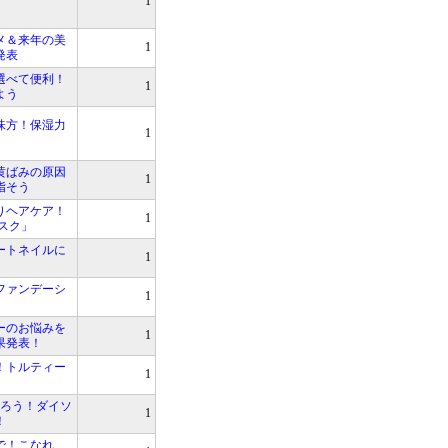
1
メ＆来年の美
1
発表
選べて便利！
1
よう
味方！保湿力
1
黄ばみの原因
1
指そう
りヘアケア！
1
スク」
ートネイルに
1
ファンデーシ
1
ーのお悩みを
1
果発表！
！トルティー
1
そろう！ダイソ
1
！
で！こなれ