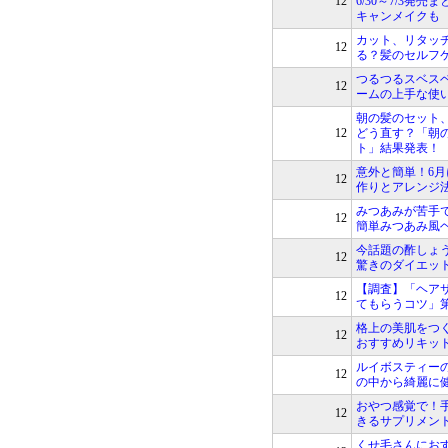
12
6/30～7/3発売
キャンメイクも
カット、リタッ
12
る？髪のセルフ
つるつるスベス
12
ームの上手な使
朝の髪のセット
12
どう直す？「朝
ト」結果発表！
意外と簡単！6
12
作りとアレンジ
みつあみが苦手
12
簡単みつあみ風
今話題の酢しょ
12
驚きのダイエッ
【調査】「ヘア
12
てもらうコツ」
格上の美肌をつ
12
おすすめリキッ
ルイボスティー
12
の中から綺麗に
おやつ感覚で！
12
きるサプリメン
くせ毛さんにお