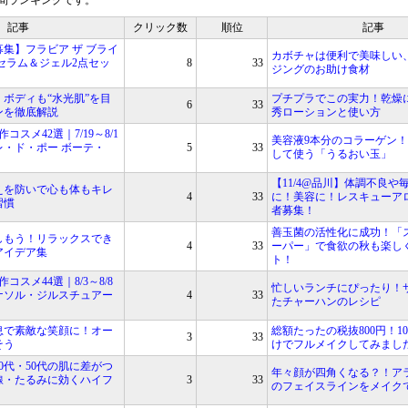
間ランキングです。
記事
クリック数
順位
記事
集】フラビア ザ ブライ
カボチャは便利で美味しい
セラム＆ジェル2点セッ
8
33
ジングのお助け食材
ボディも“水光肌”を目
プチプラでこの実力！乾燥
6
33
ンを徹底解説
秀ローションと使い方
作コスメ42選｜7/19～8/1
美容液9本分のコラーゲン
・ド・ポー ボーテ・
5
33
して使う「うるおい玉」
【11/4@品川】体調不良や
えを防いで心も体もキレ
4
33
に！美容に！レスキューア
習慣
者募集！
善玉菌の活性化に成功！「
しもう！リラックスでき
4
33
ーパー」で食欲の秋も楽し
アイデア集
ト！
作コスメ44選｜8/3～8/8
忙しいランチにぴったり！
ナソル・ジルスチュアー
4
33
たチャーハンのレシピ
息で素敵な笑顔に！オー
総額たったの税抜800円！1
3
33
そう
けでフルメイクしてみまし
40代・50代の肌に差がつ
年々顔が四角くなる？！ア
線・たるみに効くハイフ
3
33
のフェイスラインをメイク