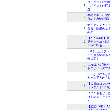
ダイエットのお
7
でポイントが貯
選
冬のスキンケア
7
別の美容液の選
ナイアシンアミ
7
美容！効果のヒ
紹介
【2026年6月】新
12
発売まとめ・NAR
BEAUTYも
100名以上にプ
12
こそ引き締める
催決定！
これはパケ買い
12
トデザインのプ
仕上がりに差が
12
類とお手入れ方
【大賞はコフレ
12
コンテスト202
メイク下地どう
12
り】のメリット
す
【2026年6月～