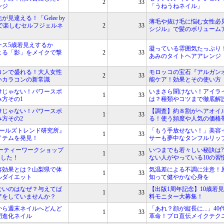
2
33
ンジ
「うねうねネイル」
見違える！「Gelee by
薄毛や抜け毛に悩む女性必
Nail」で楽しむセルフジェルネ
2
33
シジル』で髪のボリューム
ナス5歳若見えするか
凝っている雰囲気たっぷり
よる「影」をメイクで撃
2
33
あみのタイトヘアアレンジ
コンで盛れる！大人女性
モロッコの宝石『アルガン
2
33
いカラコンの新常識
能ケア！効果とその使い方
けじゃない！パワースポ
いまさら聞けない！アイラ
1
33
方その1
は？種類やコツまで徹底解
けじゃない！パワースポ
【調査】約８割がヘアオイ
1
33
方その2
る！使う頻度や人気の価格
ガールズトレンド研究所』
「もう手放せない！」美容
1
33
イテムを発見！
サーも夢中なタンフルリッ
ューティーワークショップ
いつまでも若々しい秘訣は?
1
33
ました！
ない人がやっている10の習
容効果とは？山梨県で体
気温差による不調に注意！
1
33
ルダイエット
知って健やかな心身を
ないのはなぜ？与えてば
【出版1周年記念】10歳若
1
33
アをしていませんか？
料モニター大募集！
から週末ネイルへどんど
「あれ？顔が縦長に...」4
1
33
間進化ネイル
革命！プロ直伝メイクテク