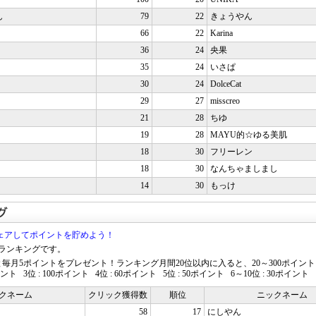
ん
79
22
きょうやん
66
22
Karina
36
24
央果
35
24
いさぱ
30
24
DolceCat
29
27
misscreo
21
28
ちゆ
19
28
MAYU的☆ゆる美肌
18
30
フリーレン
18
30
なんちゃましまし
14
30
もっけ
でシェアしてポイントを貯めよう！
ランキングです。
毎月5ポイントをプレゼント！ランキング月間20位以内に入ると、20～300ポイン
ポイント 3位 : 100ポイント 4位 : 60ポイント 5位 : 50ポイント 6～10位 : 30ポイント 
クネーム
クリック獲得数
順位
ニックネーム
58
17
にしやん