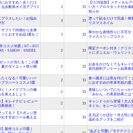
供におすすめ！歩くだけ
【11/29追加】メディカル
まる歩数系ポイ活アプリ3
3
33
い方！アロマタッチ付き体
知らせ
にプラスしたい！お悩み
塗って貼るだけで完成！簡
3
33
び方
リスマスネイル
ドサプリで内側から全身
華やかな表情作りに不可欠
ミツとおすすめ品3選をご
3
33
ラメ入りリップコスメ
作コスメ36選｜6/7～6/13
限定クーポン付き！クリス
S・SABON・SNIDEL
2
33
トにダニエル・ウェリント
レゼントが当たる！この夏
お金をかけなくてもキレイ
！夏のダイエット祭り開
2
33
容代節約アンケート結果発
したくなる！可愛いハー
食べ過ぎには気を付けて！
2
33
チプラハートコスメ3選
におすすめの年末年始の過
付く！メイクブラシの種
美味しいついでにちゃっか
2
33
法を覚えましょう
「みかん」の美容効果とは
★】キレイナビ レビュー
キャンドゥから登場！大人
2
33
1結果発表！
ネイル」をシールで簡単に
塗ってる？【スポンジ塗
足元ぽっかぽか！冷え性に
やおすすめツール教えま
2
33
温めるグッズをご紹介
7月】新作コスメ35選｜
”あざと可愛い”モテテクニ