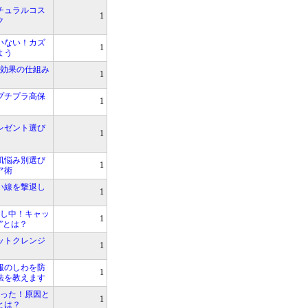
チュラルコス
1
ク
いない！カズ
1
よう
！効果の仕組み
1
プチプラ高保
1
レゼント選び
1
肌悩み別選び
1
ア術
い線を撃退し
1
直し中！キャッ
1
”とは？
ットクレンジ
1
服のしわを防
1
法を教えます
あった！原因と
1
とは？