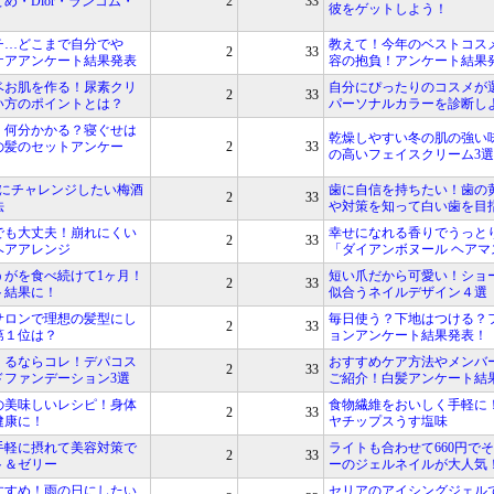
まとめ・Dior・ランコム・
2
33
彼をゲットしよう！
チ…どこまで自分でや
教えて！今年のベストコス
2
33
ケアアンケート結果発表
容の抱負！アンケート結果
ベお肌を作る！尿素クリ
自分にぴったりのコスメが
2
33
い方のポイントとは？
パーソナルカラーを診断し
、何分かかる？寝ぐせは
乾燥しやすい冬の肌の強い
の髪のセットアンケー
2
33
の高いフェイスクリーム3選
月にチャレンジしたい梅酒
歯に自信を持ちたい！歯の
2
33
法
や対策を知って白い歯を目
でも大丈夫！崩れにくい
幸せになれる香りでうっと
2
33
ヘアアレンジ
「ダイアンボヌール ヘアマ
うがを食べ続けて1ヶ月！
短い爪だから可愛い！ショ
2
33
ト結果に！
似合うネイルデザイン４選
サロンで理想の髪型にし
毎日使う？下地はつける？
2
33
第１位は？
ョンアンケート結果発表！
くるならコレ！デパコス
おすすめケア方法やメンバ
2
33
ドファンデーション3選
ご紹介！白髪アンケート結
の美味しいレシピ！身体
食物繊維をおいしく手軽に
2
33
健康に！
ヤチップスうす塩味
手軽に摂れて美容対策で
ライトも合わせて660円で
2
33
ト＆ゼリー
ーのジェルネイルが大人気
すすめ！雨の日にしたい
セリアのアイシングジェル