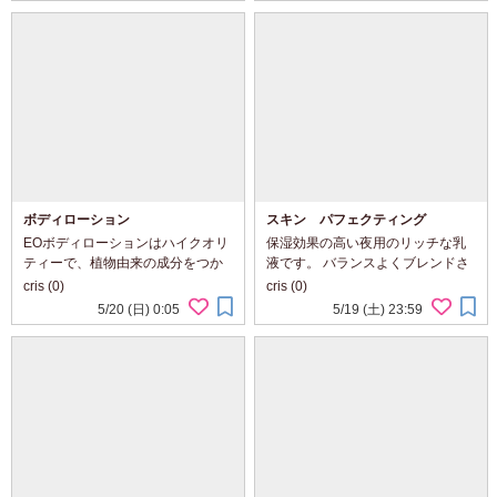
す。 特に、疲れやすいはだや乾燥
湿にいい
肌におすすめだよ！...
ボディローション
スキン パフェクティング
EOボディローションはハイクオリ
保湿効果の高い夜用のリッチな乳
ティーで、植物由来の成分をつか
液です。 バランスよくブレンドさ
っています。ユニークなブレンド
れた植物エキスがすばやく浸透し
cris (0)
cris (0)
で、様々な香りを楽しめるのも、
ます。オイリー肌以外の全ての肌
5/20 (日) 0:05
5/19 (土) 23:59
特筆すべき点です。肌にすばやく
にお勧めです。
浸透し、保湿します。また、荒れ
た肌を回復させるのを...