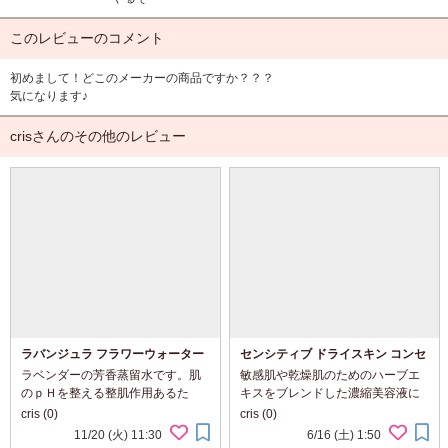
このレビューのコメント
初めまして！どこのメーカーの商品ですか？？？
気になります♪
crisさんのその他のレビュー
ラバンジュラ フラワーウォーター
センシティブ ドライスキン コンセ
ントレイト
ラベンダーの芳香蒸留水です。肌
敏感肌や乾燥肌のためのハーブエ
のｐＨを整える整肌作用あるた
キスをブレンドした濃縮美容液に
め、あらゆる肌に適しています。
なっていって、お肌の水分量のバ
cris (0)
cris (0)
傷んだ肌を癒したり、日焼けやほ
ランスを整え、荒れを鎮めます。
11/20 (火) 11:30
6/16 (土) 1:50
てった肌を優しく冷却してくれま
今の季節とかにいい商品です～保