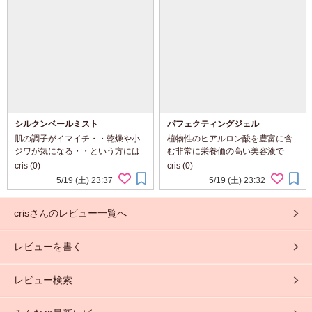
しょう。朝と夜...
ドロップと一緒...
シルクンベールミスト
パフェクティングジェル
肌の調子がイマイチ・・乾燥や小
植物性のヒアルロン酸を豊富に含
ジワが気になる・・という方には
む非常に栄養価の高い美容液で
是非お試しください。 豊富に含ま
す。このジェルにより肌は劇的に
cris (0)
cris (0)
れたシルク成分がヴェールのよう
水分を取り戻し、乾燥が解消され
5/19 (土) 23:37
5/19 (土) 23:32
に痛んだお肌を優しく包み、潤い
ます。 衰えが気になるお肌に 天然
を保ってくれます。その上、速や
の保湿成分であるヒアルロン酸を
crisさんのレビュー一覧へ
かに浸透するので...
豊富に含んだ軽くて...
レビューを書く
レビュー検索