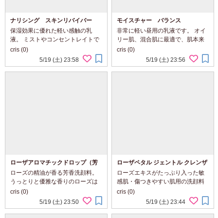
ナリシング スキンリバイバー
モイスチャー バランス
保湿効果に優れた軽い感触の乳
非常に軽い昼用の乳液です。 オイ
液。 ミストやコンセントレイトで
リー肌、混合肌に最適で、肌本来
肌を湿らせた後に使います。メイ
の水分バランスを整える働きをし
cris (0)
cris (0)
クアップの下地にも最適です。
ます。メイクアップ下地にもなる
5/19 (土) 23:58
5/19 (土) 23:56
よ
ローザアロマチックドロップ（芳
ローザペタル ジェントル クレンザ
香洗顔料）
ー
ローズの精油が香る芳香洗顔料。
ローズエキスがたっぷり入った敏
うっとりと優雅な香りのローズは
感肌・傷つきやすい肌用の洗顔料
女性ホルモンのバランスを整え、
です。 肌にやさしくありながら、
cris (0)
cris (0)
敏感なお肌を癒し、軟化します。
潤いを残しつつしっかりと汚れを
5/19 (土) 23:50
5/19 (土) 23:44
肌別に４種類になっていますが、
落とします。軽いメイクならこれ
お好きな香りで選ばれてもよいで
で充分落とせます。 アロマチック