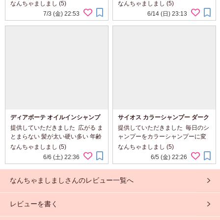
が2層タイプでさらってしているの
ある洗口液です 歯みがきをした後
なんちゃましまし (5)
なんちゃましまし (5)
にしっとりとした付け心地です ⁡ 肌
に使うタイプで殺菌作用があるの
7/3 (金) 22:53
6/14 (日) 23:13
本来の自然治癒力や自己美肌力を
でむし歯の発生や進行の予防、歯
引き出してくれるそうです ...
肉炎・歯槽膿漏の予防・口臭防止
に ...
ディアボーテ オイルインシャンプ
サイオス カラーシャンプー ダーク
ー&コンディショナー リッチ&リペ
ブラウン
提供していただきました ⁡ 広がる ま
提供していただきました ⁡ 毎日のシ
ア
とまらない 髪が太い硬い多い 年齢
ャンプーをカラーシャンプーに変
や湿気による髪の歪みに ダメージ
えて 気になる白髪が徐々に染まる
なんちゃましまし (5)
なんちゃましまし (5)
補修と保湿で ・オーガニックヒマ
ようです ⁡ 普通に髪を充分にぬらし
6/6 (土) 22:36
6/5 (金) 22:26
ワリオイル ・ヒマワリ種子エキス
てシャンプーをするだけ5分程放置
・ヒマワリ花エキス 髪の内側...
素手で大丈夫です すすぎは...
なんちゃましましさんのレビュー一覧へ
レビューを書く