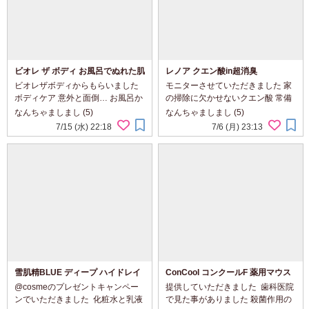
ビオレ ザ ボディ お風呂でぬれた肌
レノア クエン酸in超消臭
に使うボディ乳液（無香料）
⁡ビオレザボディからもらいました ⁡
モニターさせていただきました 家
ボディケア 意外と面倒… お風呂か
の掃除に欠かせないクエン酸 常備
ら出て先ずは顔から ボディは後回
しているお家もあるのではないで
なんちゃましまし (5)
なんちゃましまし (5)
し その間にどんどん乾燥が始まっ
しょうか？ ⁡ 柔軟剤の代わりに！ 古
7/15 (水) 22:18
7/6 (月) 23:13
ています ⁡ このボディ乳液はお風呂
くなったタオルやいつの間にか襟
の中でボディケア...
の黄ばみを剥がしとってくれる便
利...
雪肌精BLUE ディープ ハイドレイ
ConCool コンクールF 薬用マウス
ティング エッセンス リキッドⅡ ⁡
ウォッシュ
@cosmeのプレゼントキャンペー
提供していただきました ⁡ 歯科医院
ンでいただきました ⁡ 化粧水と乳液
で見た事がありました 殺菌作用の