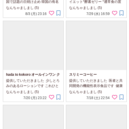
国で話題の日焼け止め 韓国の有名
イエット*酵素ゼリー *通常食の置
皮膚科で開発された医師が選んだ
換えとして ◇カットゼリー濃厚ザ
なんちゃましまし (5)
なんちゃましまし (5)
スキンケアと言われているそうで
クロ味 ◇スムースアウトゼリー さ
8/3 (月) 23:16
7/29 (水) 16:59
す 乳液のようなテクスチャー 軽い
っぱりアロエ味 ⁡ ザクロ味は食後の
何度も重ね塗りしてもベタつかな
デザート代わりに 別腹...
い...
hada to kokoro オールインワン ク
スリミーコーヒー
リーム化粧水
提供していただきました ⁡ 少しとろ
提供していただきました ⁡ 医者と共
みのあるローションです これひと
同開発の機能性表示食品です ⁡ 健康
つで 化粧水・乳液・美容液・クリ
と美容をサポート 毎日の1杯を置
なんちゃましまし (5)
なんちゃましまし (5)
ームまで 朝晩洗顔後にこれだけで
換えて健康習慣を始めてみました ⁡
7/20 (月) 23:22
7/18 (土) 22:54
スキンケア完結！ ⁡ 毎日暑い💦 さっ
空腹時の血糖値の改善や肥満気味
さと済ませたい...
の体重・体脂肪・...