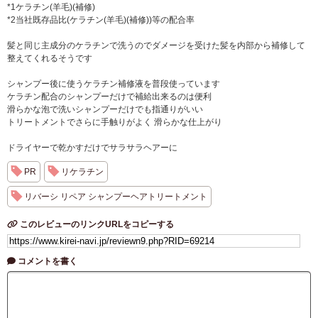
*1ケラチン(羊毛)(補修)
*2当社既存品比(ケラチン(羊毛)(補修))等の配合率
髪と同じ主成分のケラチンで洗うのでダメージを受けた髪を内部から補修して
整えてくれるそうです
シャンプー後に使うケラチン補修液を普段使っています
ケラチン配合のシャンプーだけで補給出来るのは便利
滑らかな泡で洗いシャンプーだけでも指通りがいい
トリートメントでさらに手触りがよく 滑らかな仕上がり
ドライヤーで乾かすだけでサラサラヘアーに
PR
リケラチン
リバーシ リペア シャンプーヘアトリートメント
このレビューのリンクURLをコピーする
コメントを書く