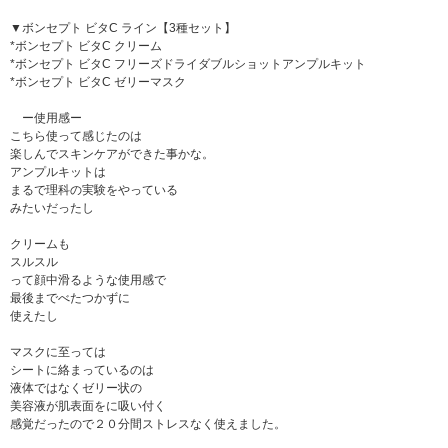
▼ボンセプト ビタC ライン【3種セット】
*ボンセプト ビタC クリーム
*ボンセプト ビタC フリーズドライダブルショットアンプルキット
*ボンセプト ビタC ゼリーマスク
ー使用感ー
こちら使って感じたのは
楽しんでスキンケアができた事かな。
アンプルキットは
まるで理科の実験をやっている
みたいだったし
クリームも
スルスル
って顔中滑るような使用感で
最後までべたつかずに
使えたし
マスクに至っては
シートに絡まっているのは
液体ではなくゼリー状の
美容液が肌表面をに吸い付く
感覚だったので２０分間ストレスなく使えました。