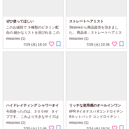
ぜひ使ってほしい
ストレートヘアミスト
このお値段で ９種類のビタミン配
Straineから商品提供を頂きまし
合の 細かなミストを浴びれる この
た。 商品名：ストレートヘアミス
気持ちよさを 他の人も味わって欲
ト ミルクタイプのヘアケアは 手に
misscreo (1)
misscreo (1)
しいって 本当に思った商品です。
とってから髪に馴染ませてました
7/29 (水) 18:10
7/28 (火) 10:36
ボトルデザインも クリーム色で ビ
が こちらは スプレータイプの容器
タミン配合が伝わってくるし...
から ミスト状になった ミルクミ
ス...
ハイドレイティング シャワーオイ
リッチな使用感のオールインワン
ル デリケート・ジャスミン
今回使ったのは、３００ml タイ
#PR #イオナスパ #コンドロイチン
プです。 これより大きなサイズは
#ホットパック コンドロイチン：
ポンプ式みたいですが こちらは 押
コンドロイチン硫酸Na（保湿成
misscreo (1)
misscreo (1)
すと凹むペットボトルのような容
分） IONA様より商品提供いただき
7/25 (土) 11:46
7/24 (金) 19:24