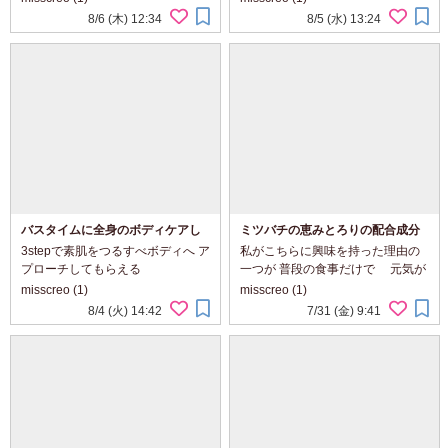
ってこなかったのですが コチラは
ので このようなサプリメントは あ
8/6 (木) 12:34
8/5 (水) 13:24
カバーというか メイクにプラス感
りがたいですね。 インナーケアも
覚で使えるのもいいですね。 お
一緒にやってみたい方など に...
色...
バスタイムに全身のボディケアし
ミツバチの恵みとろりの配合成分
てます。
は豪華です
3stepで素肌をつるすべボディへ ア
私がこちらに興味を持った理由の
プローチしてもらえる
一つが 普段の食事だけで 元気が
AGARISM(アガリズム) Q+Me スウ
出ないので それを 補えなってサポ
misscreo (1)
misscreo (1)
ィートボム タラソスクラブ 180g
ートしてもらえたらって 思ったの
8/4 (火) 14:42
7/31 (金) 9:41
をご紹介します。 ・ ・ 薄着になる
がきっかけなので 続けてみたいな
今頃の季節は ボディケアは 大切で
って思ってます。 配合成分も チ...
すよね。 ...