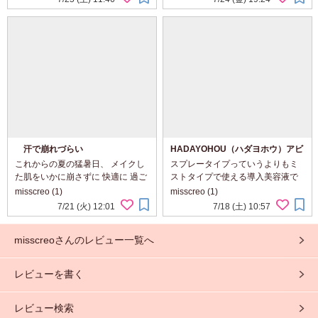
器なので 出す時は ヘッドを上げて
ました. 収納してある箱にも書いて
から押すと 力加減で 量の調節がで
あるように イオナ スパ&ミネラル
きま...
エッセ...
汗で崩れづらい
HADAYOHOU（ハダヨホウ）アビ
ルダケセラム
これからの夏の猛暑日、 メイクし
スプレータイプっていうよりもミ
た肌をいかに崩さずに 快適に 過ご
ストタイプで使える導入美容液で
せるかは 使うファンデーションに
す。 導入美容液なので ステップは
misscreo (1)
misscreo (1)
よって かなり変わってきますよ
洗顔後すぐに シューシューって ス
7/21 (火) 12:01
7/18 (土) 10:57
ね。 こちらの スキンレイヤリング
プレーします。 でね、 この化粧品
フォーミュラBBなら トーンアップ
のすごいなって思った点は ボト...
misscreoさんのレビュー一覧へ
...
レビューを書く
レビュー検索