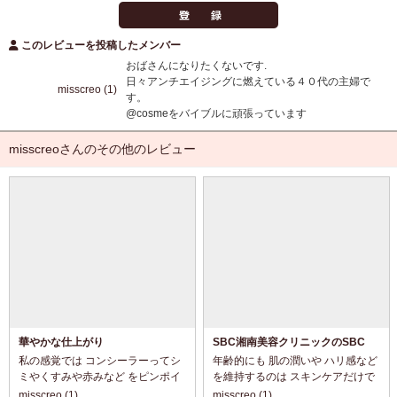
このレビューを投稿したメンバー
おばさんになりたくないです.
日々アンチエイジングに燃えている４０代の主婦で
misscreo (1)
す。
@cosmeをバイブルに頑張っています
misscreoさんのその他のレビュー
華やかな仕上がり
SBC湘南美容クリニックのSBC
MEDISPA PDRN
私の感覚では コンシーラーってシ
年齢的にも 肌の潤いや ハリ感など
ミやくすみや赤みなど をピンポイ
を維持するのは スキンケアだけで
ントで塗ってカバーする 事以外使
は 老化の症状に太刀打ちできない
misscreo (1)
misscreo (1)