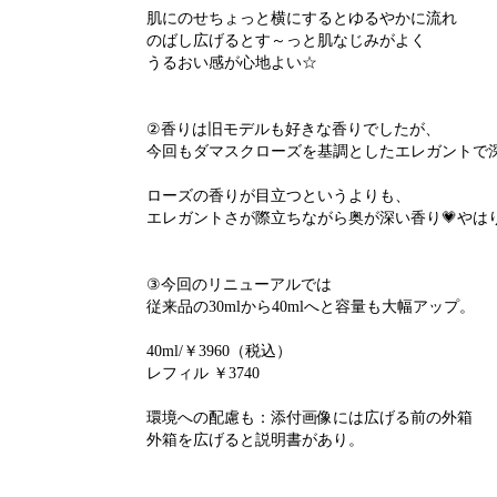
肌にのせちょっと横にするとゆるやかに流れ
のばし広げるとす～っと肌なじみがよく
うるおい感が心地よい☆
②香りは旧モデルも好きな香りでしたが、
今回もダマスクローズを基調としたエレガントで
ローズの香りが目立つというよりも、
エレガントさが際立ちながら奥が深い香り💗やは
③今回のリニューアルでは
従来品の30mlから40mlへと容量も大幅アップ。
40ml/￥3960（税込）
レフィル ￥3740
環境への配慮も：添付画像には広げる前の外箱
外箱を広げると説明書があり。