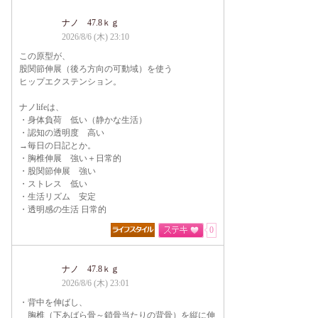
ナノ 47.8ｋｇ
2026/8/6 (木) 23:10
この原型が、
股関節伸展（後ろ方向の可動域）を使う
ヒップエクステンション。
ナノlifeは、
・身体負荷 低い（静かな生活）
・認知の透明度 高い
→毎日の日記とか。
・胸椎伸展 強い＋日常的
・股関節伸展 強い
・ストレス 低い
・生活リズム 安定
・透明感の生活 日常的
0
ナノ 47.8ｋｇ
2026/8/6 (木) 23:01
・背中を伸ばし、
胸椎（下あばら骨～鎖骨当たりの背骨）を縦に伸