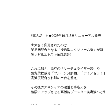
#購入品 ✨★2025年10月15日リニューアル発売
🔶大きく変更されたのは、
業界初配合となる「浸透型エクソソーム※」が新
※ヤギ乳エキス（保湿成分）
これに加え、既存の「サーチュライザーS6」や
角質柔軟成分「プルーン分解物」「アミノセラミ
高濃度配合され肌の土台を整え、
その後のスキンケアの浸透と手応えを
格段にアップさせる高機能ブースター美容液へと進