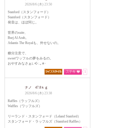
2026/8/6 (木) 23:50
Stanford（スタンフォード）
Stamford（スタンフォード）
発音は、ほぼ同じ。
世界のsuite、
Burj Al Arab。
Atlantis The Royalも、外せないの。
糖分注意で、
sweetワッフルの夢をみるの。
おやすみなさぁい☪:.｡✯･
1
ナノ 47.8ｋｇ
2026/8/6 (木) 23:38
Raffles（ラッフルズ）
Waffles（ワッフルズ）
リーランド・スタンフォード（Leland Stanford）
スタンフォード・ラッフルズ（Stamford Raffles）