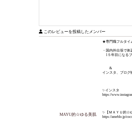
このレビューを投稿したメンバー
★専門職フルタイ
・国内外出張で体
1５年目になるブ
&
インスタ、ブログ
✨インスタ
https://www.instag
✨【ＭＡＹＵ的☆
MAYU的☆ゆる美肌
https://ameblo.jp/c