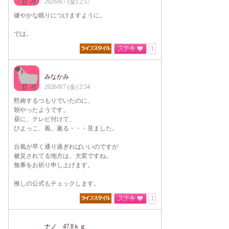
2026/8/7 (金) 2:57
健やかな眠りにつけますように。
では。
1
みなかみ
2026/8/7 (金) 2:54
黙祷するつもりでいたのに、
朝やったようです。
昼に、テレビ付けて、
ひよっこ、風、薫る・・・見ました。
台風が早く通り過ぎればいいのですが
被災されてる地方は、大変ですね。
無事をお祈り申し上げます。
推しの公式もチェックします。
1
ナノ 47.8ｋｇ