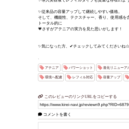
✨導入美容液でレフィルタイプも貴重な存在のよ
✨従来品の容量アップして継続しやすい価格。
そして、機能性、テクスチャー、香り、使用感を
トータル的に
💗さすがアテニアの実力を見た思いがします！
✨気になった方、✔チェックしてみてくださいね
.
アテニア
パワーショット
進化リニューア
環境へ配慮
レフィル対応
容量アップ
このレビューのリンクURLをコピーする
コメントを書く