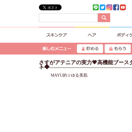
さすがアテニアの実力💗高機能ブー
ト◆
MAYU的☆ゆる美肌