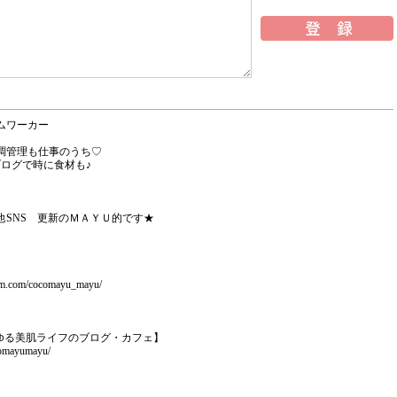
ムワーカー
調管理も仕事のうち♡
ログで時に食材も♪
他SNS 更新のＭＡＹＵ的です★
ram.com/cocomayu_mayu/
ゆる美肌ライフのブログ・カフェ】
ocomayumayu/