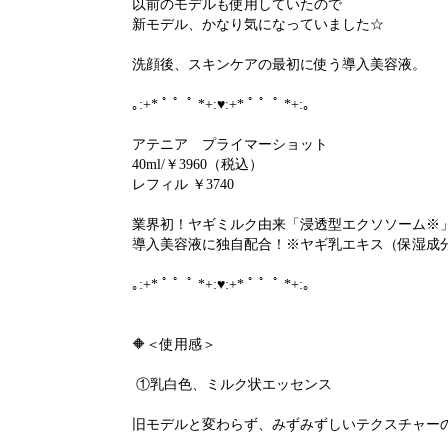
以前のモデルも使用していたので
新モデル、かなり気になっていました☆
洗顔後、スキンケアの最初に使う導入美容液。
｡:+* ﾟ ゜ﾟ *+:♥:+* ﾟ ゜ﾟ *+:｡
アテニア プライマーショット
40ml/￥3960（税込）
レフィル ￥3740
業界初！ヤギミルク由来「浸透型エクソソーム※
導入美容液に独自配合！※ヤギ乳エキス（保湿成
｡:+* ﾟ ゜ﾟ *+:♥:+* ﾟ ゜ﾟ *+:｡
🔶＜使用感＞
①乳白色、ミルク状エッセンス
旧モデルと変わらず、みずみずしいテクスチャー