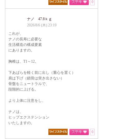
0
ナノ 47.8ｋｇ
2026/8/6 (木) 23:19
これが、
ナノの長寿に必要な
生活構造の構成要素
にありますの。
胸椎は、T1～12。
下あばらを軽く前に出し（重心を置く）
肩は下げ（鎖骨は突き出さない）
骨盤をニュートラルで、
段階的に上げる。
より上体に注意をし、
ナノは、
ヒップエクステンション
いたしますの。
0