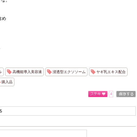
うな。
含め
☆
ル
高機能導入美容液
浸透型エクソソーム
ヤギ乳エキス配合
購入品
4