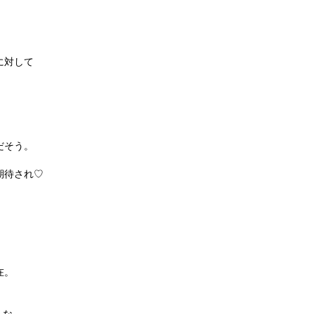
に対して
だそう。
期待され♡
在。