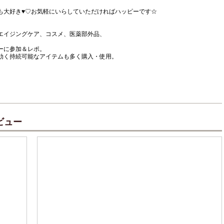
も大好き♥♡お気軽にいらしていただければハッピーです☆
エイジングケア、コスメ、医薬部外品、
ーに参加＆レポ。
効く持続可能なアイテムも多く購入・使用。
ビュー