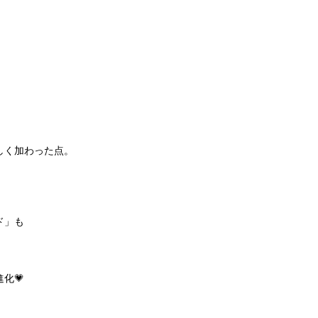
しく加わった点。
ド」も
化💗