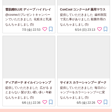
雪肌精BLUE ディープ ハイドレイ
ConCool コンクールF 薬用マウス
ティング エッセンス リキッドⅡ ⁡
ウォッシュ
@cosmeのプレゼントキャンペー
提供していただきました ⁡ 歯科医院
ンでいただきました ⁡ 化粧水と乳液
で見た事がありました 殺菌作用の
が2層タイプでさらってしているの
ある洗口液です 歯みがきをした後
なんちゃましまし (5)
なんちゃましまし (5)
にしっとりとした付け心地です ⁡ 肌
に使うタイプで殺菌作用があるの
7/3 (金) 22:53
6/14 (日) 23:13
本来の自然治癒力や自己美肌力を
でむし歯の発生や進行の予防、歯
引き出してくれるそうです ...
肉炎・歯槽膿漏の予防・口臭防止
に ...
ディアボーテ オイルインシャンプ
サイオス カラーシャンプー ダーク
ー&コンディショナー リッチ&リペ
ブラウン
提供していただきました ⁡ 広がる ま
提供していただきました ⁡ 毎日のシ
ア
とまらない 髪が太い硬い多い 年齢
ャンプーをカラーシャンプーに変
や湿気による髪の歪みに ダメージ
えて 気になる白髪が徐々に染まる
なんちゃましまし (5)
なんちゃましまし (5)
補修と保湿で ・オーガニックヒマ
ようです ⁡ 普通に髪を充分にぬらし
6/6 (土) 22:36
6/5 (金) 22:26
ワリオイル ・ヒマワリ種子エキス
てシャンプーをするだけ5分程放置
・ヒマワリ花エキス 髪の内側...
素手で大丈夫です すすぎは...