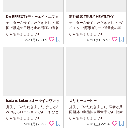
DA EFFECT (ディーエイ・エフェ
新谷酵素 TRULY HEATLTHY
クト) ハイドロサンスクリーン
モニターさせていただきました ⁡ 韓
モニターさせていただきました ⁡ ダ
国で話題の日焼け止め 韓国の有名
イエット*酵素ゼリー *通常食の置
皮膚科で開発された医師が選んだ
換えとして ◇カットゼリー濃厚ザ
なんちゃましまし (5)
なんちゃましまし (5)
スキンケアと言われているそうで
クロ味 ◇スムースアウトゼリー さ
8/3 (月) 23:16
7/29 (水) 16:59
す 乳液のようなテクスチャー 軽い
っぱりアロエ味 ⁡ ザクロ味は食後の
何度も重ね塗りしてもベタつかな
デザート代わりに 別腹...
い...
hada to kokoro オールインワン ク
スリミーコーヒー
リーム化粧水
提供していただきました ⁡ 少しとろ
提供していただきました ⁡ 医者と共
みのあるローションです これひと
同開発の機能性表示食品です ⁡ 健康
つで 化粧水・乳液・美容液・クリ
と美容をサポート 毎日の1杯を置
なんちゃましまし (5)
なんちゃましまし (5)
ームまで 朝晩洗顔後にこれだけで
換えて健康習慣を始めてみました ⁡
7/20 (月) 23:22
7/18 (土) 22:54
スキンケア完結！ ⁡ 毎日暑い💦 さっ
空腹時の血糖値の改善や肥満気味