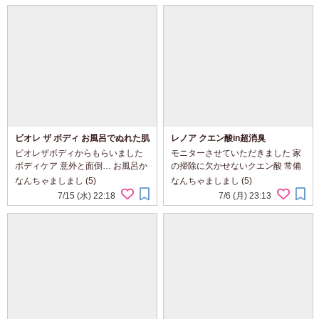
さと済ませたい...
の体重・体脂肪・...
ビオレ ザ ボディ お風呂でぬれた肌
レノア クエン酸in超消臭
に使うボディ乳液（無香料）
⁡ビオレザボディからもらいました ⁡
モニターさせていただきました 家
ボディケア 意外と面倒… お風呂か
の掃除に欠かせないクエン酸 常備
ら出て先ずは顔から ボディは後回
しているお家もあるのではないで
なんちゃましまし (5)
なんちゃましまし (5)
し その間にどんどん乾燥が始まっ
しょうか？ ⁡ 柔軟剤の代わりに！ 古
7/15 (水) 22:18
7/6 (月) 23:13
ています ⁡ このボディ乳液はお風呂
くなったタオルやいつの間にか襟
の中でボディケア...
の黄ばみを剥がしとってくれる便
利...