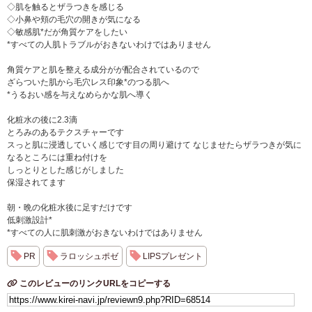
◇肌を触るとザラつきを感じる
◇小鼻や頬の毛穴の開きが気になる
◇敏感肌*だが角質ケアをしたい
*すべての人肌トラブルがおきないわけではありません
角質ケアと肌を整える成分がが配合されているので
ざらついた肌から毛穴レス印象*のつる肌へ
*うるおい感を与えなめらかな肌へ導く
化粧水の後に2.3滴
とろみのあるテクスチャーです
スっと肌に浸透していく感じです目の周り避けて なじませたらザラつきが気に
なるところには重ね付けを
しっとりとした感じがしました
保湿されてます
朝・晩の化粧水後に足すだけです
低刺激設計*
*すべての人に肌刺激がおきないわけではありません
PR
ラロッシュポゼ
LIPSプレゼント
このレビューのリンクURLをコピーする