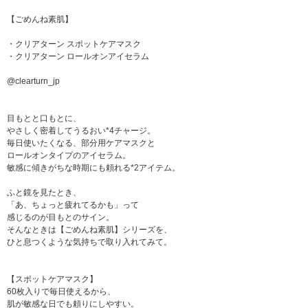
【ごめんね素肌】
・クリアターン スポットケアマスク
・クリアターン ロールオンアイセラム
@clearturn_jp
目もとと口もとに、
やさしく密着してうるおい*4チャージ。
毎日使いたくなる、部分用ケアマスクと
ロールオンタイプのアイセラム。
敏感に傾きがちな時期にも頼れる*2アイテム。
ふと鏡を見たとき、
「あ、ちょっと疲れてるかも」って
感じるのが目もとのサイン。
そんなときは【ごめんね素肌】シリーズを、
ひと息つくような気持ちで取り入れてみて。
【スポットケアマスク】
60枚入りで毎日使えるから、
肌が敏感な日でも頼りにしやすい。