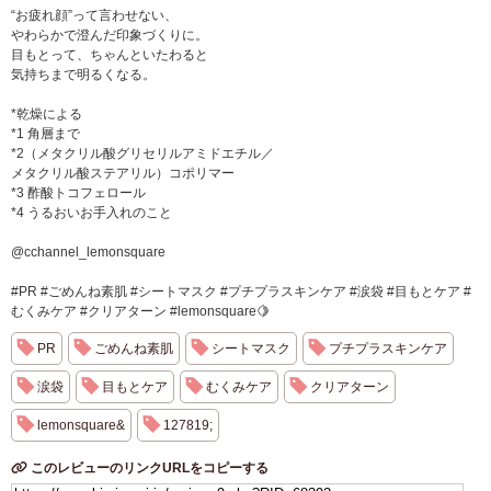
“お疲れ顔”って言わせない、
やわらかで澄んだ印象づくりに。
目もとって、ちゃんといたわると
気持ちまで明るくなる。
*乾燥による
*1 角層まで
*2（メタクリル酸グリセリルアミドエチル／
メタクリル酸ステアリル）コポリマー
*3 酢酸トコフェロール
*4 うるおいお手入れのこと
@cchannel_lemonsquare
#PR #ごめんね素肌 #シートマスク #プチプラスキンケア #涙袋 #目もとケア #
むくみケア #クリアターン #lemonsquare🍋
PR
ごめんね素肌
シートマスク
プチプラスキンケア
涙袋
目もとケア
むくみケア
クリアターン
lemonsquare&
127819;
このレビューのリンクURLをコピーする