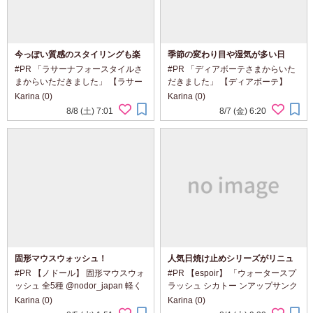
今っぽい質感のスタイリングも楽
季節の変わり目や湿気が多い日
しめる2つのヘアオイル
に。
#PR 「ラサーナフォースタイルさ
#PR 「ディアボーテさまからいた
まからいただきました」 【ラサー
だきました」 【ディアボーテ】
ナ フォースタイル】 「グロスキュ
「オイルインシャンプー／コンデ
Karina (0)
Karina (0)
ア オイルスプレー」 「リンクリペ
ィショナー(リッチ＆リペア)」
8/8 (土) 7:01
8/7 (金) 6:20
アオイル ピュレ」
@dearbeautehimawari_kracie 髪
@lasana_official ダメージをケア
の広がりやパサつきが気になる日
しながら、...
に、 自然...
固形マウスウォッシュ！
人気日焼け止めシリーズがリニュ
ーアル
#PR 【ノドール】 固形マウスウォ
#PR 【espoir】 「ウォータースプ
ッシュ 全5種 @nodor_japan 軽く
ラッシュ シカトー ンアップサンク
て、持ち運びに便利な固形マウス
リーム」 「日焼け止めクリーム4
Karina (0)
Karina (0)
ウォッシュ。 外出先でも手軽に使
種」 ・ウォータースプラッシュ セ