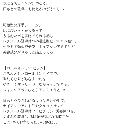
気になる目もとだけでなく、
口もとの乾燥にも使えるのがうれしい。
羽根型の厚手シートが、
肌にぴたっと寄り添って、
うるおい*4を届けてくれる感じ。
レチノール誘導体*3や浸透型ヒアルロン酸*1、
セラミド類似成分*2、ナイアシンアミドなど、
美容成分がぎゅっと詰まってる。
【ロールオン アイセラム】
ころんとしたロールオンタイプで、
重たくなりがちなまぶたを
やさしくマッサージしながらケアできる。
スキンケア後のひと手間にちょうどいい。
目もとをひきしめるような使い心地で、
ナイアシンアミド*1やグルタチオン*1、
レチノール誘導体1*、ビタミンE誘導体*3も。
くすみや乾燥*よる印象が気になる時こそ、
この1本でお守りみたいな存在に。