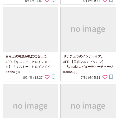
8/5 (水) 1:51
8/4 (火) 9:32
える、 新感覚のオーラルケアアイ
ラミド ・ウォータースプラッシュ
テムです。 K-POPアイドルもお
クイックスージング ・ウォーター
す...
スプ...
目もとの乾燥が気になる日に
リナチュラのインナーケア。
#PR 【キスミー ヒロインメイ
#PR 【美容マルチビタミン】
ク】 「キスミー ヒロインメイ
「Re:natura ビューティーチャージ
ク アイエステクリーム」
マルチビタミン&ミネラル」
Karina (0)
Karina (0)
@heroinemake 目もとの乾燥が気
@renatura_official 美容のために何
8/2 (日) 18:27
7/31 (金) 5:11
になる日に取り入れたい、 濃密*1
か始めたいけれど、 スキンケアを
なクリームと、 セラミック製マッ
何品も増やすのは大変。 そんな今
サージヘッドが...
の気分...