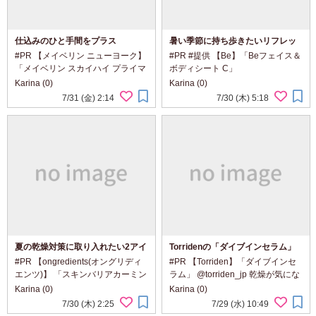
仕込みのひと手間をプラス
暑い季節に持ち歩きたいリフレッ
シュシート
#PR 【メイベリン ニューヨーク】
#PR #提供 【Be】「Beフェイス＆
「メイベリン スカイハイ プライマ
ボディシート C」
ー」 「イベリン スカイハイ 01 ブ
@be_activeorganic 風吹き抜ける
Karina (0)
Karina (0)
ラック」 @maybelline メイベリン
ハーブガーデンのような香りと、
7/31 (金) 2:14
7/30 (木) 5:18
の人気マスカラに、 仕込みのひと
みずみずしい使い心地。 顔にもボ
手間をプラス。 ロング感も...
ディにも使える、 暑い季節に持ち
歩きたいリフレ...
夏の乾燥対策に取り入れたい2アイ
Torridenの「ダイブインセラム」
テム
#PR 【ongredients(オングリディ
#PR 【Torriden】「ダイブインセ
エンツ)】 「スキンバリアカーミン
ラム」 @torriden_jp 乾燥が気にな
グローションEX」 「オングリディ
る日の肌に、 みずみずしいうるお
Karina (0)
Karina (0)
エンツ スキンバリアグローミス
いを重ねる一本。 Torridenの「ダ
7/30 (木) 2:25
7/29 (水) 10:49
ト」 @ongredientsjp ongredients
イブインセラム」。 ダイブインら