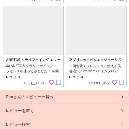
本1本整えやすく、自然な束感を演
要な量だけ出しやすく、 筆先も細
出しやすいと感じました。重ねて
めで甘皮まわりや爪のキワまで塗
も重たく見えにく...
りや...
ANETOS クラリファイング エッセ
アプリコットビタエクソソーム ワ
ンスを使ってみました！
ンデーセラム
## ANETOS クラリファイング エ
＼個包装でフレッシュに使える美
ッセンスを使ってみました！ 今回
容液✨／ I'm from /アイムフロム
は、ANETOS クラリファイング エ
「アプリコットビタエクソソーム
Rira (13)
Rira (13)
ッセンスをお試ししました。 こち
ワンデーセラム」を使ってみまし
7/11 (土) 16:46
7/9 (木) 19:27
らは、小鼻などの気になる部分を
た🍑 1回使い切りタイプなので衛
ケアできる角質ケア洗浄料で、角
生的で、旅行やお泊まりにも...
Riraさんのレビュー一覧へ
栓専用クリーナ...
レビューを書く
レビュー検索