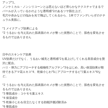
アップ*1。
ノンケミカル・ノンシリコーンとは思えないほど滑らかなテクスチャでまるで
パールが入っているかのような透明感*2のあるツヤ肌仕上げ。
毛穴や赤みなどの悩みを光で飛ばしてくれるから、1本でファンデいらずのナチ
ュラル美肌に。
*1 メイクアップ効果による
*2 うるおいを与え乱れた肌表面のキメが整った状態のことで、肌色を変化させ
るものではありません
日中のスキンケア効果
UV効果だけでなく、うるおい補充と透明感*2を底上げしてくれる美容成分を贅
沢に配合。
ハリ・弾力にアプローチする植物性アルブチン*3をはじめ、高い保湿効果が期
待できるアマ花エキス*4、乾燥小じわ*5にアプローチするビワ葉エキス*6な
ど。
*2 うるおいを与え乱れた肌表面のキメが整った状態のことで、肌色を変化させ
るものではありません
*3 整肌成分：コケモモ葉エキス
*4 保湿成分
*5 乾燥小じわを目立たなくする効能評価試験済み
*6 整肌成分