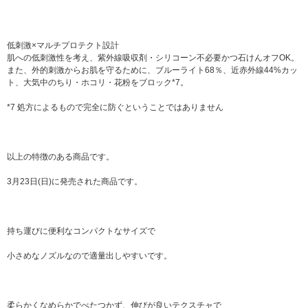
低刺激×マルチプロテクト設計
肌への低刺激性を考え、紫外線吸収剤・シリコーン不必要かつ石けんオフOK。
また、外的刺激からお肌を守るために、ブルーライト68％、近赤外線44%カッ
ト、大気中のちり・ホコリ・花粉をブロック*7。
*7 処方によるもので完全に防ぐということではありません
以上の特徴のある商品です。
3月23日(日)に発売された商品です。
持ち運びに便利なコンパクトなサイズで
小さめなノズルなので適量出しやすいです。
柔らかくなめらかでべたつかず、伸びが良いテクスチャで