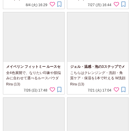
イラストが描かれていて、見た目
ムーバーです。 2層タイプなの
8/4 (火) 16:29
7/27 (月) 16:44
からも癒やされるデザイン♪ 開封す
で、使用前によく振ってからコッ
ると、樹液シートと固定用シート
トンにたっぷり含ませ、10秒ほど
が個包装にな...
目元になじませるだけ...
メイベリン フィットミー ルースセ
ジェル・温感・泡の3ステップでメ
ッティング パウダー 全4色をレビ
イクオフ♪「モイストクリアジェル
全4色展開で、なりたい印象や肌悩
こちらはクレンジング・洗顔・角
ュー！
フォームWクレンズ」を使ってみ
みに合わせて選べるルースパウダ
質ケア・保湿を1本で叶える W洗顔
ました！
ーです。 カラーは 🤍01 トランス
不要のクレンジング洗顔料です。
Rira (13)
Rira (13)
ルーセント 🩵04 アイシーブルー
最初はとろみのあるジェル状で、
7/26 (日) 17:48
7/21 (火) 17:04
💛ベージュ 🩷ベビーピンク パウ
肌になじませるとほんのり温かく
ダ...
感じられます。 この温感ジェルが
メイ...