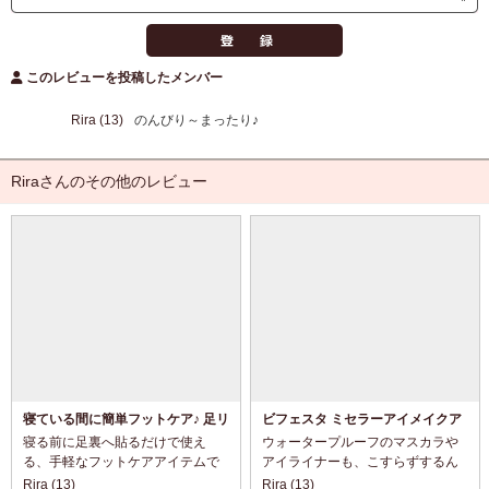
このレビューを投稿したメンバー
Rira (13)
のんびり～まったり♪
Riraさんのその他のレビュー
寝ている間に簡単フットケア♪ 足リ
ビフェスタ ミセラーアイメイクア
ラックス樹液溶岩シート ラベンダ
ップリムーバー
寝る前に足裏へ貼るだけで使え
ウォータープルーフのマスカラや
ーを使ってみました
る、手軽なフットケアアイテムで
アイライナーも、こすらずするん
す。 パッケージにはラベンダーの
と落としやすいポイントメイクリ
Rira (13)
Rira (13)