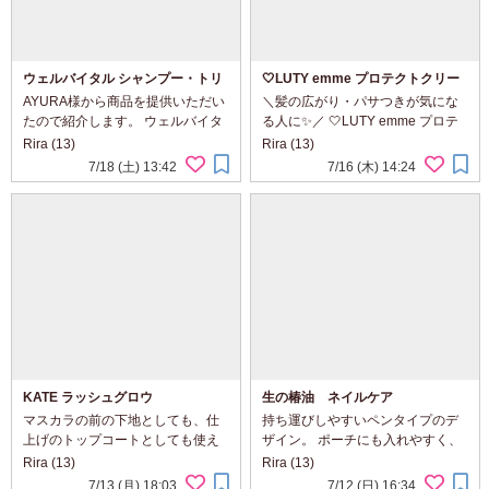
ウェルバイタル シャンプー・トリ
🤍LUTY emme プロテクトクリー
ートメント
ム🤍
AYURA様から商品を提供いただい
＼髪の広がり・パサつきが気にな
たので紹介します。 ウェルバイタ
る人に✨／ 🤍LUTY emme プロテ
ル シャンプー・トリートメント 使
クトクリーム🤍 ドライヤー前のヘ
Rira (13)
Rira (13)
い始めてまず感じたのは、シャン
アケアに取り入れてみました♪ ✔
7/18 (土) 13:42
7/16 (木) 14:24
プーの泡立ちの良さ。 きめ細かく
乾燥によるパサつきが気になる…
てやさしい泡が髪全体を包み込
✔ 朝...
み、摩擦を感...
KATE ラッシュグロウ
生の椿油 ネイルケア
マスカラの前の下地としても、仕
持ち運びしやすいペンタイプのデ
上げのトップコートとしても使え
ザイン。 ポーチにも入れやすく、
る2WAYタイプです。 コームタイ
乾燥が気になったタイミングで手
Rira (13)
Rira (13)
プなので、まつ毛をとかしながら1
軽に使えます。 ノック式なので必
7/13 (月) 18:03
7/12 (日) 16:34