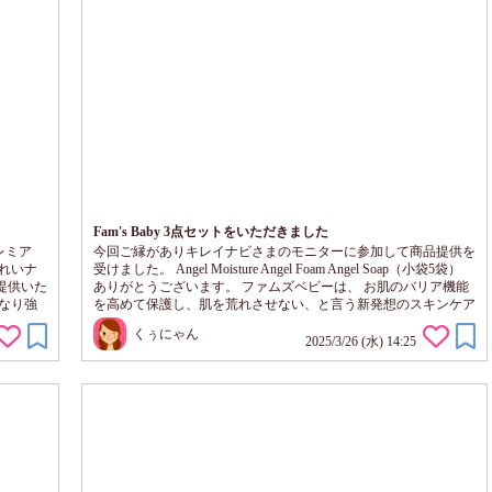
Fam's Baby 3点セットをいただきました
プレミア
今回ご縁がありキレイナビさまのモニターに参加して商品提供を
れいナ
受けました。 Angel Moisture Angel Foam Angel Soap（小袋5袋）
提供いた
ありがとうございます。 ファムズベビーは、 お肌のバリア機能
なり強
を高めて保護し、肌を荒れさせない、と言う新発想のスキンケア
な…と
なんです。 ☆ローション 天然由来100％の新生児から使える保湿
くぅにゃん
気にな
剤なんです。 水の代わりに、三重県の榊原温泉の源泉水が使用
2025/3/26 (水) 14:25
UM
されています。 少しとろみがあるテクスチャーで、お肌がしっ
なんで
とりするような使い心地。でも、つけたあとのお肌はサラサラ
で、気持ちよいです。...