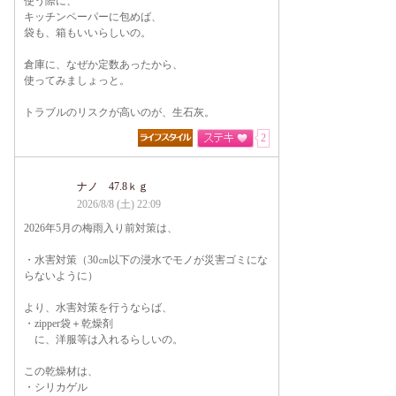
使う際に、
キッチンペーパーに包めば、
袋も、箱もいいらしいの。
倉庫に、なぜか定数あったから、
使ってみましょっと。
トラブルのリスクが高いのが、生石灰。
2
ナノ 47.8ｋｇ
2026/8/8 (土) 22:09
2026年5月の梅雨入り前対策は、
・水害対策（30㎝以下の浸水でモノが災害ゴミにな
らないように）
より、水害対策を行うならば、
・zipper袋＋乾燥剤
に、洋服等は入れるらしいの。
この乾燥材は、
・シリカゲル