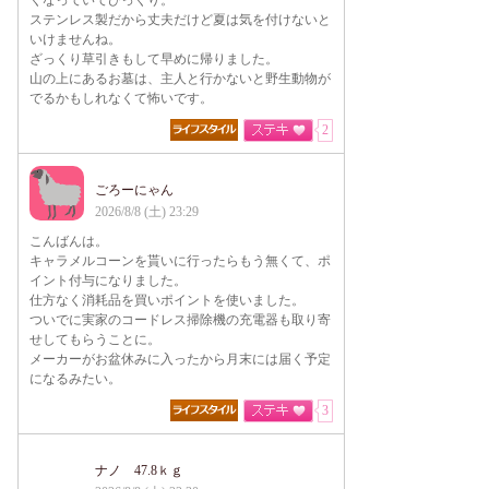
くなっていてびっくり。
ステンレス製だから丈夫だけど夏は気を付けないと
いけませんね。
ざっくり草引きもして早めに帰りました。
山の上にあるお墓は、主人と行かないと野生動物が
でるかもしれなくて怖いです。
2
ごろーにゃん
2026/8/8 (土) 23:29
こんばんは。
キャラメルコーンを貰いに行ったらもう無くて、ポ
イント付与になりました。
仕方なく消耗品を買いポイントを使いました。
ついでに実家のコードレス掃除機の充電器も取り寄
せしてもらうことに。
メーカーがお盆休みに入ったから月末には届く予定
になるみたい。
3
ナノ 47.8ｋｇ