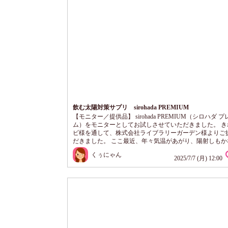
飲む太陽対策サプリ sirohada PREMIUM
【モニター／提供品】 sirohada PREMIUM（シロハダ 
ム）をモニターとしてお試しさせていただきました。 き
ビ様を通して、株式会社ライブラリーガーデン様よりご
だきました。 ここ最近、年々気温があがり、陽射しもか
くなってきて、 日焼け止めだけではちょっと心もとない
くぅにゃん
思っていたところ、 「インナーケア」のアイテムとして
2025/7/7 (月) 12:00
っていたこちらをお試しできることに！ sirohada PREMI
は、“飲む太陽対策”として提案されているサプリメント
す！ パイナップル由来のグルコシルセ...