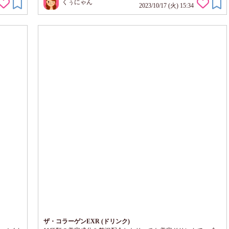
くぅにゃん
ッシュタ
まのローヤルゼリー研究で解明された女性をサポートする成分デ
2023/10/17 (火) 15:34
すいで
セン酸に着目した、 デセン酸含有ローヤルゼリーエキス配合の
ている
薬用育毛剤なんです。 赤いボトルが印象的です 使う目安のメモ
リがついています。 1本を...
ザ・コラーゲンEXR (ドリンク)