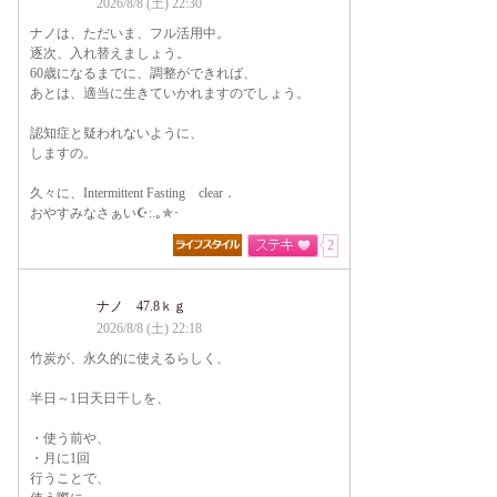
2026/8/8 (土) 22:30
ナノは、ただいま、フル活用中。
逐次、入れ替えましょう。
60歳になるまでに、調整ができれば、
あとは、適当に生きていかれますのでしょう。
認知症と疑われないように、
しますの。
久々に、Intermittent Fasting clear．
おやすみなさぁい☪:.｡✯･
2
ナノ 47.8ｋｇ
2026/8/8 (土) 22:18
竹炭が、永久的に使えるらしく、
半日～1日天日干しを、
・使う前や、
・月に1回
行うことで、