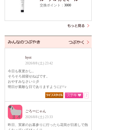
交換ポイント：
3000
hyoi
2026/8/8 (土) 23:42
今日も夜更かし。
そろそろ就寝せねばです。
おやすみなさい☆彡
明日が素敵な日でありますように(^^♪
2
ごろーにゃん
2026/8/8 (土) 23:33
昨日、実家のお墓参りに行ったら花筒が日差しで熱