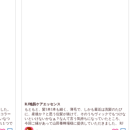
RJ地肌ケアエッセンス
きました。
もともと、髪1本1本も細く、薄毛で、しかも最近は洗髪のたび
n コラー
に、産後か？と思う位髪が抜けて、そのうちヴィックでもつけな
いなつ
いといけないかなぁ？なんて言う気持ちになっていたところ、
これ１つで
今回ご縁があって山田養蜂場様に提供していただきました、 RJ
応じたお
地肌ケアエッセンス を、使わせていただきました 山田養蜂場さ