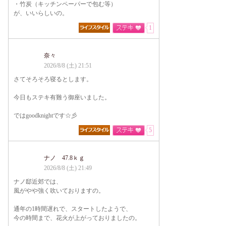
・竹炭（キッチンペーパーで包む等）
が、いいらしいの。
1
奈々
2026/8/8 (土) 21:51
さてそろそろ寝るとします。
今日もステキ有難う御座いました。
ではgoodknightです☆彡
5
ナノ 47.8ｋｇ
2026/8/8 (土) 21:49
ナノ邸近郊では、
風がやや強く吹いておりますの。
通年の1時間遅れで、スタートしたようで、
今の時間まで、花火が上がっておりましたの。