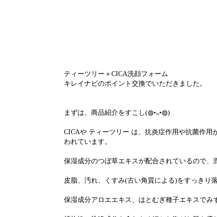
ティーツリー＋CICA洗顔フォーム
キレイナビのポイント交換でいただきました。
まずは、商品紹介をすこし(◍•ᴗ•◍)
CICAや ティーツリー は、抗炎症作用や抗菌
われています。
保湿成分のつぼ草エキスが配合されているので、
皮脂、汚れ、くすみ(古い角質による)をすっきり
保湿成分アロエエキス、はとむぎ種子エキスでみ