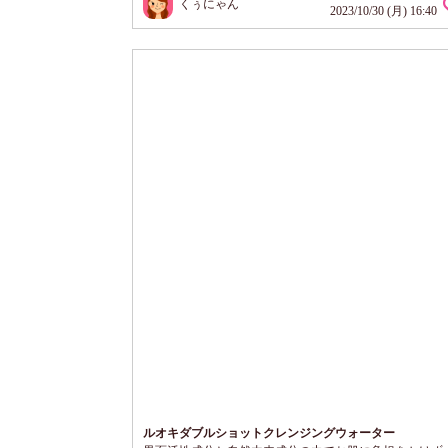
くぅにゃん
手入れのこと *メーキャップ効果による ボトルは、プ
2023/10/30 (月) 16:40
イプで、手にもちやすく、かたちも出しやすく、使いや
す。 みずみずしいテクスチャーで、まるで美容液を付け
感じ...
ルオキダブルショットクレンジングウォーター