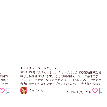
モイスチャージェルクリーム
た
SESALIS モイスチャージェルクリームは、かどや製油株式会社
 独自の
様から発売されています。 かどや製油さんって、ご存知です
発酵液
か？「純正ごま油」で有名ですよね。 SELALISって、ごまの生
したオ
命力に着目したスキンケアブランドなんです。 大人肌の悩みを
日間、
ケアするオイルイン・ジェルクリームが誕生しました。 つやや
くぅにゃん
0% 石
かでなめらかなお肌へと導くセサミオイル配合のジェルクリーム
2024/1/24 (水) 12:06
分不使
です。 セサミオイルって、セサミノールや、リノール酸を多く
たのはコ
含んでいて、お肌の油分を補い、水分を閉じ込めて、ハリのある
健やかなお肌へと整えてくれる効果があ...