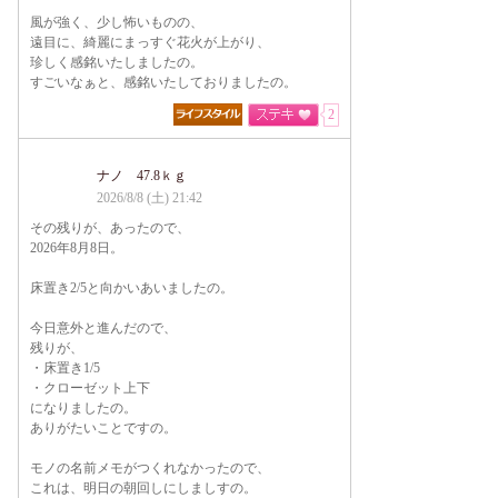
風が強く、少し怖いものの、
遠目に、綺麗にまっすぐ花火が上がり、
珍しく感銘いたしましたの。
すごいなぁと、感銘いたしておりましたの。
2
ナノ 47.8ｋｇ
2026/8/8 (土) 21:42
その残りが、あったので、
2026年8月8日。
床置き2/5と向かいあいましたの。
今日意外と進んだので、
残りが、
・床置き1/5
・クローゼット上下
になりましたの。
ありがたいことですの。
モノの名前メモがつくれなかったので、
これは、明日の朝回しにしましすの。