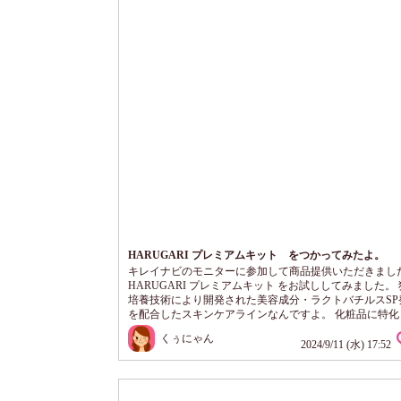
HARUGARI プレミアムキット をつかってみたよ。
キレイナビのモニターに参加して商品提供いただきまし
HARUGARI プレミアムキット をお試ししてみました。
培養技術により開発された美容成分・ラクトバチルスSP
を配合したスキンケアラインなんですよ。 化粧品に特化
リジナルの整肌保湿成分なんだそうです。 こちらは、７
くぅにゃん
試せるトライアルキットになっています。 天然由来成分10
2024/9/11 (水) 17:52
油系界面活性剤不使用 パラベンなどの石油系化学合成成
用 合成着色料、合成香料不使用 鉱物油不使用 お試しし
チラ ラクトバチルスSPロー...