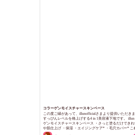
コラーゲンモイスチャースキンベース
この度ご縁があって、illunofficialさまより提供いただ
すっぴんレベルを格上げする4 in 1美容液下地です。 illu
ゲンモイスチャースキンベース ・さっと塗るだけできれ
や肌仕上げ ・保湿 ・エイジングケア* ・毛穴カバー* 
４つの効果。 おまけに、トーンアップ*まで。 *年齢に