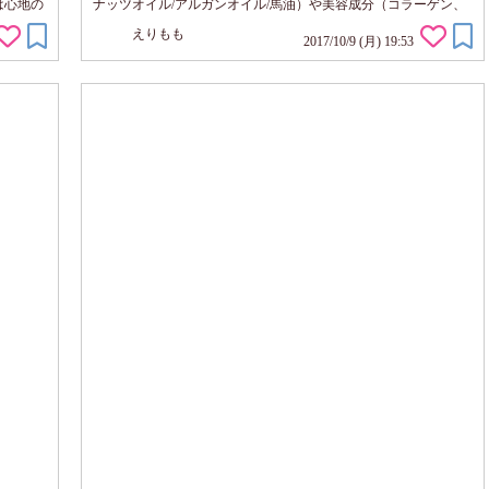
は心地の
ナッツオイル/アルガンオイル/馬油）や美容成分（コラーゲン、
与え、イ
レチノール）も配合されています。 現在、ジェルネイルをして
えりもも
汚れを除
いる私は、爪の根元と爪の裏側に塗ってケアしています。何も付
2017/10/9 (月) 19:53
テより
いていない爪であれば、爪や甘皮部分に塗り伸ばしてケアしま
ちで体
す。 のびやすいクリーム状なので馴染みやすいですし、ほんの
り良い香りなのでお気に入り。 クリー...