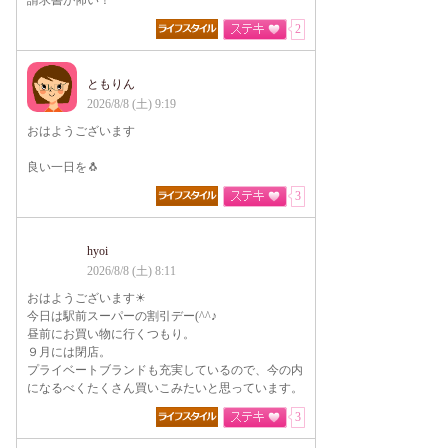
請求書が怖い！
2
ともりん
2026/8/8 (土) 9:19
おはようございます
良い一日を🐧
3
hyoi
2026/8/8 (土) 8:11
おはようございます☀
今日は駅前スーパーの割引デー(^^♪
昼前にお買い物に行くつもり。
９月には閉店。
プライベートブランドも充実しているので、今の内
になるべくたくさん買いこみたいと思っています。
3