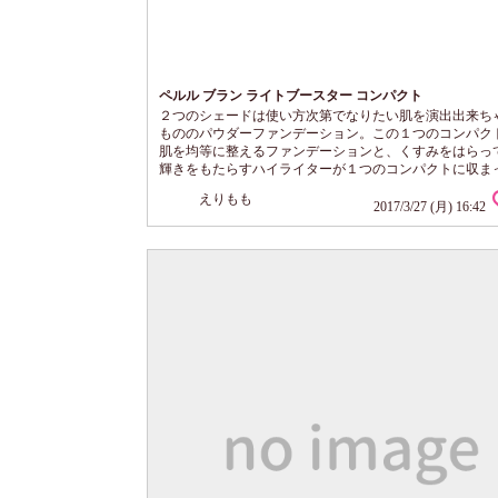
ペルル ブラン ライトブースター コンパクト
２つのシェードは使い方次第でなりたい肌を演出出来ち
もののパウダーファンデーション。この１つのコンパク
肌を均等に整えるファンデーションと、くすみをはらっ
輝きをもたらすハイライターが１つのコンパクトに収ま
す。 このパウダーファンデーションの魅力はそれだけで
えりもも
ません。気温や湿度の変化による毛穴の開きやメイクの
2017/3/27 (月) 16:42
を防ぐ画期的な新技術を採用しているので、どんな天候
がないお肌に仕上げる事が出来ます。 ２つのシェードは
次第でなりたい肌を演出出来ちゃう優...