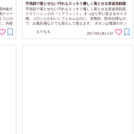
手洗顔で落とせない汚れもスッキリ優しく落とせる音波洗顔器
『ミアフィット』
で紫外線ダ
手洗顔で落とせない汚れもスッキリ優しく落とせる音波洗顔器
用クリー
クラリソニックの『ミアフィット』 すっぽり手に収まるサイズ
ようにの
感。コロンとかわいいフォルムなのに、本格的。防水仕様なの
ど。内容
で、お風呂場などでも安心して使えます。 ボタンは電源のオン
となって
オフのボタンとモード選択ボタンの２つのみだから操作も楽ち
えりもも
ラッとし
ん。機械音痴の私でもすぐ使いこなせる簡単仕様。選べるモード
2017/4/6 (木) 2:47
ーション
は２つ（デリケートモード・パワークレンジングモード）あり、
らいなら
お肌のコンディションによって使い分ける事が出来ます。 使い
方は、お肌とブラシをぬるま湯で濡ら...