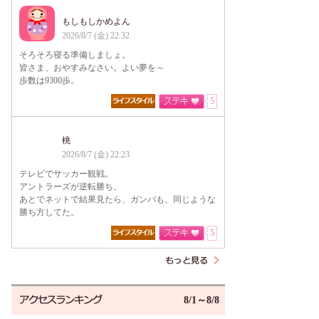
もしもしかめよん
2026/8/7 (金) 22:32
そろそろ寝る準備しましょ。
皆さま、おやすみなさい。よい夢を～
歩数は9300歩。
5
桃
2026/8/7 (金) 22:23
テレビでサッカー観戦。
アントラーズが逆転勝ち。
あとでネットで結果見たら、ガンバも、同じような
勝ち方してた。
5
8/1～8/8