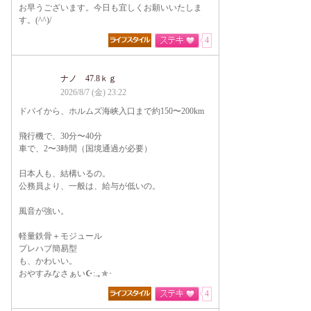
お早うございます。今日も宜しくお願いいたしま
す。(^^)/
4
ナノ 47.8ｋｇ
2026/8/7 (金) 23:22
ドバイから、ホルムズ海峡入口まで約150〜200km
飛行機で、30分〜40分
車で、2〜3時間（国境通過が必要）
日本人も、結構いるの。
公務員より、一般は、給与が低いの。
風音が強い。
軽量鉄骨＋モジュール
プレハブ簡易型
も、かわいい。
おやすみなさぁい☪:.｡✯･
4