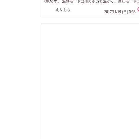
OKです。 温熱モードはポカポカと温かく、冷却モード
いいヒンヤリ感。 振動やEMSは肌に心地のいい刺激を
えりもも
オン導出入の効果により普段の洗顔では落としきれない
2017/11/19 (日) 5:33
去したり美容成分の浸透をサポートしてくれます。 エス
手軽だしコスパも◎ 今回、レンタルモニターというかた
験させていただきました。使用前...