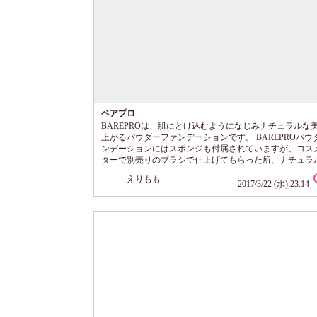
ベアプロ
BAREPROは、肌にとけ込むようになじみナチュラルな
上がるパウダーファンデーションです。 BAREPROパウ
ンデーションにはスポンジも付属されていますが、コス
ターで別売りのブラシで仕上げてもらった所、ナチュラ
細やかなお肌に仕上がりにテンション上がりました。な
えりもも
BAREPROを使うときはスポンジは使わずブラシ一筋です
2017/3/22 (水) 23:14
ダーファンデーションなのですが粉感が全くなく、重ね
りにならないのが魅力。軽やかで何も塗っていないかの
覚ですが…まるで素肌そのものが綺麗になっ...