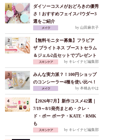
ダイソーコスメがおどろきの優秀
さ！おすすめフェイスパウダー3
選をご紹介
by
山田麻衣子
【無料モニター募集】フラビア
ザ ブライトネス ブーストセラム
＆ジェル2点セットでプレゼント
by
キレイナビ編集部
みんな実力派？！100円ショップ
のコンシーラー4種を使い比べ！
by
本橋あやは
【2026年7月】新作コスメ42選｜
7/19～8/1発売まとめ・クレ・
ド・ポー ボーテ・KATE・RMK
も
by
キレイナビ編集部