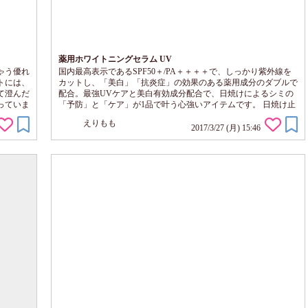
薬用ホワイトニングセラム UV
ゃう優れ
国内最高表示であるSPF50＋/PA＋＋＋＋で、しっかり紫外線を
トには、
カットし、「美白」「抗炎症」の効果のある薬用成分のダブルで
て澄んだ
配合。最強UVケアと美白有効成分配合で、日焼けによるシミの
っていま
「予防」と「ケア」が1品で叶う心強いアイテムです。 日焼け止
はあり
めというと、効果が高くなればなるほど、お肌への負担があるイ
えりもも
皮脂汚れ
メージでしたが、ノンケミカル処方でお肌に優しく、乾燥肌や敏
2017/3/27 (月) 15:46
にも揺る
感肌でも使えます。日焼け止めにありがちな白浮きとは無縁の美
使い方
容液タッチですーっとお肌に馴染みます。 ブライトニング・エ
イジングケア効果のある希少な白いイチ...