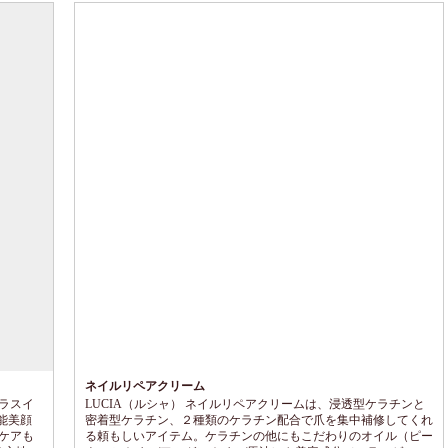
ネイルリペアクリーム
・プラスイ
LUCIA（ルシャ） ネイルリペアクリームは、浸透型ケラチンと
能美顔
密着型ケラチン、２種類のケラチン配合で爪を集中補修してくれ
ケアも
る頼もしいアイテム。ケラチンの他にもこだわりのオイル（ピー