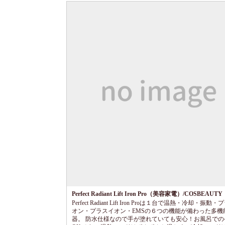
Perfect Radiant Lift Iron Pro（美容家電）/COSBEAUTY
Perfect Radiant Lift Iron Proは１台で温熱・冷却・振動
オン・プラスイオン・EMSの６つの機能が備わった多機
器。 防水仕様なので手が塗れていても安心！お風呂での