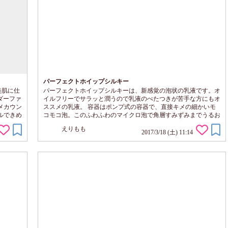
パーフェクトホイップシルキー
美肌に仕
パーフェクトホイップシルキーは、新感覚の泡状の乳液です。オ
ダーファ
イルフリーでサラッと潤うので乳液のべたつきが苦手な方にもオ
メカウン
ススメの乳液。 容器はポンプ式の容器で、直接キメの細かいモ
ルできめ
コモコ泡。このふわふわのマイクロ泡で角層すみずみまでうるお
ので、
いが浸透します。 １回分の使用量は１プッシュほど。コスパも
えりもも
。 パウ
◎。足して使ってもべたつきは気にならなかったので、物足りな
2017/3/18 (土) 11:14
ても厚塗
い方は重ねて使ってもいいかもしれません。 お肌になじませた
ような感
直後はみずみずしい潤い肌。しかも馴染ませて少したつと潤いそ
のままにサラッとした触り心地の...