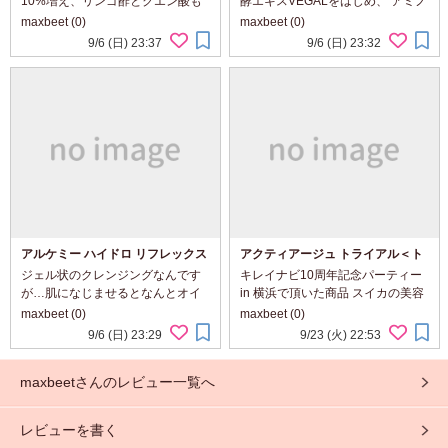
10%増え、リンゴ酢とクエン酸も
酵エキスVEGALをはじめ、 アミノ
加わり、保湿力、キメがＵＰして
酸の一種であるセリン、グリシン
maxbeet (0)
maxbeet (0)
いるんですよ。 香りがローズベー
等の保湿成分が配合されているの
9/6 (日) 23:37
9/6 (日) 23:32
スですがグリーンフレッシュ、カ
で洗った後のしっとり感が嬉しい
シスと相まって甘すぎないフルー
ですし、使い続けるとクスミが改
ティな香りが心地よい...
善されている感じ。香...
アルケミー ハイドロ リフレックス
アクティアージュ トライアル＜ト
クレンジング ジェル
ライアルセット＞
ジェル状のクレンジングなんです
キレイナビ10周年記念パーティー
が…肌になじませるとなんとオイ
in 横浜で頂いた商品 スイカの美容
ルに！！でもべたつかずなめらか
成分をギュッと濃縮したスキンケ
maxbeet (0)
maxbeet (0)
にメイクに馴染んでしっかり落と
アセット スイカ食べるのが大好き
9/6 (日) 23:29
9/23 (火) 22:53
してくれます宇。保湿成分配合な
な私ですが、こちらはスイカの美
のでオフの後のお肌もシットリで
容成分ギュッと濃縮して詰め込ま
maxbeetさんのレビュー一覧へ
す
れたスキンケアな...
レビューを書く