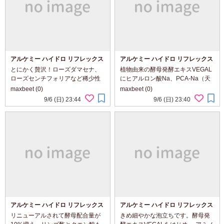
アルケミー ハイドロ リフレックス
アルケミー ハイドロ リフレックス
インテンシブ クリーム
ディープ セラム
とにかく贅沢！ローズダマセナ、
植物由来の酵母発酵エキスVEGAL
ローズセンチフォリアなど稀少性
にヒアルロン酸Na、PCA-Na（天
の高いローズオイルを贅沢に使用
然保湿因子）､大豆発酵エキス（ナ
maxbeet (0)
maxbeet (0)
したクリームなんで酵母発酵エキ
ットウガム）と沢山の保湿成分が
9/6 (日) 23:44
9/6 (日) 23:40
スVEGAL、セラミド２､ヒマワリ
配合されています。ナットウのニ
エキスなどの保湿成分が配合され
オイはないので安心して！フロー
ていてシットリ潤い肌の...
ラルグリーン＊アンバー...
アルケミー ハイドロ リフレックス
アルケミー ハイドロ リフレックス
ローション
ウォッシング フォーム
リニューアルされて酵母配合量が
きめ細やかな泡立ちです。酵母発