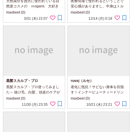
ル トリートメント シトラスハーブ
天然成分を贅沢に使われている自
医療現場で使われるということで
然派コスメの ｍogans 大好き
安心感がありますし、中身はトル
今回ハンド＆ネイルトリートメン
ラ酵母、ブラックジンジャー、オ
maxbeet (0)
maxbeet (0)
ト シトラスハーブ使ってみまし
リーブポリフェノール、α－リポ酸
3/31 (木) 22:07
12/14 (月) 0:18
たよ～ 若草色の爽やかなパケで
等が配合されています。 お風呂に
す。 手になじませていると、体温
入る時に靴下脱いでゴムの痕がく
でレモング...
っきりなんです...
黒髪スカルプ・プロ
rusej（ルセ）
黒髪スカルプ・プロ使ってみまし
老化に抵抗！サビない身体を目指
た～ 抜け毛、白髪、頭皮のケアが
す！インナービューティードリン
これ１本で出来ちゃうってすごい
ク「rusej(ルセ)」飲んでいます
maxbeet (0)
maxbeet (0)
よね～ イラストに描かれているよ
～！ ホワイト＊ピンクの可愛らし
11/30 (月) 23:35
10/21 (水) 23:21
うな天然成分からなる発毛育毛成
い箱には３０包入っています。 冷
分や独自の白髪ケア成分に頭皮を
たいお水にもサッと溶けビルベリ
スッキリ洗い...
ー、カシス、アサイ...