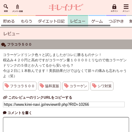
フラコラ５００
コラーゲンドリンク色々と試しましたがコレに勝るものナシ！
税込み４２０円と高めですがコラーゲン量１００００ミリなので他コラーゲン
ドリンクの５倍とか入ってるから安いかも？
今は２日に１本飲んでます！美肌効果だけではなくて節々の痛みも忘れちゃう
よ（笑）
フラコラ５００
協和直販
コラーゲン
シワ対策
このレビューのリンクURLをコピーする
コメントを書く