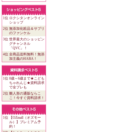
1位
ロクシタンオンライン
ショップ
2位
無添加化粧品＆サプリ
のファンケル
3位
世界最大のショッピン
グチャンネル
「QVC」！
4位
全商品送料無料！無添
加主義のHABA！
1位
0歳～6歳まで★こども
ちゃれんじ★資料請求
で全プレも
2位
雛人形の通販ならこ
こ！今すぐ資料請求！
1位
【OZmall（オズモー
ル）】プレミアム予
約！