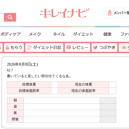
2026年8月8日(土)
62.7
書いていると直したい部分出てくるなあ。
目標体重
現在の体重
目標体脂肪率
現在の体脂肪率
朝
昼
夜
間食