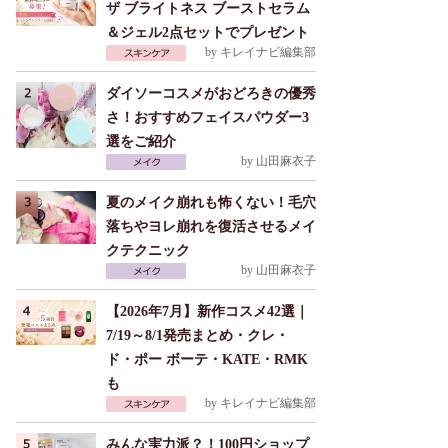
ザ ブライトネス ブーストセラム
＆ジェル2点セットでプレゼント
by
キレイナビ編集部
ダイソーコスメがおどろきの優秀
さ！おすすめフェイスパウダー3
選をご紹介
by
山田麻衣子
夏のメイク崩れも怖くない！毛穴
落ちやヨレ崩れを復活させるメイ
クテクニック
by
山田麻衣子
【2026年7月】新作コスメ42選｜
7/19～8/1発売まとめ・クレ・
ド・ポー ボーテ・KATE・RMK
も
by
キレイナビ編集部
みんな実力派？！100円ショップ