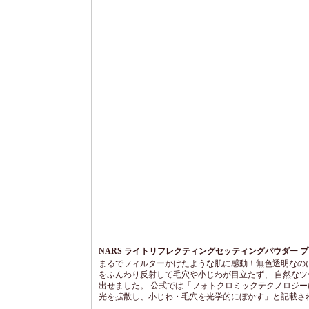
NARS ライトリフレクティングセッティングパウダー 
N
まるでフィルターかけたような肌に感動！無色透明なのに
をふんわり反射して毛穴や小じわが目立たず、 自然なツ
出せました。 公式では「フォトクロミックテクノロジー
光を拡散し、小じわ・毛穴を光学的にぼかす」と記載さ
す。 仕上げに軽くブラシでのせるだけで、「厚塗り感ゼ