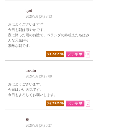
hyoi
2026/8/6 (木) 8:13
おはようございます⛅
今日も朝は涼やかです。
夜に降った雨のお陰で、ベランダの鉢植えたちはみ
んな元気(^^♪
素敵な朝です。
0
haomin
2026/8/6 (木) 7:09
おはようございます。
今日はいい天気です。
今日もよろしくお願いします。
2
桃
2026/8/6 (木) 6:27