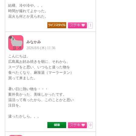
結構、冷や冷や。。。
時間が撮れてよかった。
花火も何とか見られた。
1
みなかみ
2026/8/6 (木) 11:36
こんにちは。
広島風お好み焼きを朝に、それから、
スープをと思い、いつもと違った物を
食べたくなり、麻辣湯（マーラータン）
買って来ました。
暑い日に熱い物を・・・
案外良かった、美味しかったです。
温活って有ったから、このことかと思い
注目を。
違ったかしら。。。
0