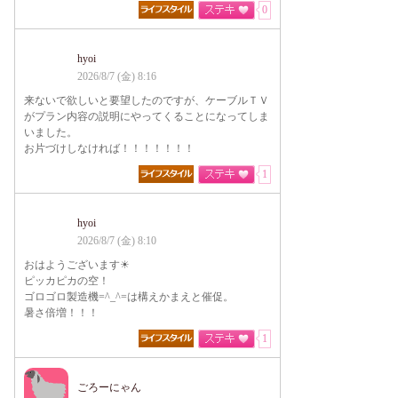
0
hyoi
2026/8/7 (金) 8:16
来ないで欲しいと要望したのですが、ケーブルＴＶ
がプラン内容の説明にやってくることになってしま
いました。
お片づけしなければ！！！！！！！
1
hyoi
2026/8/7 (金) 8:10
おはようございます☀
ピッカピカの空！
ゴロゴロ製造機=^_^=は構えかまえと催促。
暑さ倍増！！！
1
ごろーにゃん