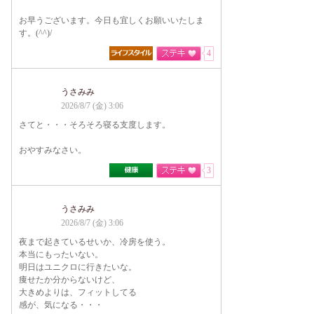
お早うございます。今日も宜しくお願いいたしま
す。(^^)/
4
うさみみ
2026/8/7 (金) 3:06
さてと・・・そろそろ寝る支度します。
おやすみなさい。
3
うさみみ
2026/8/7 (金) 3:06
夜まで起きているせいか、冷房を使う。
本当にもったいない。
明日はユニクロに行きたいな。
痩せたか分からないけど、
大きめよりは、フィットしてる
感が、気になる・・・