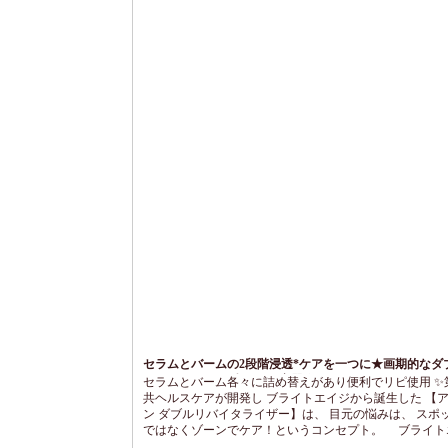
セラムとバームの2段階浸透*ケアを一つに★画期的なダ
ドのスティック型”２in1”容器★
セラムとバーム各々に詰め替えがあり便利でリピ使用 ✨
共ヘルスケアが開発し ブライトエイジから誕生した 【
ン ダブルリバイタライザー】は、 目元の悩みは、 スポ
ではなくゾーンでケア！というコンセプト。 ブライト
独自のセラム＆バームによる 2段階アプローチ✨ ーーー