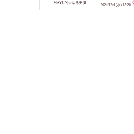
MAYU的☆ゆる美肌
ーーーーーー 商品名：アイゾーン ダブルリバイタライザー
2024/12/4 (水) 15:26
価格：目もと用美容液 4.5mL・ 目もと用美容オイルバーム 
7,150円（税込） セラム、バームともにリフィル各￥3465
ー...