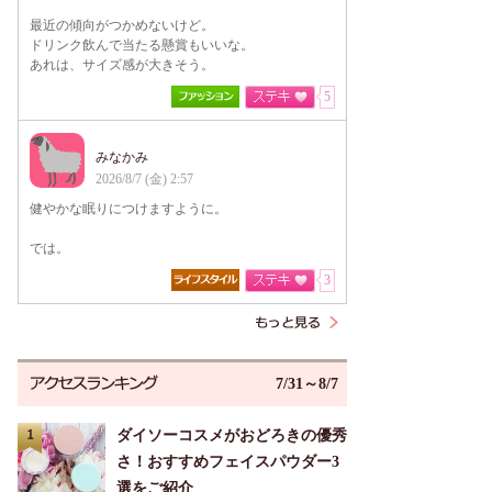
最近の傾向がつかめないけど。
ドリンク飲んで当たる懸賞もいいな。
あれは、サイズ感が大きそう。
5
みなかみ
2026/8/7 (金) 2:57
健やかな眠りにつけますように。
では。
3
7/31～8/7
ダイソーコスメがおどろきの優秀
さ！おすすめフェイスパウダー3
選をご紹介