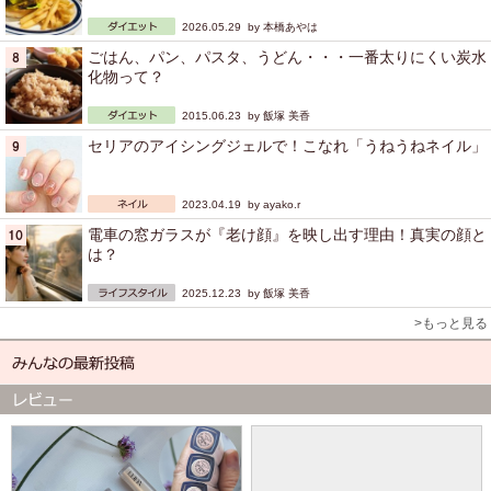
2026.05.29 by
本橋あやは
ごはん、パン、パスタ、うどん・・・一番太りにくい炭水
化物って？
2015.06.23 by
飯塚 美香
セリアのアイシングジェルで！こなれ「うねうねネイル」
2023.04.19 by
ayako.r
電車の窓ガラスが『老け顔』を映し出す理由！真実の顔と
は？
2025.12.23 by
飯塚 美香
>もっと見る