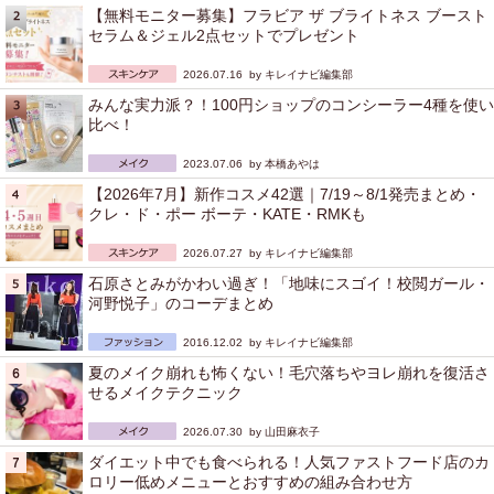
【無料モニター募集】フラビア ザ ブライトネス ブースト
セラム＆ジェル2点セットでプレゼント
2026.07.16 by
キレイナビ編集部
みんな実力派？！100円ショップのコンシーラー4種を使い
比べ！
2023.07.06 by
本橋あやは
【2026年7月】新作コスメ42選｜7/19～8/1発売まとめ・
クレ・ド・ポー ボーテ・KATE・RMKも
2026.07.27 by
キレイナビ編集部
石原さとみがかわい過ぎ！「地味にスゴイ！校閲ガール・
河野悦子」のコーデまとめ
2016.12.02 by
キレイナビ編集部
夏のメイク崩れも怖くない！毛穴落ちやヨレ崩れを復活さ
せるメイクテクニック
2026.07.30 by
山田麻衣子
ダイエット中でも食べられる！人気ファストフード店のカ
ロリー低めメニューとおすすめの組み合わせ方