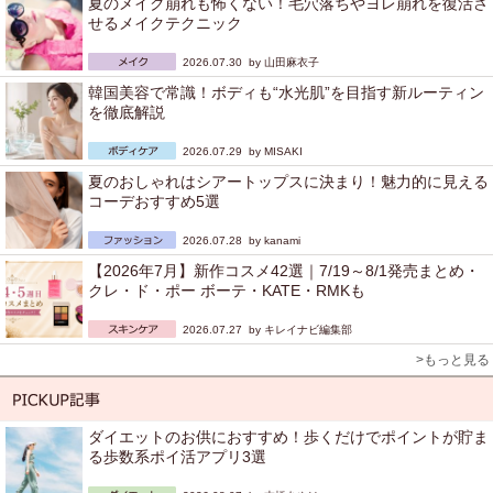
夏のメイク崩れも怖くない！毛穴落ちやヨレ崩れを復活さ
せるメイクテクニック
2026.07.30 by
山田麻衣子
韓国美容で常識！ボディも“水光肌”を目指す新ルーティン
を徹底解説
2026.07.29 by
MISAKI
夏のおしゃれはシアートップスに決まり！魅力的に見える
コーデおすすめ5選
2026.07.28 by
kanami
【2026年7月】新作コスメ42選｜7/19～8/1発売まとめ・
クレ・ド・ポー ボーテ・KATE・RMKも
2026.07.27 by
キレイナビ編集部
>もっと見る
ダイエットのお供におすすめ！歩くだけでポイントが貯ま
る歩数系ポイ活アプリ3選