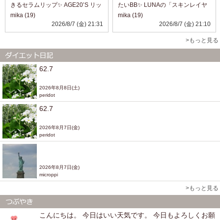
きるセラムリップ✨ AGE20’S リッ
たいBB✨ LUNAの「スキンレイヤ
プシックグロウセラム 09 Rouge
リングフォーミュラBB」を使って
mika (19)
mika (19)
Brickを使ってみました❤️ これ、見
みました💕 テクスチャーは、まる
2026/8/7 (金) 21:31
2026/8/7 (金) 21:10
た目はツヤ感たっぷりのリップな
で保湿クリームみたいにしっとり
んですが、実...
なめらか。するする伸びて肌にな
>もっと見る
じ...
62.7
2026年8月8日(土)
peridot
62.7
2026年8月7日(金)
peridot
2026年8月7日(金)
microppi
>もっと見る
こんにちは。 今日はいい天気です。 今日もよろしくお願