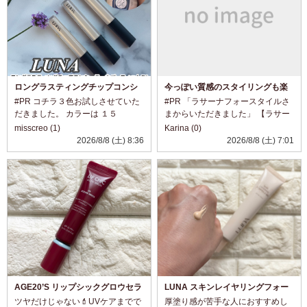
ロングラスティングチップコンシ
今っぽい質感のスタイリングも楽
ーラーカバーフィットEX
しめる2つのヘアオイル
#PR コチラ３色お試しさせていた
#PR 「ラサーナフォースタイルさ
だきました。 カラーは １５
まからいただきました」 【ラサー
C １７
ナ フォースタイル】 「グロスキュ
misscreo (1)
Karina (0)
N ２１N です。
ア オイルスプレー」 「リンクリペ
2026/8/8 (土) 8:36
2026/8/8 (土) 7:01
２０色もあるので色選びが大変そ
アオイル ピュレ」
うですが ぴったり合う色を選べた
@lasana_official ダメージをケア
ら 毎日のメイ...
しながら、...
AGE20’S リップシックグロウセラ
LUNA スキンレイヤリングフォー
ム 09 Rouge Brick
ミュラBB
ツヤだけじゃない💄UVケアまでで
厚塗り感が苦手な人におすすめし