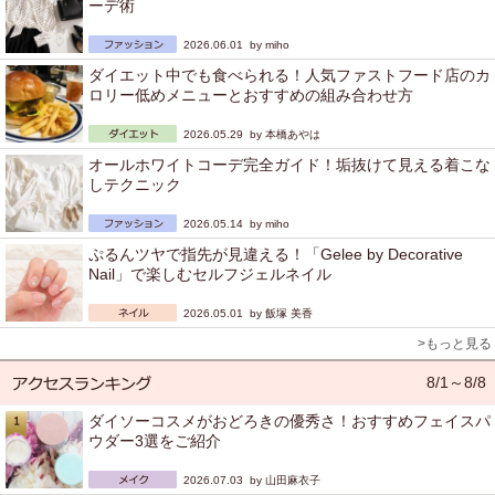
ーデ術
2026.06.01 by
miho
ダイエット中でも食べられる！人気ファストフード店のカ
ロリー低めメニューとおすすめの組み合わせ方
2026.05.29 by
本橋あやは
オールホワイトコーデ完全ガイド！垢抜けて見える着こな
しテクニック
2026.05.14 by
miho
ぷるんツヤで指先が見違える！「Gelee by Decorative
Nail」で楽しむセルフジェルネイル
2026.05.01 by
飯塚 美香
>もっと見る
8/1～8/8
ダイソーコスメがおどろきの優秀さ！おすすめフェイスパ
ウダー3選をご紹介
2026.07.03 by
山田麻衣子