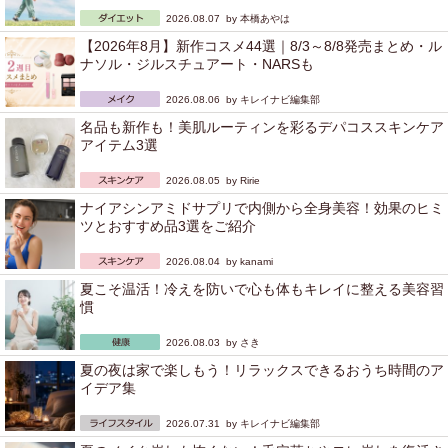
2026.08.07 by
本橋あやは
【2026年8月】新作コスメ44選｜8/3～8/8発売まとめ・ル
ナソル・ジルスチュアート・NARSも
2026.08.06 by
キレイナビ編集部
名品も新作も！美肌ルーティンを彩るデパコススキンケア
アイテム3選
2026.08.05 by
Ririe
ナイアシンアミドサプリで内側から全身美容！効果のヒミ
ツとおすすめ品3選をご紹介
2026.08.04 by
kanami
夏こそ温活！冷えを防いで心も体もキレイに整える美容習
慣
2026.08.03 by
さき
夏の夜は家で楽しもう！リラックスできるおうち時間のア
イデア集
2026.07.31 by
キレイナビ編集部