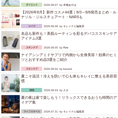
2026.08.07 by
本橋あやは
【2026年8月】新作コスメ44選｜8/3～8/8発売まとめ・ル
ナソル・ジルスチュアート・NARSも
2026.08.06 by
キレイナビ編集部
名品も新作も！美肌ルーティンを彩るデパコススキンケア
アイテム3選
2026.08.05 by
Ririe
ナイアシンアミドサプリで内側から全身美容！効果のヒミ
ツとおすすめ品3選をご紹介
2026.08.04 by
kanami
夏こそ温活！冷えを防いで心も体もキレイに整える美容習
慣
2026.08.03 by
さき
夏の夜は家で楽しもう！リラックスできるおうち時間のア
イデア集
2026.07.31 by
キレイナビ編集部