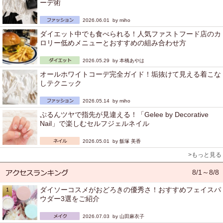
ーデ術
2026.06.01 by
miho
ダイエット中でも食べられる！人気ファストフード店のカ
ロリー低めメニューとおすすめの組み合わせ方
2026.05.29 by
本橋あやは
オールホワイトコーデ完全ガイド！垢抜けて見える着こな
しテクニック
2026.05.14 by
miho
ぷるんツヤで指先が見違える！「Gelee by Decorative
Nail」で楽しむセルフジェルネイル
2026.05.01 by
飯塚 美香
>もっと見る
8/1～8/8
ダイソーコスメがおどろきの優秀さ！おすすめフェイスパ
ウダー3選をご紹介
2026.07.03 by
山田麻衣子