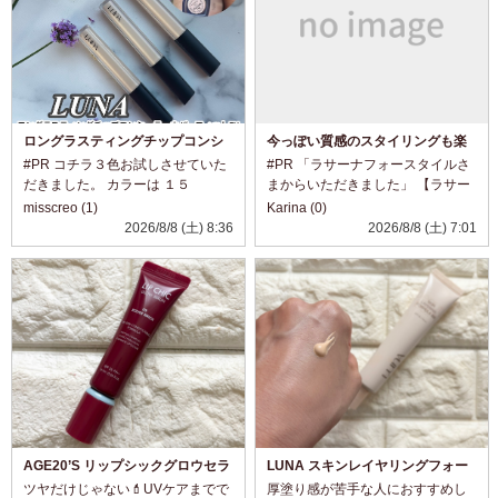
ロングラスティングチップコンシ
今っぽい質感のスタイリングも楽
ーラーカバーフィットEX
しめる2つのヘアオイル
#PR コチラ３色お試しさせていた
#PR 「ラサーナフォースタイルさ
だきました。 カラーは １５
まからいただきました」 【ラサー
C １７
ナ フォースタイル】 「グロスキュ
misscreo (1)
Karina (0)
N ２１N です。
ア オイルスプレー」 「リンクリペ
2026/8/8 (土) 8:36
2026/8/8 (土) 7:01
２０色もあるので色選びが大変そ
アオイル ピュレ」
うですが ぴったり合う色を選べた
@lasana_official ダメージをケア
ら 毎日のメイ...
しながら、...
AGE20’S リップシックグロウセラ
LUNA スキンレイヤリングフォー
ム 09 Rouge Brick
ミュラBB
ツヤだけじゃない💄UVケアまでで
厚塗り感が苦手な人におすすめし