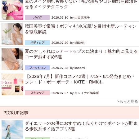
夏のメイク崩れも怖くない！毛穴落ちやヨレ崩れを復活さ
せるメイクテクニック
2026.07.30 by
山田麻衣子
韓国美容で常識！ボディも“水光肌”を目指す新ルーティン
を徹底解説
2026.07.29 by
MISAKI
夏のおしゃれはシアートップスに決まり！魅力的に見える
コーデおすすめ5選
2026.07.28 by
kanami
【2026年7月】新作コスメ42選｜7/19～8/1発売まとめ・
クレ・ド・ポー ボーテ・KATE・RMKも
2026.07.27 by
キレイナビ編集部
>もっと見る
ダイエットのお供におすすめ！歩くだけでポイントが貯ま
る歩数系ポイ活アプリ3選