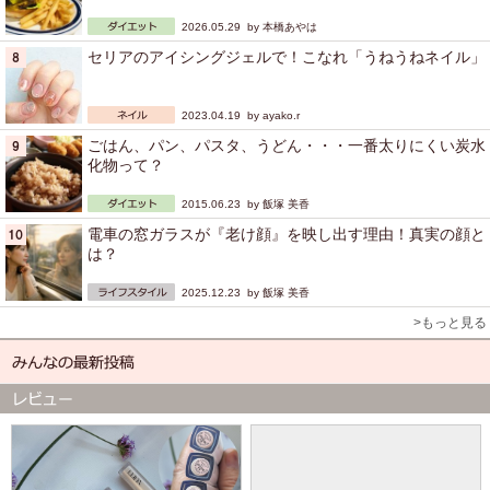
2026.05.29 by
本橋あやは
セリアのアイシングジェルで！こなれ「うねうねネイル」
2023.04.19 by
ayako.r
ごはん、パン、パスタ、うどん・・・一番太りにくい炭水
化物って？
2015.06.23 by
飯塚 美香
電車の窓ガラスが『老け顔』を映し出す理由！真実の顔と
は？
2025.12.23 by
飯塚 美香
>もっと見る