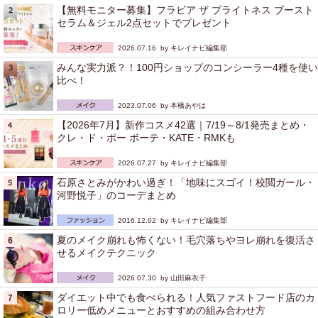
【無料モニター募集】フラビア ザ ブライトネス ブースト
セラム＆ジェル2点セットでプレゼント
2026.07.16 by
キレイナビ編集部
みんな実力派？！100円ショップのコンシーラー4種を使い
比べ！
2023.07.06 by
本橋あやは
【2026年7月】新作コスメ42選｜7/19～8/1発売まとめ・
クレ・ド・ポー ボーテ・KATE・RMKも
2026.07.27 by
キレイナビ編集部
石原さとみがかわい過ぎ！「地味にスゴイ！校閲ガール・
河野悦子」のコーデまとめ
2016.12.02 by
キレイナビ編集部
夏のメイク崩れも怖くない！毛穴落ちやヨレ崩れを復活さ
せるメイクテクニック
2026.07.30 by
山田麻衣子
ダイエット中でも食べられる！人気ファストフード店のカ
ロリー低めメニューとおすすめの組み合わせ方