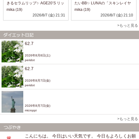
きるセラムリップ✨ AGE20’S リッ
たいBB✨ LUNAの「スキンレイヤ
プシックグロウセラム 09 Rouge
リングフォーミュラBB」を使って
mika (19)
mika (19)
Brickを使ってみました❤️ これ、見
みました💕 テクスチャーは、まる
2026/8/7 (金) 21:31
2026/8/7 (金) 21:10
た目はツヤ感たっぷりのリップな
で保湿クリームみたいにしっとり
んですが、実...
なめらか。するする伸びて肌にな
>もっと見る
じ...
62.7
2026年8月8日(土)
peridot
62.7
2026年8月7日(金)
peridot
2026年8月7日(金)
microppi
>もっと見る
こんにちは。 今日はいい天気です。 今日もよろしくお願