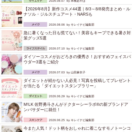
2026.08.07 by
本橋あやは
【2026年8月】新作コスメ44選｜8/3～8/8発売まとめ・ル
ナソル・ジルスチュアート・NARSも
2026.08.06 by
キレイナビ編集部
急に暑くなった日も慌てない！美容もキープできる暑さ対
策グッズ5選
2026.07.10 by
キレイナビ編集部
ダイソーコスメがおどろきの優秀さ！おすすめフェイスパ
ウダー3選をご紹介
2026.07.03 by
山田麻衣子
ダイエットが続かない人必見！写真を投稿してプレゼント
が当たる「ダイエットスタンプラリー」
2026.06.29 by
キレイナビ編集部
M!LK 佐野勇斗さんがドクターシーラボ®の新ブランドア
ンバサダーに就任！
2026.06.25 by
キレイナビ編集部
今また人気！ドット柄をおしゃれに着こなすモノトーンコ