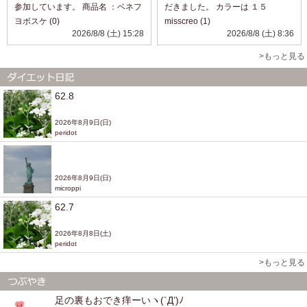
参加しています。 商品名 ：ベネフ
だきました。 カラーは １５
ィーク セラム 透明ジェルと赤い粒
C １７
ヨボスケ (0)
misscreo (1)
から成っているセラム。 キレイな
N ２１N です。
2026/8/8 (土) 15:28
2026/8/8 (土) 8:36
色味です。 のびがよく、なめらか
２０色もあるので色選びが大変そ
になじませることができました。
うですが ぴったり合う色を選べた
>もっと見る
...
ら 毎日のメイ...
62.8
2026年8月9日(日)
peridot
2026年8月9日(日)
microppi
62.7
2026年8月8日(土)
peridot
>もっと見る
足の裏もおでき痒ーいヽ(`Д’)ﾉ