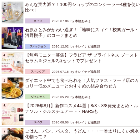
みんな実力派？！100円ショップのコンシーラー4種を使い
比べ！
2023.07.06 by
本橋あやは
石原さとみがかわい過ぎ！「地味にスゴイ！校閲ガール・
河野悦子」のコーデまとめ
2016.12.02 by
キレイナビ編集部
【無料モニター募集】フラビア ザ ブライトネス ブースト
セラム＆ジェル2点セットでプレゼント
2026.07.16 by
キレイナビ編集部
ダイエット中でも食べられる！人気ファストフード店のカ
ロリー低めメニューとおすすめの組み合わせ方
2026.05.29 by
本橋あやは
【2026年8月】新作コスメ44選｜8/3～8/8発売まとめ・ル
ナソル・ジルスチュアート・NARSも
2026.08.06 by
キレイナビ編集部
ごはん、パン、パスタ、うどん・・・一番太りにくい炭水
化物って？