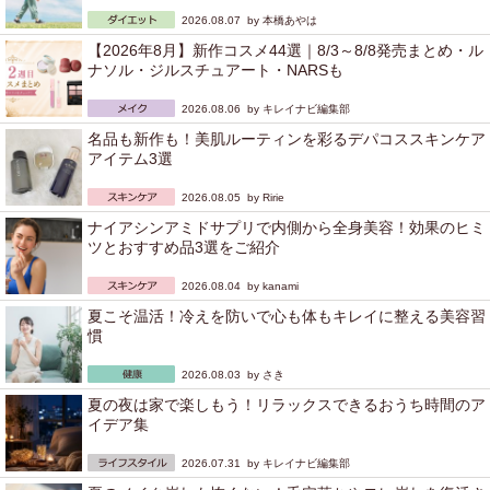
2026.08.07 by
本橋あやは
【2026年8月】新作コスメ44選｜8/3～8/8発売まとめ・ル
ナソル・ジルスチュアート・NARSも
2026.08.06 by
キレイナビ編集部
名品も新作も！美肌ルーティンを彩るデパコススキンケア
アイテム3選
2026.08.05 by
Ririe
ナイアシンアミドサプリで内側から全身美容！効果のヒミ
ツとおすすめ品3選をご紹介
2026.08.04 by
kanami
夏こそ温活！冷えを防いで心も体もキレイに整える美容習
慣
2026.08.03 by
さき
夏の夜は家で楽しもう！リラックスできるおうち時間のア
イデア集
2026.07.31 by
キレイナビ編集部