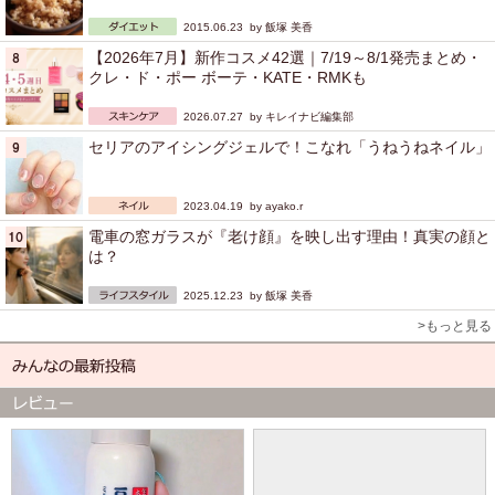
2015.06.23 by
飯塚 美香
【2026年7月】新作コスメ42選｜7/19～8/1発売まとめ・
クレ・ド・ポー ボーテ・KATE・RMKも
2026.07.27 by
キレイナビ編集部
セリアのアイシングジェルで！こなれ「うねうねネイル」
2023.04.19 by
ayako.r
電車の窓ガラスが『老け顔』を映し出す理由！真実の顔と
は？
2025.12.23 by
飯塚 美香
>もっと見る