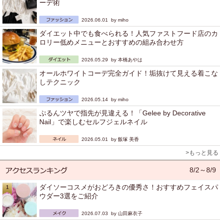
ーデ術
2026.06.01 by
miho
ダイエット中でも食べられる！人気ファストフード店のカ
ロリー低めメニューとおすすめの組み合わせ方
2026.05.29 by
本橋あやは
オールホワイトコーデ完全ガイド！垢抜けて見える着こな
しテクニック
2026.05.14 by
miho
ぷるんツヤで指先が見違える！「Gelee by Decorative
Nail」で楽しむセルフジェルネイル
2026.05.01 by
飯塚 美香
>もっと見る
8/2～8/9
ダイソーコスメがおどろきの優秀さ！おすすめフェイスパ
ウダー3選をご紹介
2026.07.03 by
山田麻衣子