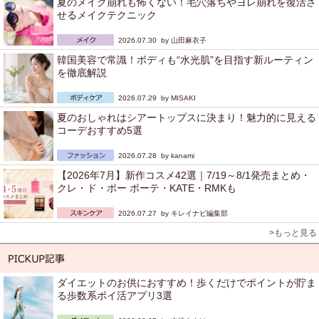
夏のメイク崩れも怖くない！毛穴落ちやヨレ崩れを復活さ
せるメイクテクニック
2026.07.30 by
山田麻衣子
韓国美容で常識！ボディも“水光肌”を目指す新ルーティン
を徹底解説
2026.07.29 by
MISAKI
夏のおしゃれはシアートップスに決まり！魅力的に見える
コーデおすすめ5選
2026.07.28 by
kanami
【2026年7月】新作コスメ42選｜7/19～8/1発売まとめ・
クレ・ド・ポー ボーテ・KATE・RMKも
2026.07.27 by
キレイナビ編集部
>もっと見る
ダイエットのお供におすすめ！歩くだけでポイントが貯ま
る歩数系ポイ活アプリ3選