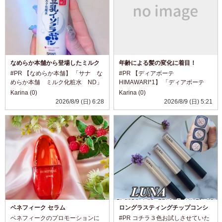
なめらか本舗から登場したミルク
年齢による髪の変化に着目！
化粧水
#PR 【なめらか本舗】 「サナ な
#PR 【ディアボーテ
めらか本舗 ミルク化粧水 ND」
HIMAWARI*1】 「ディアボーテ
@nameraka_honpo 豆乳イソフラ
ブルームドール ​モイスチャーイ
Karina (0)
Karina (0)
ボンでおなじみの、 なめらか本舗
ン シャンプー​」 「ディアボー
2026/8/9 (日) 6:28
2026/8/9 (日) 5:21
から登場したミルク化粧水。 化粧
テ ブルームドール ​モイスチャ
水のみずみずしさと、 乳液のよ
ーイン トリートメント」
う...
@dearbeau...
ベネフィーク セラム
ロングラスティングチップコンシ
ーラーカバーフィットEX
ベネフィークのプロモーションに
#PR コチラ３色お試しさせていた