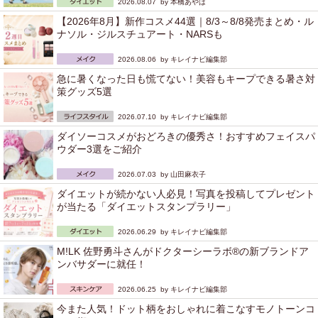
2026.08.07 by
本橋あやは
【2026年8月】新作コスメ44選｜8/3～8/8発売まとめ・ル
ナソル・ジルスチュアート・NARSも
2026.08.06 by
キレイナビ編集部
急に暑くなった日も慌てない！美容もキープできる暑さ対
策グッズ5選
2026.07.10 by
キレイナビ編集部
ダイソーコスメがおどろきの優秀さ！おすすめフェイスパ
ウダー3選をご紹介
2026.07.03 by
山田麻衣子
ダイエットが続かない人必見！写真を投稿してプレゼント
が当たる「ダイエットスタンプラリー」
2026.06.29 by
キレイナビ編集部
M!LK 佐野勇斗さんがドクターシーラボ®の新ブランドア
ンバサダーに就任！
2026.06.25 by
キレイナビ編集部
今また人気！ドット柄をおしゃれに着こなすモノトーンコ