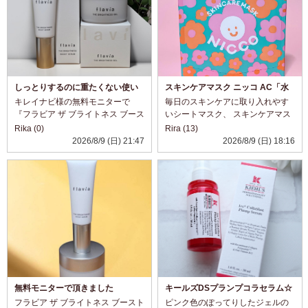
しっとりするのに重たくない使い
スキンケアマスク ニッコ AC「水
心地✨
分チャージマスク」
キレイナビ様の無料モニターで
毎日のスキンケアに取り入れやす
『フラビア ザ ブライトネス ブース
いシートマスク、 スキンケアマス
トセラム＆ジェル』をいただきま
ク ニッコ AC 水分チャージマスク
Rika (0)
Rira (13)
した✨ ブーストセラムは洗顔後に
10枚入り を使ってみました♡ 乾燥
2026/8/9 (日) 21:47
2026/8/9 (日) 18:16
使用する導入美容液です。 なめら
が気になるときは、化粧水や乳液
かなテクスチャーで伸びがよく、
だけでなく、シートマスクで手軽...
肌にス...
無料モニターで頂きました
キールズDSプランプコラセラム☆
フラビア ザ ブライトネス ブースト
ピンク色のぽってりしたジェルの