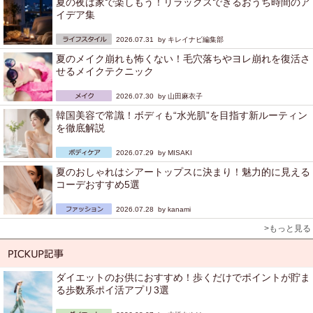
夏の夜は家で楽しもう！リラックスできるおうち時間のア
イデア集
2026.07.31 by
キレイナビ編集部
夏のメイク崩れも怖くない！毛穴落ちやヨレ崩れを復活さ
せるメイクテクニック
2026.07.30 by
山田麻衣子
韓国美容で常識！ボディも“水光肌”を目指す新ルーティン
を徹底解説
2026.07.29 by
MISAKI
夏のおしゃれはシアートップスに決まり！魅力的に見える
コーデおすすめ5選
2026.07.28 by
kanami
>もっと見る
ダイエットのお供におすすめ！歩くだけでポイントが貯ま
る歩数系ポイ活アプリ3選