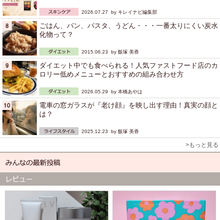
2026.07.27 by
キレイナビ編集部
ごはん、パン、パスタ、うどん・・・一番太りにくい炭水
化物って？
2015.06.23 by
飯塚 美香
ダイエット中でも食べられる！人気ファストフード店のカ
ロリー低めメニューとおすすめの組み合わせ方
2026.05.29 by
本橋あやは
電車の窓ガラスが『老け顔』を映し出す理由！真実の顔と
は？
2025.12.23 by
飯塚 美香
>もっと見る