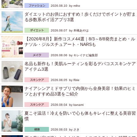
2026.08.10 by
miho
ダイエットのお供におすすめ！歩くだけでポイントが貯ま
る歩数系ポイ活アプリ3選
2026.08.07 by
本橋あやは
【2026年8月】新作コスメ44選｜8/3～8/8発売まとめ・ル
ナソル・ジルスチュアート・NARSも
2026.08.06 by
キレイナビ編集部
名品も新作も！美肌ルーティンを彩るデパコススキンケア
アイテム3選
2026.08.05 by
Ririe
ナイアシンアミドサプリで内側から全身美容！効果のヒミ
ツとおすすめ品3選をご紹介
2026.08.04 by
kanami
夏こそ温活！冷えを防いで心も体もキレイに整える美容習
慣
2026.08.03 by
さき