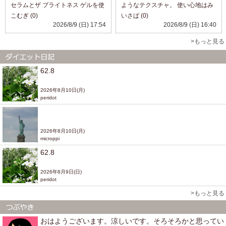
セラムとザ ブライトネス ゲルを使
ようなテクスチャ。 使い心地はみ
ってみました。 セラムはなめらか
ずみずしく、伸びとなじみがよい
こむぎ (0)
いさぱ (0)
で肌になじませやすく、ベタつき
です。 暑い日でもスッキリ使えま
2026/8/9 (日) 17:54
2026/8/9 (日) 16:40
が気になりにくい使用感でした😊
す。 香りはほとんどしませんが、
その後にゲルを重ねると、しっと
少しスパイシー。 べたつかず、普
>もっと見る
りと...
段のスキンケ...
62.8
2026年8月10日(月)
peridot
2026年8月10日(月)
microppi
62.8
2026年8月9日(日)
peridot
>もっと見る
おはようございます。涼しいです。そろそろかと思ってい