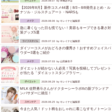
2026.08.07 by
本橋あやは
【2026年8月】新作コスメ44選｜8/3～8/8発売まとめ・ル
ナソル・ジルスチュアート・NARSも
2026.08.06 by
キレイナビ編集部
急に暑くなった日も慌てない！美容もキープできる暑さ対
策グッズ5選
2026.07.10 by
キレイナビ編集部
ダイソーコスメがおどろきの優秀さ！おすすめフェイスパ
ウダー3選をご紹介
2026.07.03 by
山田麻衣子
ダイエットが続かない人必見！写真を投稿してプレゼント
が当たる「ダイエットスタンプラリー」
2026.06.29 by
キレイナビ編集部
M!LK 佐野勇斗さんがドクターシーラボ®の新ブランドア
ンバサダーに就任！
2026.06.25 by
キレイナビ編集部
今また人気！ドット柄をおしゃれに着こなすモノトーンコ