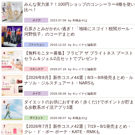
みんな実力派？！100円ショップのコンシーラー4種を使い
比べ！
2023.07.06 by
本橋あやは
石原さとみがかわい過ぎ！「地味にスゴイ！校閲ガール・
河野悦子」のコーデまとめ
2016.12.02 by
キレイナビ編集部
【無料モニター募集】フラビア ザ ブライトネス ブースト
セラム＆ジェル2点セットでプレゼント
2026.07.16 by
キレイナビ編集部
【2026年8月】新作コスメ44選｜8/3～8/8発売まとめ・ル
ナソル・ジルスチュアート・NARSも
2026.08.06 by
キレイナビ編集部
ダイエットのお供におすすめ！歩くだけでポイントが貯ま
る歩数系ポイ活アプリ3選
2026.08.07 by
本橋あやは
【2026年7月】新作コスメ42選｜7/19～8/1発売まとめ・
クレ・ド・ポー ボーテ・KATE・RMKも