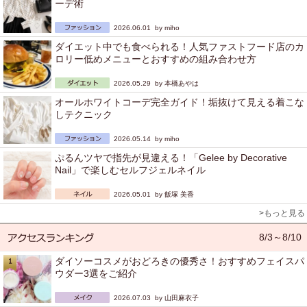
ーデ術
2026.06.01 by
miho
ダイエット中でも食べられる！人気ファストフード店のカ
ロリー低めメニューとおすすめの組み合わせ方
2026.05.29 by
本橋あやは
オールホワイトコーデ完全ガイド！垢抜けて見える着こな
しテクニック
2026.05.14 by
miho
ぷるんツヤで指先が見違える！「Gelee by Decorative
Nail」で楽しむセルフジェルネイル
2026.05.01 by
飯塚 美香
>もっと見る
8/3～8/10
ダイソーコスメがおどろきの優秀さ！おすすめフェイスパ
ウダー3選をご紹介
2026.07.03 by
山田麻衣子