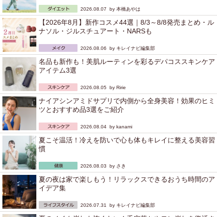
2026.08.07 by
本橋あやは
【2026年8月】新作コスメ44選｜8/3～8/8発売まとめ・ル
ナソル・ジルスチュアート・NARSも
2026.08.06 by
キレイナビ編集部
名品も新作も！美肌ルーティンを彩るデパコススキンケア
アイテム3選
2026.08.05 by
Ririe
ナイアシンアミドサプリで内側から全身美容！効果のヒミ
ツとおすすめ品3選をご紹介
2026.08.04 by
kanami
夏こそ温活！冷えを防いで心も体もキレイに整える美容習
慣
2026.08.03 by
さき
夏の夜は家で楽しもう！リラックスできるおうち時間のア
イデア集
2026.07.31 by
キレイナビ編集部