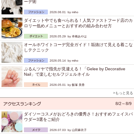
ーデ術
2026.06.01 by
miho
ダイエット中でも食べられる！人気ファストフード店のカ
ロリー低めメニューとおすすめの組み合わせ方
2026.05.29 by
本橋あやは
オールホワイトコーデ完全ガイド！垢抜けて見える着こな
しテクニック
2026.05.14 by
miho
ぷるんツヤで指先が見違える！「Gelee by Decorative
Nail」で楽しむセルフジェルネイル
2026.05.01 by
飯塚 美香
>もっと見る
8/2～8/9
ダイソーコスメがおどろきの優秀さ！おすすめフェイスパ
ウダー3選をご紹介
2026.07.03 by
山田麻衣子