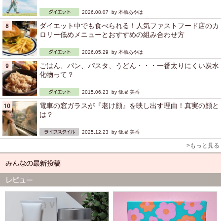
2026.08.07 by
本橋あやは
ダイエット中でも食べられる！人気ファストフード店のカ
ロリー低めメニューとおすすめの組み合わせ方
2026.05.29 by
本橋あやは
ごはん、パン、パスタ、うどん・・・一番太りにくい炭水
化物って？
2015.06.23 by
飯塚 美香
電車の窓ガラスが『老け顔』を映し出す理由！真実の顔と
は？
2025.12.23 by
飯塚 美香
>もっと見る