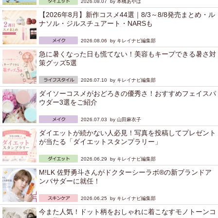
2026.08.07 by
本橋あやは
【2026年8月】新作コスメ44選｜8/3～8/8発売まとめ・ル
ナソル・ジルスチュアート・NARSも
2026.08.06 by
キレイナビ編集部
急に暑くなった日も慌てない！美容もキープできる暑さ対
策グッズ5選
2026.07.10 by
キレイナビ編集部
ダイソーコスメがおどろきの優秀さ！おすすめフェイスパ
ウダー3選をご紹介
2026.07.03 by
山田麻衣子
ダイエットが続かない人必見！写真を投稿してプレゼント
が当たる「ダイエットスタンプラリー」
2026.06.29 by
キレイナビ編集部
M!LK 佐野勇斗さんがドクターシーラボ®の新ブランドア
ンバサダーに就任！
2026.06.25 by
キレイナビ編集部
今また人気！ドット柄をおしゃれに着こなすモノトーンコ