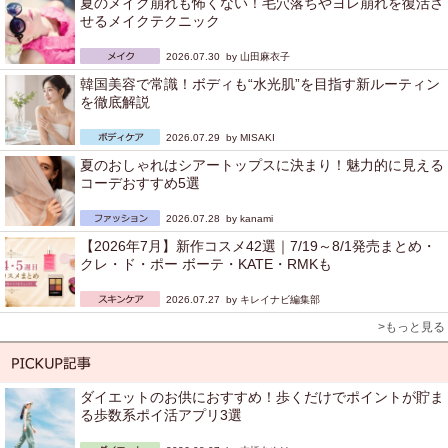
夏のメイク崩れも怖くない！毛穴落ちやヨレ崩れを復活さ
せるメイクテクニック
2026.07.30 by
山田麻衣子
韓国美容で常識！ボディも“水光肌”を目指す新ルーティン
を徹底解説
2026.07.29 by
MISAKI
夏のおしゃれはシアートップスに決まり！魅力的に見える
コーデおすすめ5選
2026.07.28 by
kanami
【2026年7月】新作コスメ42選｜7/19～8/1発売まとめ・
クレ・ド・ポー ボーテ・KATE・RMKも
2026.07.27 by
キレイナビ編集部
>もっと見る
ダイエットのお供におすすめ！歩くだけでポイントが貯ま
る歩数系ポイ活アプリ3選