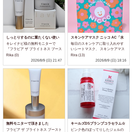
しっとりするのに重たくない使い
スキンケアマスク ニッコ AC「水
心地✨
分チャージマスク」
キレイナビ様の無料モニターで
毎日のスキンケアに取り入れやす
『フラビア ザ ブライトネス ブース
いシートマスク、 スキンケアマス
トセラム＆ジェル』をいただきま
ク ニッコ AC 水分チャージマスク
Rika (0)
Rira (13)
した✨ ブーストセラムは洗顔後に
10枚入り を使ってみました♡ 乾燥
2026/8/9 (日) 21:47
2026/8/9 (日) 18:16
使用する導入美容液です。 なめら
が気になるときは、化粧水や乳液
かなテクスチャーで伸びがよく、
だけでなく、シートマスクで手軽...
肌にス...
無料モニターで頂きました
キールズDSプランプコラセラム☆
フラビア ザ ブライトネス ブースト
ピンク色のぽってりしたジェルの