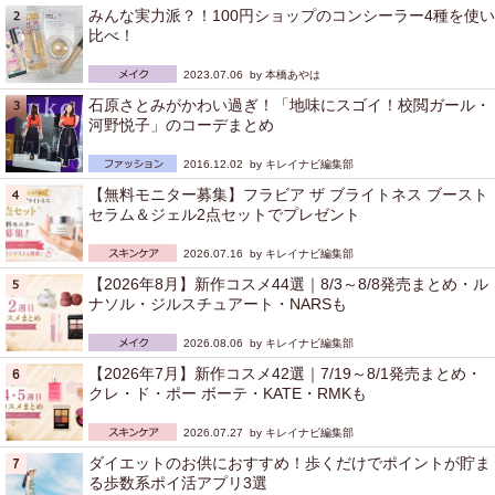
みんな実力派？！100円ショップのコンシーラー4種を使い
比べ！
2023.07.06 by
本橋あやは
石原さとみがかわい過ぎ！「地味にスゴイ！校閲ガール・
河野悦子」のコーデまとめ
2016.12.02 by
キレイナビ編集部
【無料モニター募集】フラビア ザ ブライトネス ブースト
セラム＆ジェル2点セットでプレゼント
2026.07.16 by
キレイナビ編集部
【2026年8月】新作コスメ44選｜8/3～8/8発売まとめ・ル
ナソル・ジルスチュアート・NARSも
2026.08.06 by
キレイナビ編集部
【2026年7月】新作コスメ42選｜7/19～8/1発売まとめ・
クレ・ド・ポー ボーテ・KATE・RMKも
2026.07.27 by
キレイナビ編集部
ダイエットのお供におすすめ！歩くだけでポイントが貯ま
る歩数系ポイ活アプリ3選