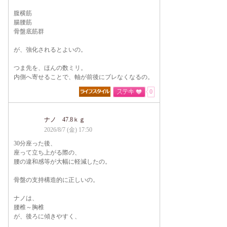
腹横筋
腸腰筋
骨盤底筋群
が、強化されるとよいの。
つま先を、ほんの数ミリ。
内側へ寄せることで、軸が前後にブレなくなるの。
0
ナノ 47.8ｋｇ
2026/8/7 (金) 17:50
30分座った後、
座って立ち上がる際の、
腰の違和感等が大幅に軽減したの。
骨盤の支持構造的に正しいの。
ナノは、
腰椎～胸椎
が、後ろに傾きやすく、