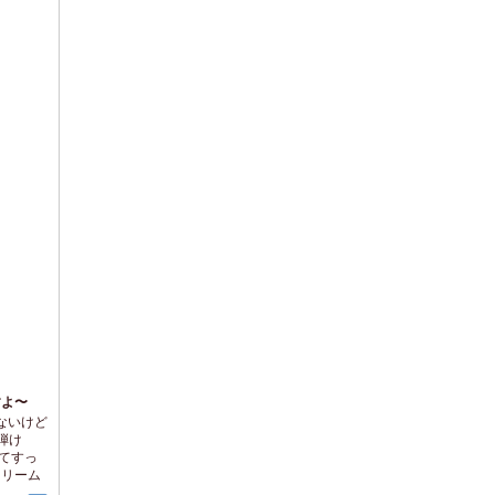
すよ〜
ないけど
弾け
てすっ
クリーム
ん入っ