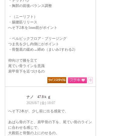
・デッドバグ
・胸郭の前後バランス調整
・（ニーリフト）
・腸腰筋リリース
へそ下2本を1mm前がポイント
・ペルビックフロア・ブリージング
つま先を少し内側にがポイント
・骨盤底の緩め→締め（まいみ1すわる2）
仰向けで膝を立て
尾てい骨ラインを意識
肩甲骨下を近づけるの
0
ナノ 47.8ｋｇ
2026/8/7 (金) 18:07
へそ下2本が、少し前に出る感覚で、
あばら骨の下と、肩甲骨の下を、尾てい骨のライン
に合わせる感じで、
大殿筋と骨盤の上にのせるの。