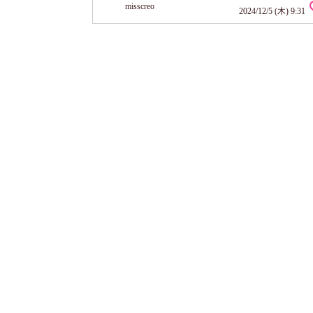
misscreo
てて びっくりでしたが、 実はこの中に選びぬかれたビ
2024/12/5 (木) 9:31
イルがぎゅって詰まってて これが弾けることで 重厚な
ャのクリームに 弾けて 中のオイルがクリーム本体と 乳化
らかなテク...