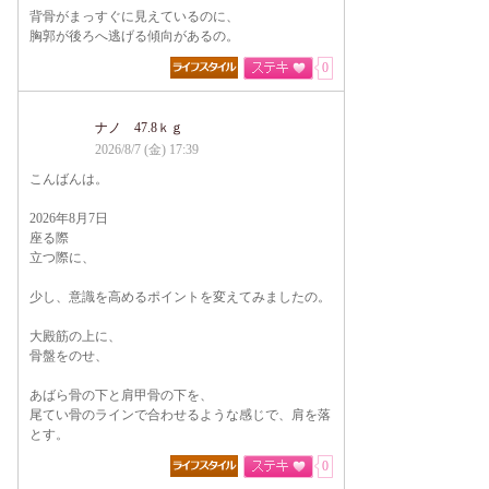
背骨がまっすぐに見えているのに、
胸郭が後ろへ逃げる傾向があるの。
0
ナノ 47.8ｋｇ
2026/8/7 (金) 17:39
こんばんは。
2026年8月7日
座る際
立つ際に、
少し、意識を高めるポイントを変えてみましたの。
大殿筋の上に、
骨盤をのせ、
あばら骨の下と肩甲骨の下を、
尾てい骨のラインで合わせるような感じで、肩を落
とす。
0