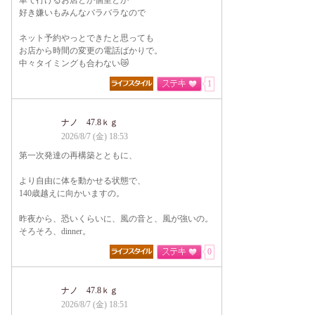
車で行けるお店とか個室とか
好き嫌いもみんなバラバラなので
ネット予約やっとできたと思っても
お店から時間の変更の電話ばかりで。
中々タイミングも合わない😿
1
ナノ 47.8ｋｇ
2026/8/7 (金) 18:53
第一次発達の再構築とともに、
より自由に体を動かせる状態で、
140歳越えに向かいますの。
昨夜から、恐いくらいに、風の音と、風が強いの。
そろそろ、dinner。
0
ナノ 47.8ｋｇ
2026/8/7 (金) 18:51