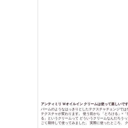
アンティミリ Ｗオイルイン クリームは使って楽しいで
バームのようなはっきりとしたテクスチャチェンジでは
テクスチャが変わります。 使う前から 「とろける」×「
る」というクリームって どういうクリームなんだろうっ
ごく期待して使ってみました。 実際に使ったところ、 
の中にオレンジ色をした小さな球状のつぶつぶが たくさ