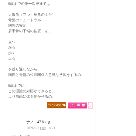
6歳までの第一次発達では、
大殿筋（立つ・座るの土台）
骨盤のニュートラル
胸郭の安定
肩甲骨の下端の位置 を、
立つ
座る
歩く
走る
を繰り返しながら、
胸郭と骨盤の位置関係の意識な学習をするの。
6歳までに、
この理論の対応ができると、
より自由に体を動かせるの。
0
ナノ 47.8ｋｇ
2026/8/7 (金) 18:21